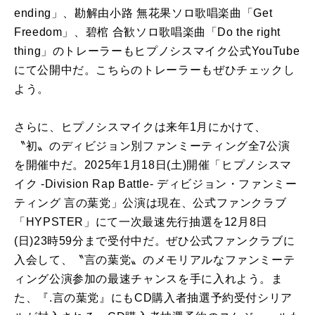
ending」、勘解由小路 無花果ソロ歌唱楽曲「Get
Freedom」、碧棺 合歓ソロ歌唱楽曲「Do the right
thing」のトレーラーもヒプノシスマイク公式YouTube
にて公開中だ。こちらのトレーラーもぜひチェックし
よう。
さらに、ヒプノシスマイクは来年1月にかけて、
〝初〟のディビジョン別ファンミーティング全7公演
を開催中だ。2025年1月18日(土)開催「ヒプノシスマ
イク -Division Rap Battle- ディビジョン・ファンミー
ティング 言の葉党」公演は現在、公式ファンクラブ
「HYPSTER」にて一次最速先行抽選を12月8日
(日)23時59分まで受付中だ。ぜひ公式ファンクラブに
入会して、〝言の葉党〟のメモリアルなファンミーテ
ィング公演参加の最速チャンスを手に入れよう。ま
た、『.言の葉党』にもCD購入者抽選予約受付シリア