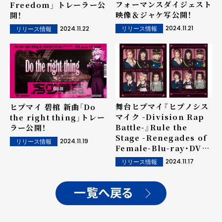
フォーマンスダイジェスト
Freedom」 トレーラー公
映像＆ジャケ写公開！
開！
2024.11.21
2024.11.22
リリース情報
リリース情報
舞台ヒプマイ『ヒプノシス
ヒプマイ 碧棺 新曲「Do
マイク -Division Rap
the right thing」トレー
Battle-』Rule the
ラー公開！
Stage -Renegades of
2024.11.19
リリース情報
Female-Blu-ray・DVD
のダイジェスト映像公開！
2024.11.17
リリース情報
一覧へ戻る