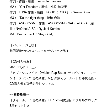
作詞・作曲・編曲：invisible manners
M2：「Get Freedom」勘解由小路 無花果
作詞：LUNA 作曲・編曲：FOUX（TOKA）・Seann Bowe
M3：「Do the right thing」碧棺 合歓
作詞：ASOBOiSM 作曲：ASOBOiSM・NAOtheLAIZA 編
曲：NAOtheLAIZA・Ryuichi Kureha
M4：Drama Track「Stay Gold」
【パッケージ仕様】
初回製造分のみスペシャルデジパック仕様
【CD封入特典】
2025年1月18日(土)
「ヒプノシスマイク -Division Rap Battle- ディビジョン・ファ
ンミーティング 言の葉党」＠ひの煉瓦ホール（日野市民会館）
CD購入者抽選予約受付シリアル
<<同時発売>>
【タイトル】『.言の葉党』ELR Store限定盤 アクリルブロック
3種セット付き