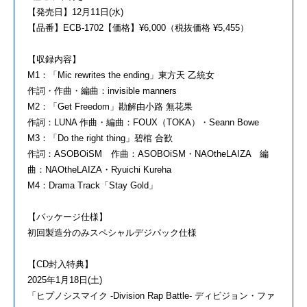
【発売日】12月11日(水)
【品番】ECB-1702【価格】¥6,000（税抜価格 ¥5,455）
【収録内容】
M1：「Mic rewrites the ending」東方天 乙統女
作詞・作曲・編曲：invisible manners
M2：「Get Freedom」勘解由小路 無花果
作詞：LUNA 作曲・編曲：FOUX（TOKA）・Seann Bowe
M3：「Do the right thing」碧棺 合歓
作詞：ASOBOiSM 作曲：ASOBOiSM・NAOtheLAIZA 編
曲：NAOtheLAIZA・Ryuichi Kureha
M4：Drama Track「Stay Gold」
【パッケージ仕様】
初回製造分のみスペシャルデジパック仕様
【CD封入特典】
2025年1月18日(土)
「ヒプノシスマイク -Division Rap Battle- ディビジョン・ファ