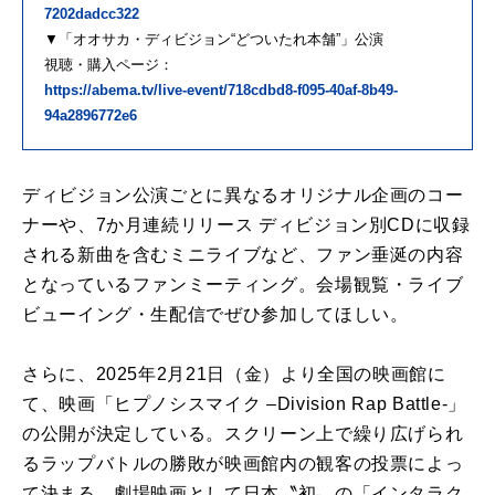
7202dadcc322
▼「オオサカ・ディビジョン“どついたれ本舗”」公演
視聴・購入ページ：
https://abema.tv/live-event/718cdbd8-f095-40af-8b49-
94a2896772e6
ディビジョン公演ごとに異なるオリジナル企画のコー
ナーや、7か月連続リリース ディビジョン別CDに収録
される新曲を含むミニライブなど、ファン垂涎の内容
となっているファンミーティング。会場観覧・ライブ
ビューイング・生配信でぜひ参加してほしい。
さらに、2025年2月21日（金）より全国の映画館に
て、映画「ヒプノシスマイク –Division Rap Battle-」
の公開が決定している。スクリーン上で繰り広げられ
るラップバトルの勝敗が映画館内の観客の投票によっ
て決まる、劇場映画として日本〝初〟の「インタラク