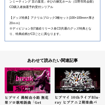
ンミーティング 言の葉党」＠ひの煉瓦ホール（日野市民会館）
CD購入者抽選予約受付シリアル
【グッズ特典】アクリルブロック3種セット(100×100mm×厚さ
20ｍｍ)
※ディビジョン別7連続リリース各CD共通のグッズ特典とな
り、特典絵柄がCDごとに異なります。
あわせて読みたい関連記事
ヒプマイ 10thライブBlu-
ヒプマイ 勘解由小路 無花
ray ヒプアニ２期楽曲パ
果ソロ歌唱新曲 「Get