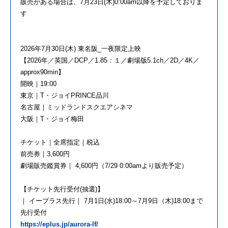
販売がある場合は、7月23日(木)0:00am以降を予定しておりま
す
2026年7月30日(木) 東名阪_一夜限定上映
【2026年／英国／DCP／1.85：１／劇場版5.1ch／2D／4K／
approx90min】
開映｜19:00
東京｜T・ジョイPRINCE品川
名古屋｜ミッドランドスクエアシネマ
大阪｜T・ジョイ梅田
チケット｜全席指定｜税込
前売券｜3,600円
劇場販売鑑賞券｜ 4,600円（7/29 0:00amより販売予定）
【チケット先行受付(抽選)】
｜ イープラス先行｜ 7月1日(水)18:00～7月9日（木)18:00まで
先行受付
https://eplus.jp/aurora-lf/