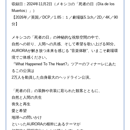
収録日：2024年11月2日（メキシコの「死者の日（Día de los
Muertos）」）
【2026年／英国／DCP／1.85：１／劇場版5.1ch／2D／4K／90
分】
メキシコの「死者の日」の神秘的な祝祭空間の中で、
自然への祈り、人間への共感、そして希望を歌い上げる90分。
AURORAが解き放つ未来を感じる “音楽体験”、いまこそ劇場環
境でご体感ください。
『What Happened To The Heart?』ツアーのフィナーレにあた
るこの公演は
2万人を動員した自身最大のヘッドライン公演。
「死者の日」の装飾や衣装に彩られた観客とともに、
自然と人間の共生
喪失と再生
愛と希望
地球への問いかけ
といったAURORAの根幹にあるテーマが