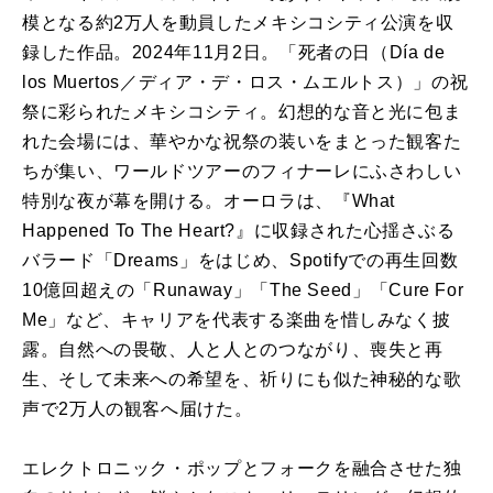
模となる約2万人を動員したメキシコシティ公演を収
録した作品。2024年11月2日。「死者の日（Día de
los Muertos／ディア・デ・ロス・ムエルトス）」の祝
祭に彩られたメキシコシティ。幻想的な音と光に包ま
れた会場には、華やかな祝祭の装いをまとった観客た
ちが集い、ワールドツアーのフィナーレにふさわしい
特別な夜が幕を開ける。オーロラは、『What
Happened To The Heart?』に収録された心揺さぶる
バラード「Dreams」をはじめ、Spotifyでの再生回数
10億回超えの「Runaway」「The Seed」「Cure For
Me」など、キャリアを代表する楽曲を惜しみなく披
露。自然への畏敬、人と人とのつながり、喪失と再
生、そして未来への希望を、祈りにも似た神秘的な歌
声で2万人の観客へ届けた。
エレクトロニック・ポップとフォークを融合させた独