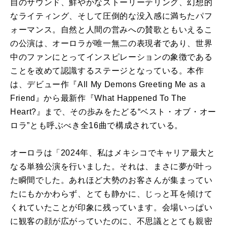
自のサウンド、鮮やかなストーリーテリング、幻想的
なライティング、そして圧倒的な没入感に満ちたパフ
ォーマンス。自然と人間の営みへの賛歌ともいえるこ
の公演は、オーロラが唯一無二の表現者であり、世界
中のファンにとってインスピレーションの象徴である
ことを改めて認識するステージとなっている。本作
は、デビュー作『All My Demons Greeting Me as a
Friend』から最新作『What Happened To The
Heart?』まで、その歩みをたどる“ベスト・オブ・オー
ロラ”とも呼ぶべき全16曲で構成されている。
オーロラは「2024年、私はメキシコでキャリア最大と
なる単独公演を行いました。それは、まさに夢が叶っ
た瞬間でした。あれほど大勢のお客さんが集まってい
たにもかかわらず、とても静かに、じっと耳を傾けて
くれていたことが印象に残っています。会場いっぱい
に観客の顔が広がっていたのに、不思議ととても親密