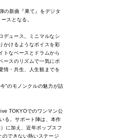
第2弾の新曲『果て』をデジタ
リースとなる。
ロデュース。ミニマルなシ
りかけるようなボイスを彩
イトなベースとドラムから
ベースのリズムで一気にボ
愛情・共生、人生観までを
今”のモノンクルの魅力が詰
ive TOKYOでのワンマン公
』が決定している。サポート陣は、本作
t）に加え、近年ポップスフ
とのできない熱いステージ