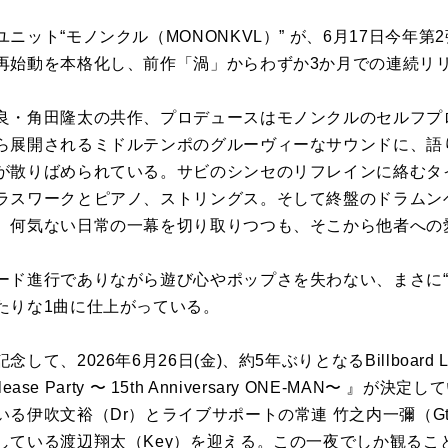
ニット“モノンクル（MONONKVL）” が、6月17日今年
再始動を本格化し、前作「渦」からわずか3か月での連続リ
良・角田隆太の共作、プロデュースはモノンクルのセルフプ
ら展開されるミドルテンポのグルーヴィーなサウンドに、語
が散りばめられている。サビのシンセのリフレインに絡むタ
ラスワークとピアノ、ストリングス。そして終盤のドラムン
、何気ない日常の一幕を切り取りつつも、そこから他者への
ード進行でありながら遊び心やポップさを失わない、まさに“
たりな1曲に仕上がっている。
て、2026年6月26日(金)、約5年ぶりとなるBillboard L
ease Party 〜 15th Anniversary ONE-MAN〜 
る伊吹文裕（Dr）とライブサポートの常連 竹之内一彌（G
している渡辺翔太（Key）を迎える。この一夜でしか観るこ