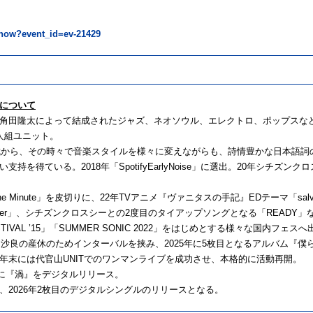
/show?event_id=ev-21429
について
角田隆太によって結成されたジャズ、ネオソウル、エレクトロ、ポップスな
人組ユニット。
結成から、その時々で音楽スタイルを様々に変えながらも、詩情豊かな日本語
支持を得ている。2018年「SpotifyEarlyNoise」に選出。20年シチズ
One Minute」を皮切りに、22年TVアニメ『ヴァニタスの手記』EDテーマ「salvatio
gher」、シチズンクロスシーとの2度目のタイアップソングとなる「READY」
ESTIVAL ’15」「SUMMER SONIC 2022」をはじめとする様々な国内フェ
吉田沙良の産休のためインターバルを挟み、2025年に5枚目となるアルバム『
年末には代官山UNITでのワンマンライブを成功させ、本格的に活動再開。
3月に『渦』をデジタルリリース。
、2026年2枚目のデジタルシングルのリリースとなる。