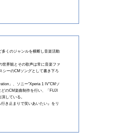
ど多くのジャンルを横断し音楽活動
詞の世界観とその歌声は常に音楽ファ
ンクロスシーのCMソングとして書き下ろ
n」、ソニー“Xperia 1 IV”CMソ
などのCM楽曲制作を行い、「FUJI
スへ出演している。
僕ら行き止まりで笑いあいたい』をリ