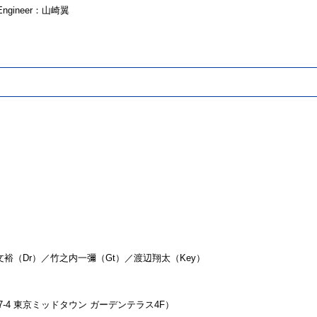
g Engineer：山崎翼
裕（Dr）／竹之内一彌（Gt）／渡辺翔太（Key）
赤坂9-7-4 東京ミッドタウン ガーデンテラス4F）