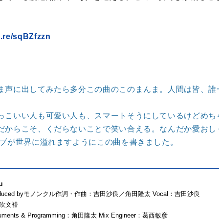
o.re/sqBZfzzn
ま声に出してみたら多分この曲のこのまんま。人間は皆、誰
っこいい人も可愛い人も、スマートそうにしているけどめち
だからこそ、くだらないことで笑い合える。なんだか愛おし
ラブが世界に溢れますようにこの曲を書きました。
』
Produced byモノンクル作詞・作曲：吉田沙良／角田隆太 Vocal：吉田沙良
伊吹文裕
struments & Programming：角田隆太 Mix Engineer：葛西敏彦