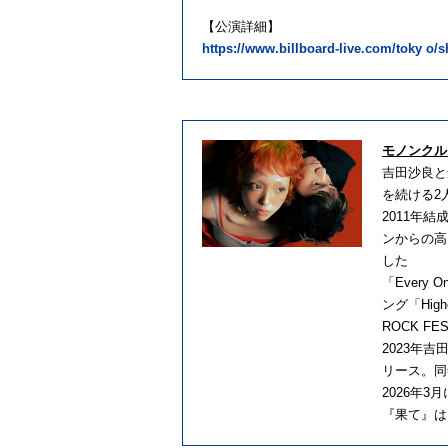
【公演詳細】
https://www.billboard-live.com/toky o
モノンクル
吉田沙良と
を続ける2
2011年
ンからの高い
した
「Every 
ング「Hi
ROCK F
2023年
リース。同
2026年
『果て』は