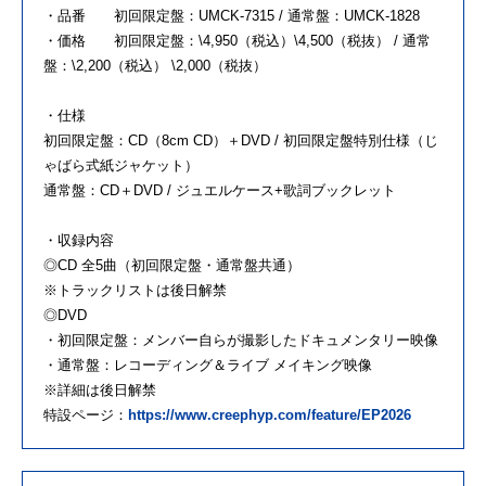
・品番 初回限定盤：UMCK-7315 / 通常盤：UMCK-1828
・価格 初回限定盤：\4,950（税込）\4,500（税抜） / 通常
盤：\2,200（税込） \2,000（税抜）
・仕様
初回限定盤：CD（8cm CD）＋DVD / 初回限定盤特別仕様（じ
ゃばら式紙ジャケット）
通常盤：CD＋DVD / ジュエルケース+歌詞ブックレット
・収録内容
◎CD 全5曲（初回限定盤・通常盤共通）
※トラックリストは後日解禁
◎DVD
・初回限定盤：メンバー自らが撮影したドキュメンタリー映像
・通常盤：レコーディング＆ライブ メイキング映像
※詳細は後日解禁
特設ページ：
https://www.creephyp.com/feature/EP2026