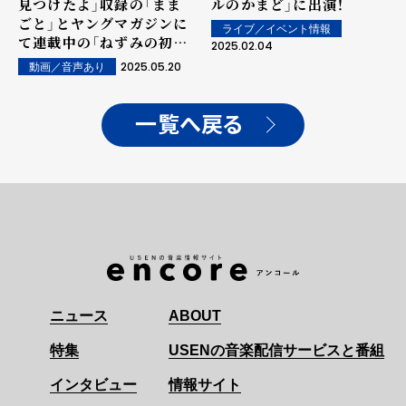
見つけたよ」収録の「まま
ルのかまど」に出演！
ごと」とヤングマガジンに
ライブ／イベント情報
て連載中の「ねずみの初
2025.02.04
恋」とのコラボレーション
2025.05.20
動画／音声あり
によるMMV(マンガミュ
ージックビデオ)が公開！
一覧へ戻る
ニュース
ABOUT
特集
USENの音楽配信サービスと番組
インタビュー
情報サイト