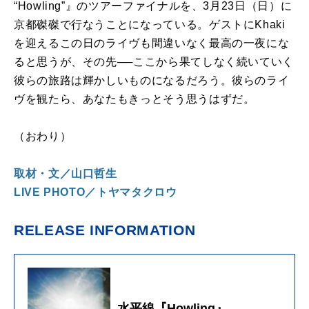
“
Howling
”』のツアーファイナルを、
3
月
23
日（日）に
京都磔磔で行なうことになっている。ゲストに
Khaki
を迎えるこの日のライヴも間違いなく最高の一夜にな
ると思うが、その先──ここから果てしなく続いていく
彼らの旅路は輝かしいものになるだろう。彼らのライ
ヴを観たら、あなたもきっとそう思うはずだ。
（おわり）
取材・文／山口哲生
LIVE PHOTO／トヤマタクロウ
RELEASE INFORMATION
水平線『Howling』