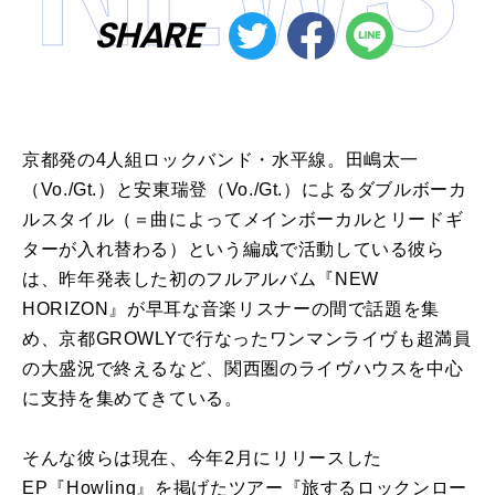
SHARE
京都発の
4
人組ロックバンド・水平線。田嶋太一
（
Vo./Gt.
）と安東瑞登（
Vo./Gt.
）によるダブルボーカ
ルスタイル（＝曲によってメインボーカルとリードギ
ターが入れ替わる）という編成で活動している彼ら
は、昨年発表した初のフルアルバム『
NEW
HORIZON
』が早耳な音楽リスナーの間で話題を集
め、京都
GROWLY
で行なったワンマンライヴも超満員
の大盛況で終えるなど、関西圏のライヴハウスを中心
に支持を集めてきている。
そんな彼らは現在、今年
2
月にリリースした
EP
『
Howling
』を掲げたツアー『旅するロックンロー