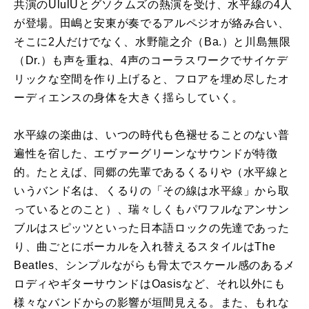
共演
の
UlulU
とグソクムズの熱演を受け、水平線の
4
人
が登場。田嶋と安東が奏でるアルペジオが絡み合い、
そこに
2
人だけでなく、水野龍之介（
Ba.
）と川島無限
（
Dr.
）も声を重ね、
4
声のコーラスワークでサイケデ
リックな空間を作り上げると、フロアを埋め尽したオ
ーディエンスの身体を大きく揺らしていく。
水平線の楽曲は、いつの時代も色褪せることのない普
遍性を宿した、エヴァーグリーンなサウンドが特徴
的。たとえば、同郷の先輩であるくるりや（水平線と
いうバンド名は、くるりの「その線は水平線」から取
っているとのこと）、瑞々しくもパワフルなアンサン
ブルはスピッツといった日本語ロックの先達であった
り、曲ごとにボーカルを入れ替えるスタイルは
The
Beatles
、シンプルながらも骨太でスケール感のあるメ
ロディやギターサウンドは
Oasis
など、それ以外にも
様々なバンドからの影響が垣間見える。また、もれな