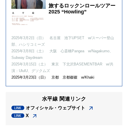
旅するロックンロールツアー
2025 “Howling”
2025年3月2日（日） 名古屋 池下UPSET w/スーパー登山
部、ハシリコミーズ
2025年3月8日（土） 大阪 心斎橋Pangea w/Nagakumo、
Subway Daydream
2025年3月15日（土） 東京 下北沢BASEMENTBAR w/共
演：UlulU、グソクムズ
2025年
3
月
23
日（日） 京都 京都磔磔
w/Khaki
水平線 関連リンク
オフィシャル・ウェブサイト
X