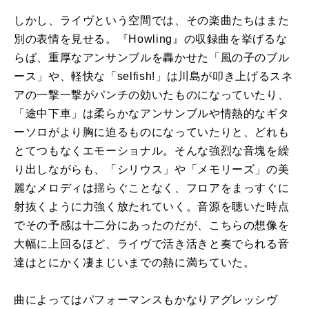
しかし、ライヴという空間では、その楽曲たちはまた
別の表情を見せる。『
Howling
』の収録曲を挙げるな
らば、重厚なアンサンブルを轟かせた「風の子のブル
ース」や、軽快な「
selfish!
」は川島が叩き上げるスネ
アの一撃一撃がパンチの効いたものになっていたり、
「途中下車」は柔らかなアンサンブルや情熱的なギタ
ーソロがより胸に迫るものになっていたりと、どれも
とてつもなくエモーショナル。そんな強烈な音塊を繰
り出しながらも、「シリウス」や「メモリーズ」の美
麗なメロディは揺らぐことなく、フロアをまっすぐに
射抜くように力強く放たれていく。音源を聴いた時点
でその予感は十二分にあったのだが、こちらの想像を
大幅に上回るほど、ライヴで活き活きと奏でられる音
達はとにかく凄まじいまでの熱に満ちていた。
曲によってはパフォーマンスもかなりアグレッシヴ