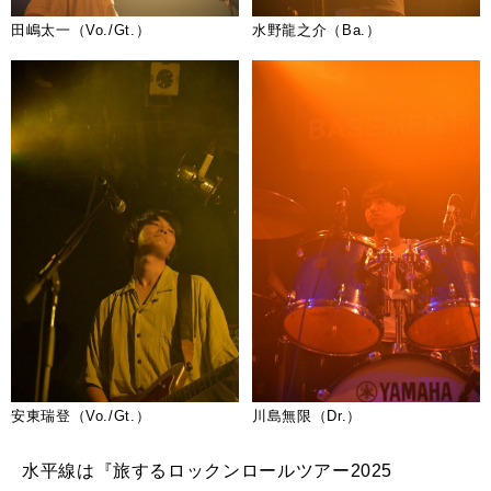
田嶋太一（Vo./Gt.）
水野龍之介（Ba.）
安東瑞登（Vo./Gt.）
川島無限（Dr.）
水平線は『旅するロックンロールツアー
2025