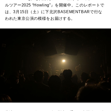
ルツアー
2025
“
Howling
”』を開催中。このレポートで
は、
3
月
15
日（土）に下北沢
BASEMENTBAR
で行な
われた東京公演の模様を
お届けする。