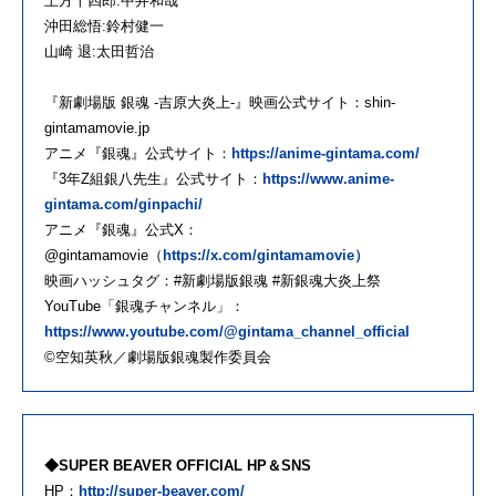
土方十四郎:中井和哉
沖田総悟:鈴村健一
山崎 退:太田哲治
『新劇場版 銀魂 -吉原大炎上-』映画公式サイト：shin-
gintamamovie.jp
アニメ『銀魂』公式サイト：
https://anime-gintama.com/
『3年Z組銀八先生』公式サイト：
https://www.anime-
gintama.com/ginpachi/
アニメ『銀魂』公式X：
@gintamamovie（
https://x.com/gintamamovie）
映画ハッシュタグ：#新劇場版銀魂 #新銀魂大炎上祭
YouTube「銀魂チャンネル」：
https://www.youtube.com/@gintama_channel_official
©空知英秋／劇場版銀魂製作委員会
◆SUPER BEAVER OFFICIAL HP＆SNS
HP：
http://super-beaver.com/