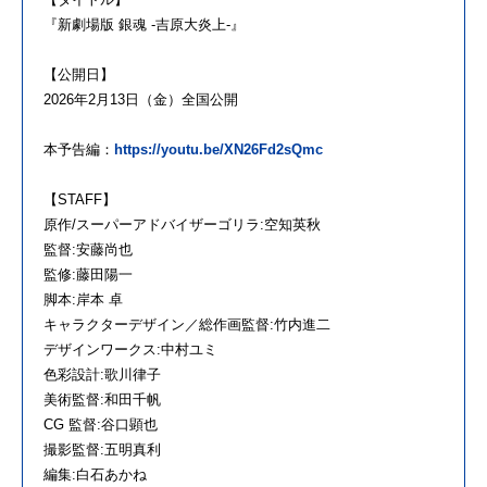
『新劇場版 銀魂 -吉原大炎上-』
【公開日】
2026年2月13日（金）全国公開
本予告編：
https://youtu.be/XN26Fd2sQmc
【STAFF】
原作/スーパーアドバイザーゴリラ:空知英秋
監督:安藤尚也
監修:藤田陽一
脚本:岸本 卓
キャラクターデザイン／総作画監督:竹内進二
デザインワークス:中村ユミ
色彩設計:歌川律子
美術監督:和田千帆
CG 監督:谷口顕也
撮影監督:五明真利
編集:白石あかね