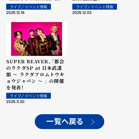
26 SUPER BEAVER ×
ライブ／イベント情報
ライブ／イベント情報
TAKESHITA-St.」の開催
2025.12.19
2025.12.03
決定！！
SUPER BEAVER、「都会
のラクダSP at 日本武道
館 ～ ラクダフロムトウキ
ョウジャパン ～ 」 の開催
を発表！
ライブ／イベント情報
2025.11.30
一覧へ戻る