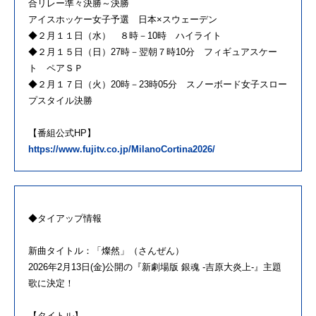
合リレー準々決勝～決勝
アイスホッケー女子予選 日本×スウェーデン
◆２月１１日（水） ８時－10時 ハイライト
◆２月１５日（日）27時－翌朝７時10分 フィギュアスケー
ト ペアＳＰ
◆２月１７日（火）20時－23時05分 スノーボード女子スロー
プスタイル決勝
【番組公式HP】
https://www.fujitv.co.jp/MilanoCortina2026/
◆タイアップ情報
新曲タイトル：「燦然」（さんぜん）
2026年2月13日(金)公開の『新劇場版 銀魂 -吉原大炎上-』主題
歌に決定！
【タイトル】