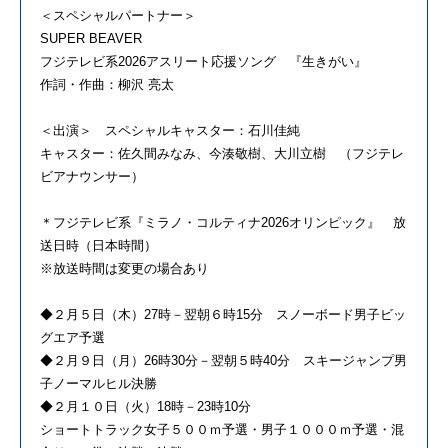
＜スペシャルパートナー＞
SUPER BEAVER
フジテレビ系2026アスリート応援ソング 『生きがい』
作詞・作曲：柳沢 亮太
＜出演＞ スペシャルキャスター：石川佳純
キャスター：佐久間みなみ、今湊敬樹、大川立樹 （フジテレ
ビアナウンサー）
＊フジテレビ系『ミラノ・コルティナ2026オリンピック』 放
送日時（日本時間）
※放送時間は変更の場合あり
◆２月５日（木）27時－翌朝６時15分 スノーボード男子ビッ
グエア予選
◆２月９日（月）26時30分－翌朝５時40分 スキージャンプ男
子ノーマルヒル決勝
◆２月１０日（火）18時－23時10分
ショートトラック女子５００ｍ予選・男子１０００ｍ予選・混