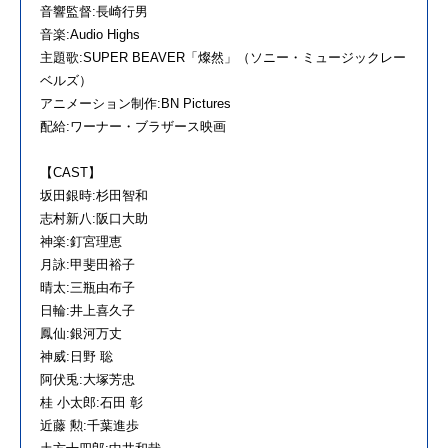
音響監督:⾧崎行男
音楽:Audio Highs
主題歌:SUPER BEAVER「燦然」（ソニー・ミュージックレー
ベルズ）
アニメーション制作:BN Pictures
配給:ワーナー・ブラザース映画
【CAST】
坂田銀時:杉田智和
志村新八:阪口大助
神楽:釘宮理恵
月詠:甲斐田裕子
晴太:三瓶由布子
日輪:井上喜久子
鳳仙:銀河万丈
神威:日野 聡
阿伏兎:大塚芳忠
桂 小太郎:石田 彰
近藤 勲:千葉進歩