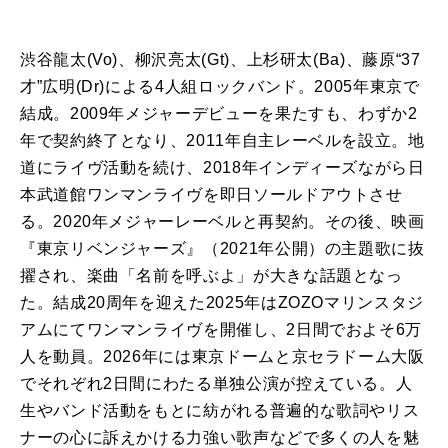
渋谷龍太(Vo)、柳沢亮太(Gt)、上杉研太(Ba)、藤原“37
才”広明(Dr)による4人組ロックバンド。2005年東京で
結成。2009年メジャーデビューを果たすも、わずか2
年で契約終了となり、2011年自主レーベルを設立。地
道にライヴ活動を続け、2018年インディーズながら日
本武道館ワンマンライヴを即日ソールドアウトさせ
る。2020年メジャーレーベルと再契約。その後、映画
『東京リベンジャーズ』（2021年公開）の主題歌に抜
擢され、楽曲「名前を呼ぶよ」が大きな話題となっ
た。結成20周年を迎えた2025年はZOZOマリンスタジ
アムにてワンマンライヴを開催し、2日間でおよそ6万
人を動員。2026年には東京ドームと京セラドーム大阪
でそれぞれ2日間にわたる単独公演が控えている。人
生やバンド活動をもとに紡がれる普遍的な歌詞やリス
ナーの心に訴えかける力強い歌声などで多くの人を魅