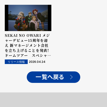
SEKAI NO OWARI メジ
ャーデビュー15周年を迎
え 新マネージメント会社
を立ち上げることを発表！
ドームツアー スペシャル
ティザー映像を公開！
2026.04.24
リリース情報
一覧へ戻る