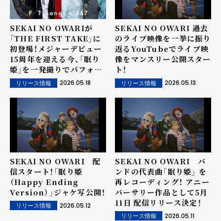
SEKAI NO OWARIが
SEKAI NO OWARI 過去
「THE FIRST TAKE」に
のライブ映像を一挙に振り
初登場！メジャーデビュー
返るYouTubeでライブ映
15周年を迎える今、「眠り
像をマンスリー公開スター
姫」を一発撮りでパフォー
ト！
マンス！
2026.05.18
2026.05.13
リリース情報
リリース情報
SEKAI NO OWARI 配
SEKAI NO OWARI バ
信スタート！「眠り姫
ンドの代表曲「眠り姫」 を
（Happy Ending
再レコーディング！ アニー
Version）」ジャケ写公開！
バーサリー作品として5月
11日 配信リリース決定！
2026.05.12
リリース情報
2026.05.11
リリース情報