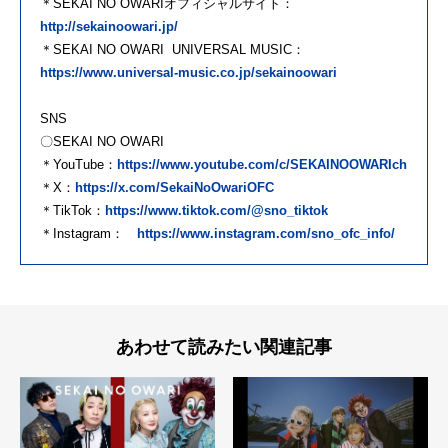
＊SEKAI NO OWARIオフィシャルサイト：
http://sekainoowari.jp/
＊SEKAI NO OWARI UNIVERSAL MUSIC：
https://www.universal-music.co.jp/sekainoowari
SNS
〇SEKAI NO OWARI
＊YouTube：
https://www.youtube.com/c/SEKAINOOWARIch
＊X：
https://x.com/SekaiNoOwariOFC
＊TikTok：
https://www.tiktok.com/@sno_tiktok
＊Instagram：
https://www.instagram.com/sno_ofc_info/
あわせて読みたい関連記事