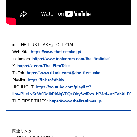
■「THE FIRST TAKE」 OFFICIAL
Web Site:
https://www.thefirsttake.jp/
Instagram:
https://www.instagram.com/the_firsttake/
X:
https://x.com/The_FirstTake
TikTok:
https://www.tiktok.com/@the_first_take
Playlist:
https://lnk.to/sfhklx
HIGHLIGHT:
https://youtube.com/playlist?
list=PLeLvSt3A0DdlkPkNqYDQcOhyfw4Rvs_hP&si=nzEahXLF6z
THE FIRST TIMES:
https://www.thefirsttimes.jp/
関連リンク