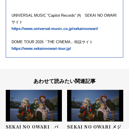
UNIVERSAL MUSIC “Capitol Records” 内 SEKAI NO OWARI
サイト
https://www.universal-music.co.jp/sekainoowari/
DOME TOUR 2026「THE CINEMA」特設サイト
https://www.sekainoowari-tour.jp/
あわせて読みたい関連記事
SEKAI NO OWARI バ
SEKAI NO OWARI メジ