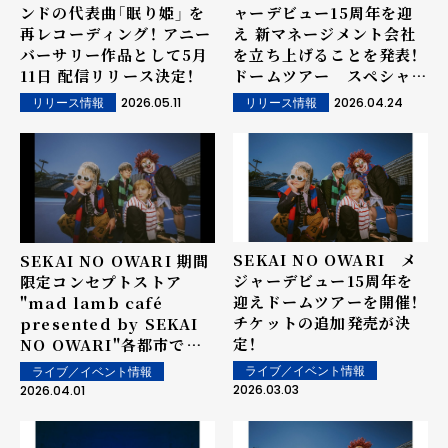
ンドの代表曲「眠り姫」 を
ャーデビュー15周年を迎
再レコーディング！ アニー
え 新マネージメント会社
バーサリー作品として5月
を立ち上げることを発表！
11日 配信リリース決定！
ドームツアー スペシャル
ティザー映像を公開！
2026.05.11
2026.04.24
リリース情報
リリース情報
SEKAI NO OWARI メ
SEKAI NO OWARI 期間
ジャーデビュー15周年を
限定コンセプトストア
迎えドームツアーを開催！
"mad lamb café
チケットの追加発売が決
presented by SEKAI
定！
NO OWARI"各都市で開
催決定！
ライブ／イベント情報
ライブ／イベント情報
2026.03.03
2026.04.01