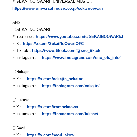
＊SEKAI NO OWARI UNIVERSAL MUSIC：
https://www.universal-music.co.jp/sekainoowari
SNS
〇SEKAI NO OWARI
＊YouTube：
https://www.youtube.com/c/SEKAINOOWARIch
＊X：
https://x.com/SekaiNoOwariOFC
＊TikTok：
https://www.tiktok.com/@sno_tiktok
＊Instagram：
https://www.instagram.com/sno_ofc_info/
〇Nakajin
＊X：
https://x.com/nakajin_sekaino
＊Instagram：
https://instagram.com/nakajin/
〇Fukase
＊X：
https://x.com/fromsekaowa
＊Instagram：
https://instagram.com/fukase/
〇Saori
＊X：
https://x.com/saori_skow