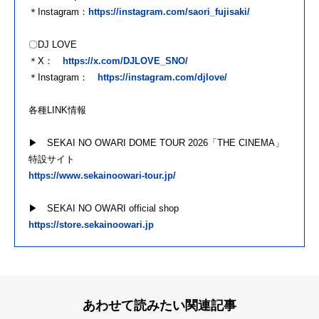
＊Instagram：
https://instagram.com/saori_fujisaki/
〇DJ LOVE
＊X：
https://x.com/DJLOVE_SNO/
＊Instagram：
https://instagram.com/djlove/
各種LINK情報
▶ SEKAI NO OWARI DOME TOUR 2026「THE CINEMA」
特設サイト
https://www.sekainoowari-tour.jp/
▶ SEKAI NO OWARI official shop
https://store.sekainoowari.jp
あわせて読みたい関連記事