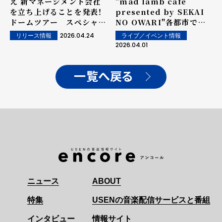
え 新マネージメント会社
"mad lamb café
を立ち上げることを発表！
presented by SEKAI
ドームツアー スペシャル
NO OWARI"各都市で開
ティザー映像を公開！
催決定！
2026.04.24
ライブ／イベント情報
リリース情報
2026.04.01
一覧へ戻る
ニュース
ABOUT
特集
USENの音楽配信サービスと番組
インタビュー
情報サイト