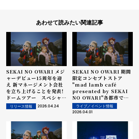
あわせて読みたい関連記事
SEKAI NO OWARI メジ
SEKAI NO OWARI 期間
ャーデビュー15周年を迎
限定コンセプトストア
え 新マネージメント会社
"mad lamb café
を立ち上げることを発表！
presented by SEKAI
ドームツアー スペシャル
NO OWARI"各都市で開
ティザー映像を公開！
催決定！
2026.04.24
ライブ／イベント情報
リリース情報
2026.04.01