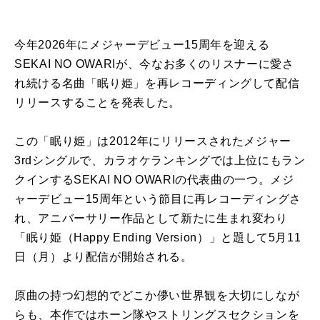
今年2026年にメジャーデビュー15周年
を
迎える
SEKAI NO OWARIが、今なお多く
の
リスナーに愛さ
れ続ける名
曲
「
眠り
姫
」
を
再
レコーディング
して
配信
リリース
すること
を
発表した。
こ
の
「
眠り
姫
」
は2012年に
リリース
されたメジャー
3rdシングルで、
カラオケランキングでは上位にもラン
クインするSEKAI NO OWARI
の
代表
曲
の
一つ。
メジ
ャーデビュー15周年という節目に
再
レコーディング
さ
れ、
アニ
バー
サリー
作品
として
新たに生まれ変わり
「
眠り
姫
（
Happy Ending Version）」と題して
5
月
11
日
（
月
）
より
配信
が開始される。
原
曲
の
持つ幻想的でどこか儚い世界観
を
大切にしなが
らも、
本作ではホーン隊やストリングスセクション
を