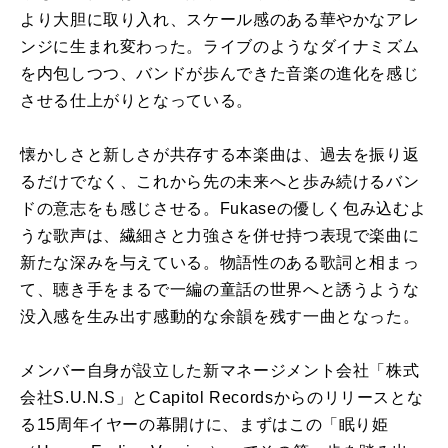
より大胆に取り入れ
、スケール感
の
ある華やかなアレ
ンジに生まれ変わった。
ライブ
の
ようなダイナミズム
を
内包しつつ、
バンド
が歩んできた音楽
の
進化
を
感じ
させる仕上がりとなっている
。
懐かしさと新しさが共存する本楽
曲
は、
過去
を
振り返
るだけでなく、
これから先
の
未来へと歩み続ける
バン
ド
の
意志
を
も感じさせる。
Fukase
の
優しく包み込むよ
うな歌声は、
繊細さと力強さ
を
併せ持つ表現で楽
曲
に
新たな深み
を
与えている。
物語性
の
ある歌詞と相まっ
て、
聴き手
を
まるで一編
の
童話
の
世界へと誘うような
没入感
を
生み出す
感動的な余韻
を
残す一
曲
となった。
メン
バー
自身が設立した新マネージメント会社「株式
会社S.U.
N.S」とCapitol Recordsから
の
リリース
とな
る15周年イヤー
の
幕開けに、
まずはこ
の
「
眠り
姫