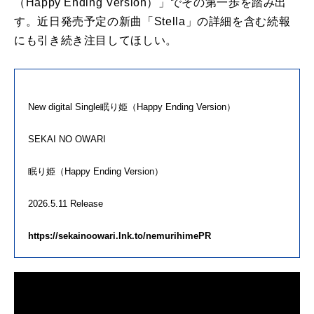
（Happy Ending Version）」でそ
の
第一歩
を
踏み出
す。
近
日
発売予定
の
新
曲
「Stella」
の
詳細
を
含む続報
にも引き続き注目してほしい。
New digital Single
眠り
姫
（Happy Ending Version）
SEKAI NO OWARI
眠り
姫
（Happy Ending Version）
2026.
5
.
11
Release
https://sekainoowari.lnk.to/
nemurihimePR