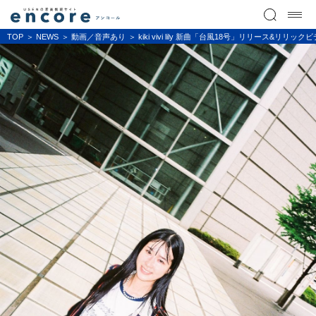
TOP
NEWS
動画／音声あり
kiki vivi lily 新曲「台風18号」リリース