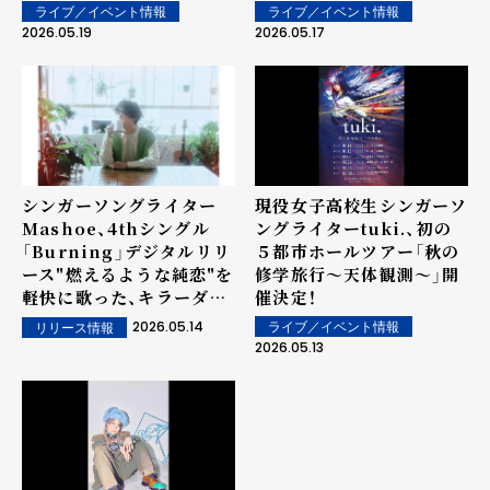
5月23日（土）ライブパフォ
ライブ／イベント情報
ライブ／イベント情報
ーマンス出演が決定！
2026.05.19
2026.05.17
シンガーソングライター
現役女子高校生シンガーソ
Mashoe、4thシングル
ングライターtuki.、初の
「Burning」デジタルリリ
５都市ホールツアー「秋の
ース"燃えるような純恋"を
修学旅⾏〜天体観測〜」開
軽快に歌った、キラーダン
催決定！
スチューン！
2026.05.14
ライブ／イベント情報
リリース情報
2026.05.13