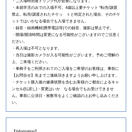
・ご入場時別途ドリンク代が必要になります。
・未就学児のみでの入場不可。4歳以上要チケット *転売/譲渡
禁止。転売/譲渡されたチケッ トと特定された場合、そのチケ
ットではいかなる場合でも入場できません。
・録音・録画機材(携帯電話等)での録音、撮影は禁止です。
・開場/開演時間は変更になる可能性がございますのでご注意く
ださい。
・再入場は不可となります。
・当日は撮影カメラが入る可能性がございます。予めご理解の
上、ご来場ください。
・車椅子をご利用されてのご入場をご希望のお客様は、事前に
【お問合せ】先までご連絡頂きますようお願い申し上げます。
・チケット購入後の健康状態を含むお客様のご都合によるキャ
ンセル(払戻し)・変更はいか なる場合でもお受けできませ
ん。事前に公演日・枚数等をよくご確認の上お申し込みくださ
い。
【Information】