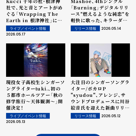
Kucci 千年の杜・根津神
Mashoe、4thシングル
社で、光と音とアートがめ
「Burning」デジタルリリ
ぐる「Wrapping The
ース"燃えるような純恋"を
Earth in 根津神社」にて
軽快に歌った、キラーダン
5月23日（土）ライブパフォ
スチューン！
2026.05.14
ライブ／イベント情報
リリース情報
ーマンス出演が決定！
2026.05.17
現役女子高校生シンガーソ
大注目のシンガーソングラ
ングライターtuki.、初の
イター/ボカロP
５都市ホールツアー「秋の
"syudou"、アレンジ、サ
修学旅⾏〜天体観測〜」開
ウンドプロデュースに川谷
催決定！
絵音氏を迎えた新曲リリー
ス決定！
2026.05.12
ライブ／イベント情報
リリース情報
2026.05.13