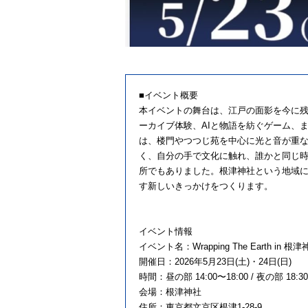
■イベント概要
本イベントの舞台は、江戸の面影を今に残
ーカイブ体験、AIと物語を紡ぐゲーム、ま
は、楼門やつつじ苑を中心に光と音が重
く、自分の手で文化に触れ、誰かと同じ
所でもありました。根津神社という地域
す新しいきっかけをつくります。
イ
イベント名：Wrapping The Earth in 根
開催日：2026年5月23日(土)・24日(日)
時間：昼の部 14:00〜18:00 / 夜の部 18:30
会場：根津神社
住所：東京都文京区根津1-28-9