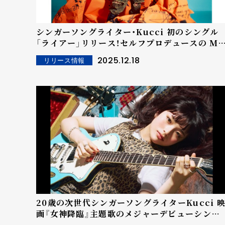
シンガーソングライター・Kucci 初のシングル
「ライアー」リリース！セルフプロデュースの MV
も公開！
2025.12.18
リリース情報
20歳の次世代シンガーソングライターKucci 
画『女神降臨』主題歌のメジャーデビューシング
ル「ときめき」 配信リリース！MVも公開！