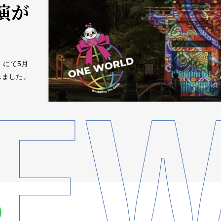
演が
社」にて5月
しました。