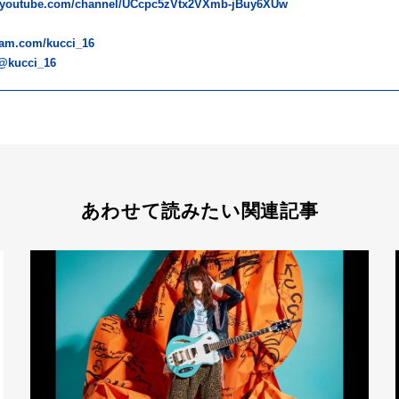
w.youtube.com/channel/UCcpc5zVtx2VXmb-jBuy6XUw
ram.com/kucci_16
/@kucci_16
あわせて読みたい関連記事