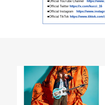
■Official YouTube Channel
https://ww
■Official Twitter
https://x.com/kucci_16
■Official Instagram
https://www.instag
■Official TikTok
https://www.tiktok.com