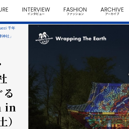
URE
INTERVIEW
FASHION
ARCHIVE
インタビュー
ファッション
アーカイブ
ci 千年
根津神社」
・
社
ぐる
 in
土）