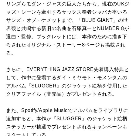
リンズらモダン・ジャズの巨人たちから、現在のUKジ
ャズ・シーンを牽引するサックス奏者シャバカ率いる
サンズ・オブ・ケメットまで、「BLUE GIANT」の世
界観と共鳴する新旧の名曲を石塚真一とNUMBER 8が
選曲・監修。ブックレットには、本作のために描き下
ろされたオリジナル・ストーリー8ページも掲載され
る。
さらに、EVERYTHING JAZZ STORE先着購入特典と
して、作中に登場するダイ・ミヤモト・モメンタムの
アルバム『SLUGGER』のジャケット絵柄を使用した
クリアファイル（非売品）がプレゼントされる。
また、Spotify/Apple Musicでアルバムをライブラリに
追加すると、本作か『SLUGGER』のジャケット絵柄
ステッカーが抽選でプレゼントされるキャンペーンも
スタートしている。