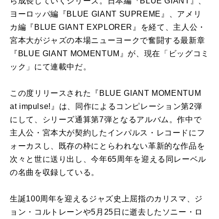
ら成長していくシリーズ。日本編『BLUE GIANT』、
ヨーロッパ編『BLUE GIANT SUPREME』、アメリ
カ編『BLUE GIANT EXPLORER』を経て、主人公・
宮本大がジャズの本場ニューヨークで奮闘する最新章
『BLUE GIANT MOMENTUM』が、現在「ビッグコミ
ック」にて連載中だ。
この度リリースされた『BLUE GIANT MOMENTUM
at impulse!』は、同作によるコンピレーション第2弾
にして、シリーズ通算第7弾となるアルバム。作中で
主人公・宮本大が契約したインパルス・レコードにフ
ォーカスし、既存の枠にとらわれない革新的な作品を
次々と世に送り出し、今年65周年を迎える同レーベル
の名曲を収録している。
生誕100周年を迎えるジャズ史上屈指のカリスマ、ジ
ョン・コルトレーンや5月25日に逝去したソニー・ロ