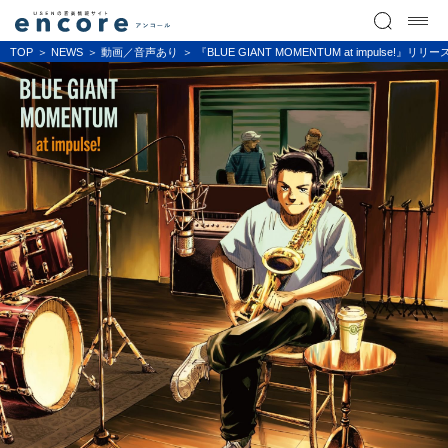
TOP
NEWS
動画／音声あり
『BLUE GIANT MOMENTUM at impu