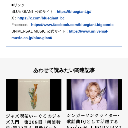
■リンク
BLUE GIANT 公式サイト :
https://bluegiant.jp/
X :
https://x.com/bluegiant_bc
Facebook :
https://www.facebook.com/bluegiant.bigcomic
UNIVERSAL MUSIC 公式サイト :
https://www.universal-
music.co.jp/blue-giant/
あわせて読みたい関連記事
シンガーソングライター・
ジャズ喫茶いーぐるのジャ
歌謡曲DJとして活躍する
ズ入門 第208回 「新譜特
Yup'inが、J-POP×JAZZ
集」第73回 注目盤ピック