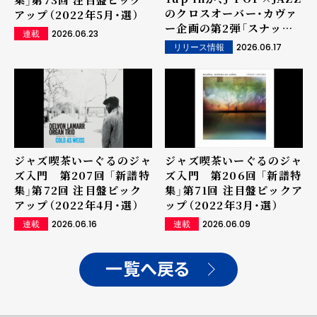
のクロスオーバー・カヴァ
アップ（2022年5月・選）
ー企画の第2弾「スナック
2026.06.23
連載
やぴん"夜品"〜歌謡ジャズ
2026.06.17
リリース情報
2」配信スタート！「ダンシ
ング・オールナイト」「タイ
ガー＆ドラゴン」収録！
ジャズ喫茶いーぐるのジャ
ジャズ喫茶いーぐるのジャ
ズ入門 第207回 「新譜特
ズ入門 第206回 「新譜特
集」第72回 注目盤ピック
集」第71回 注目盤ピックア
アップ（2022年4月・選）
ップ（2022年3月・選）
2026.06.16
2026.06.09
連載
連載
一覧へ戻る