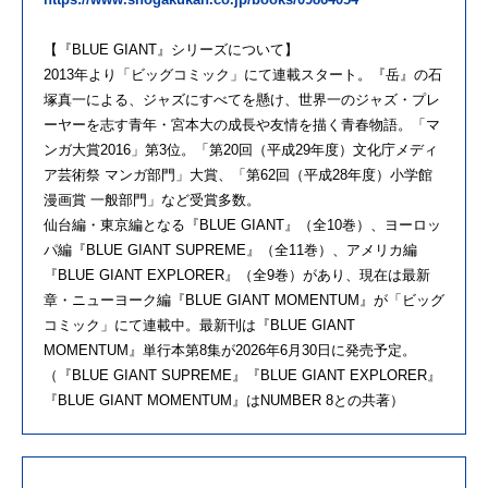
【『BLUE GIANT』シリーズについて】
2013年より「ビッグコミック」にて連載スタート。『岳』の石
塚真一による、ジャズにすべてを懸け、世界一のジャズ・プレ
ーヤーを志す青年・宮本大の成長や友情を描く青春物語。「マ
ンガ大賞2016」第3位。「第20回（平成29年度）文化庁メディ
ア芸術祭 マンガ部門」大賞、「第62回（平成28年度）小学館
漫画賞 一般部門」など受賞多数。
仙台編・東京編となる『BLUE GIANT』（全10巻）、ヨーロッ
パ編『BLUE GIANT SUPREME』（全11巻）、アメリカ編
『BLUE GIANT EXPLORER』（全9巻）があり、現在は最新
章・ニューヨーク編『BLUE GIANT MOMENTUM』が「ビッグ
コミック」にて連載中。最新刊は『BLUE GIANT
MOMENTUM』単行本第8集が2026年6月30日に発売予定。
（『BLUE GIANT SUPREME』『BLUE GIANT EXPLORER』
『BLUE GIANT MOMENTUM』はNUMBER 8との共著）