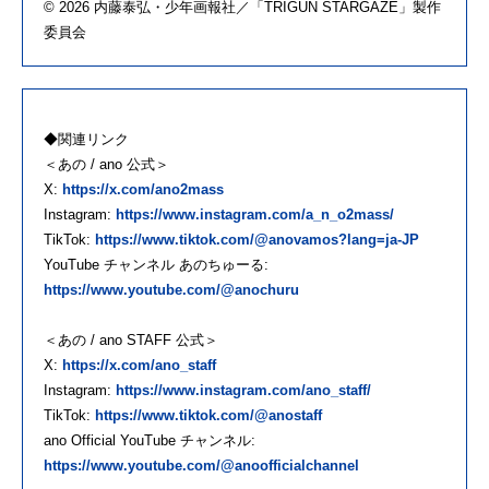
© 2026 内藤泰弘・少年画報社／「TRIGUN STARGAZE」製作
委員会
◆関連リンク
＜あの / ano 公式＞
X:
https://x.com/ano2mass
Instagram:
https://www.instagram.com/a_n_o2mass/
TikTok:
https://www.tiktok.com/@anovamos?lang=ja-JP
YouTube チャンネル あのちゅーる:
https://www.youtube.com/@anochuru
＜あの / ano STAFF 公式＞
X:
https://x.com/ano_staff
Instagram:
https://www.instagram.com/ano_staff/
TikTok:
https://www.tiktok.com/@anostaff
ano Official YouTube チャンネル:
https://www.youtube.com/@anoofficialchannel