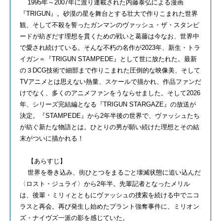
1995年～2007年に渡り連載された内藤泰弘による漫画
『TRIGUN』。砂漠の星を舞台とする壮大で作りこまれた世界
観、そして不殺を誓ったガンマンのヴァッシュ・ザ・スタンピ
ードが紡ぎだす理想を貫くための戦いと葛藤は今なお、世界中
で愛され続けている。そんな不朽の名作が2023年、新生・トラ
イガン＝『TRIGUN STAMPEDE』として世に放たれた。最新
の３DCG技術で細部まで作りこまれた圧倒的な映像美、そして
TVアニメとは思えない熱量、スケールで描かれ、作品ファンだ
けでなく、多くのアニメファンをうならせました。そして2026
年、シリーズ完結編となる『TRIGUN STARGAZE』の放送が
決定。『STAMPEDE』から2年半後の世界で、ヴァッシュたち
が紡ぐ新たな物語とは。ひとりの男が願い続けた理想とその結
末がついに描かれる！
【あらすじ】
世界を巻き込み、街ひとつをまるごと壊滅状態に追い込んだ
〈ロスト・ジュライ〉から2年半。先輩記者となったメリル
は、後輩・ミリィとともにヴァッシュの捜索を続ける中でニコ
ラスと再会。再び発生し始めたプラント強奪事件に、ミリオン
ズ・ナイヴズ一派の影を感じていた。