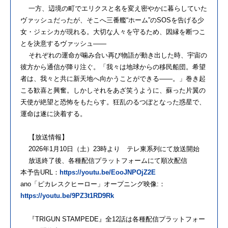
一方、辺境の町でエリクスと名を変え密やかに暮らしていた
ヴァッシュだったが、そこへ三番艦“ホーム”のSOSを告げる少
女・ジェシカが現れる。大切な人々を守るため、因縁を断つこ
とを決意するヴァッシュ――
それぞれの運命が噛み合い再び物語が動き出した時、宇宙の
彼方から通信が降り注ぐ。「我々は地球からの移民船団。希望
者は、我々と共に新天地へ向かうことができる――。」巻き起
こる歓喜と興奮。しかしそれをあざ笑うように、蘇った片翼の
天使が絶望と恐怖をもたらす。狂乱のるつぼとなった惑星で、
運命は遂に決着する。
【放送情報】
2026年1月10日（土）23時より テレ東系列にて放送開始
放送終了後、各種配信プラットフォームにて順次配信
本予告URL：
https://youtu.be/EooJNPOjZ2E
ano「ピカレスクヒーロー」オープニング映像:：
https://youtu.be/9PZ3t1RD9Rk
『TRIGUN STAMPEDE』全12話は各種配信プラットフォー