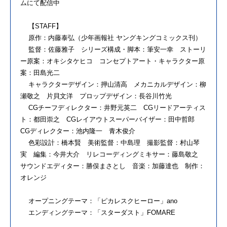
ムにて配信中
【STAFF】
原作：内藤泰弘（少年画報社 ヤングキングコミックス刊）
監督：佐藤雅子 シリーズ構成・脚本：筆安一幸 ストーリ
ー原案：オキシタケヒコ コンセプトアート・キャラクター原
案：田島光二
キャラクターデザイン：押山清高 メカニカルデザイン：柳
瀬敬之 片貝文洋 プロップデザイン：長谷川竹光
CGチーフディレクター：井野元英二 CGリードアーティス
ト：都田崇之 CGレイアウトスーパーバイザー：田中哲郎
CGディレクター：池内隆一 青木俊介
色彩設計：橋本賢 美術監督：中島理 撮影監督：村山琴
実 編集：今井大介 リレコーディングミキサー：藤島敬之
サウンドエディター：勝俣まさとし 音楽：加藤達也 制作：
オレンジ
オープニングテーマ：「ピカレスクヒーロー」ano
エンディングテーマ：「スターダスト」FOMARE