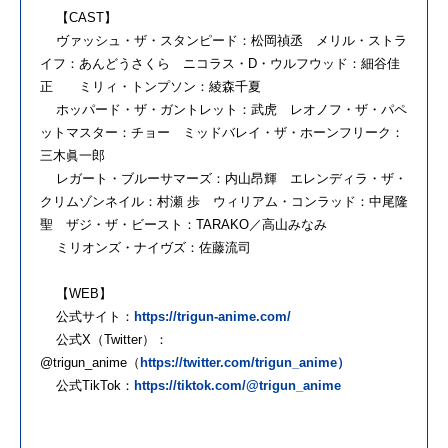
【CAST】
ヴァッシュ・ザ・スタンピード：松岡禎丞 メリル・ストラ
イフ：あんどうさくら ニコラス・D・ウルフウッド：細谷佳
正 ミリィ・トンプソン：綾森千夏
ホッパード・ザ・ガントレット：武虎 レオノフ・ザ・パペ
ットマスター：チョー ミッドバレイ・ザ・ホーンフリーク：
三木眞一郎
レガート・ブルーサマーズ：内山昂輝 エレンディラ・ザ・
クリムゾンネイル：村瀬 歩 ウィリアム・コンラッド：中尾隆
聖 ザジ・ザ・ビースト：TARAKO／高山みなみ
ミリオンズ・ナイヴズ：佐藤流司
【WEB】
公式サイト：
https://trigun-anime.com/
公式X（Twitter）：
@trigun_anime（
https://twitter.com/trigun_anime）
公式TikTok：
https://tiktok.com/@trigun_anime