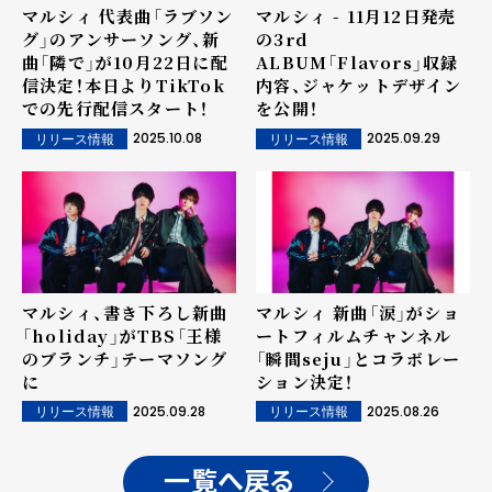
マルシィ 代表曲「ラブソン
マルシィ - 11月12日発売
グ」のアンサーソング、新
の3rd
曲「隣で」が10月22日に配
ALBUM「Flavors」収録
信決定！本日よりTikTok
内容、ジャケットデザイン
での先行配信スタート！
を公開！
2025.10.08
2025.09.29
リリース情報
リリース情報
マルシィ、書き下ろし新曲
マルシィ 新曲「涙」がショ
「holiday」がTBS「王様
ートフィルムチャンネル
のブランチ」テーマソング
「瞬間seju」とコラボレー
に
ション決定！
2025.09.28
2025.08.26
リリース情報
リリース情報
一覧へ戻る