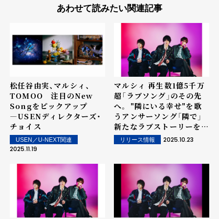
あわせて読みたい関連記事
マルシィ 再生数1億5千万
松任谷由実、マルシィ、
超「ラブソング」のその先
TOMOO 注目のNew
へ。 "隣にいる幸せ"を歌
Songをピックアップ
うアンサーソング「隣で」
―USENディレクターズ・
新たなラブストーリーを描
チョイス
くMusic Video公開！
2025.10.23
USEN／U-NEXT関連
リリース情報
2025.11.19