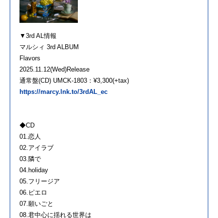
▼3rd AL情報
マルシィ 3rd ALBUM
Flavors
2025.11.12(Wed)Release
通常盤(CD) UMCK-1803：¥3,300(+tax)
https://marcy.lnk.to/3rdAL_ec
◆CD
01.恋人
02.アイラブ
03.隣で
04.holiday
05.フリージア
06.ピエロ
07.願いごと
08.君中心に揺れる世界は