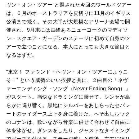
ヴン・オン・ツアー”と題された今回のワールドツアー
は、６月のオーストラリアを皮切りに11月のイギリス
公演まで続く。その大半が大規模なアリーナ会場で開
催され、9月末には由緒あるニューヨークのマディソ
ン・スクエア・ガーデンのステージに初めて自身のツ
アーで立つことになる。本人にとっても大きな節目と
なるはずだ。
“東京！ ファウンド・ヘヴン・オン・ツアーにようこ
そ！” という威勢のいい挨拶と共に、２曲目の「ネヴ
ァーエンディング・ソング（Never Ending Song）」
がスタート。痛快なドラミングに乗せて、シンセが高
らかに鳴り響く。黒地にシルバーをあしらったセパレ
ートのライダース上下を身に着けた、へそ出しルック
のコナンは、歌いながら音楽に併せて合わせて自由に
体を泳がせ、ダンスをしたり、ジャストなタイミング
でポーズを付ける。ステージ狭しと前後、左右に練り