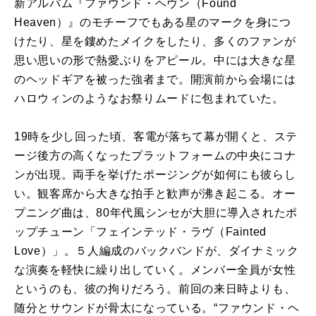
新アルバム『ファウンド・ヘヴン（Found
Heaven）』のモチーフでもある星のマークを身につ
けたり、星を鏤めたメイクをしたり、多くのファンが
思い思いの形で熱愛ぶりをアピール。中には大きな星
のヘッドギアを被った強者まで。開演前から会場には
ハロウィンのようなお祭りムードに包まれていた。
19時を少し回った頃、客電が落ちて幕が開くと、ステ
ージ後方の高くなったプラットフォームの中央にコナ
ンが出現。両手を挙げたポージングが如何にも彼らし
い。観客席から大きな拍手と歓声が沸き起こる。オー
プニング曲は、80年代風シンセが大胆に導入されたポ
ップチューン「フェインテッド・ラヴ（Fainted
Love）」。５人編成のバックバンドが、ダイナミック
な演奏を軽快に繰り出していく。メンバー全員が女性
というのも、彼の拘りだろう。前回の来日時よりも、
随分とサウンドが骨太になっている。“ファウンド・ヘ