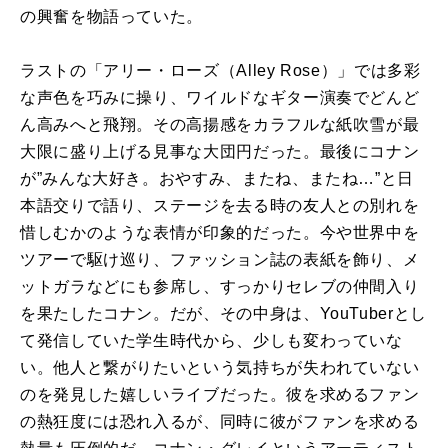
の興奮を物語っていた。
ラストの「アリー・ローズ（Alley Rose）」では多彩
な声色を巧みに操り、ワイルドなギター演奏でどんど
ん高みへと飛翔。その高揚感をカラフルな紙吹雪が最
大限に盛り上げる見事な大団円だった。最後にコナン
が”みんな大好き。おやすみ、またね、またね…”と日
本語交りで語り、ステージを去る時の友人との別れを
惜しむかのような表情が印象的だった。今や世界中を
ツアーで駆け巡り、ファッション誌の表紙を飾り、メ
ットガラなどにも参席し、すっかりセレブの仲間入り
を果たしたコナン。だが、その中身は、YouTuberとし
て発信していた学生時代から、少しも変わっていな
い。他人と繋がりたいという気持ちが失われていない
のを発見した嬉しいライブだった。彼を求めるファン
の熱狂度には恐れ入るが、同時に彼がファンを求める