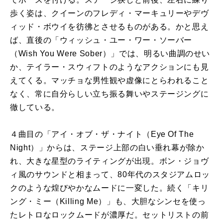
歩く姿は、クイーンのフレディ・マーキュリーやデヴ
ィッド・ボウイを彷彿とさせるものがある。かと思え
ば、直後の「ウィッシュ・ユー・ワー・ソーバー
（Wish You Were Sober）」では、明るい曲調のせい
か、テイラー・スウィフトのようなアクションにも見
えてくる。マッチョな男性観や虚像にとらわれること
なく、常に自分らしい立ち振る舞いやステージングに
徹している。
４曲目の「アイ・オブ・ザ・ナイト（Eye Of The
Night）」からは、ステージ上部の白い垂れ幕が除か
れ、大きな星型のライティングが出現。ボン・ジョヴ
ィ風のサウンドと相まって、80年代のスタジアムロッ
クのような煌びやかなムードに一変した。続く「キリ
ング・ミー（Killing Me）」も、大胆なシンセを使っ
たレトロなロックムードが濃厚だ。セットリストの前