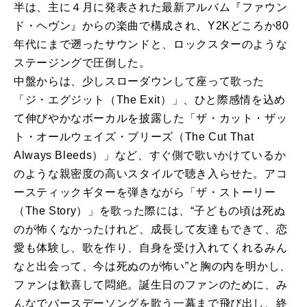
半は、主に４月に発表された最新アルバム『ファウン
ド・ヘヴン』からの楽曲で構成され、Y2Kどころか80
年代にまで遡ったサウンドと、ロックスターのような
ステージングで圧倒した。
中盤からは、少しスローダウンして座って歌った
「ジ・エグジット（The Exit）」、ひと際感情を込め
て伸びやかなボーカルを披露した「ザ・カット・ザッ
ト・オールウェイズ・ブリーズ（The Cut That
Always Bleeds）」など、すぐ側で歌いかけているか
のような親密度の高いスタイルで聴き入らせた。アコ
ースティックギターを弾きながら「ザ・ストーリー
（The Story）」を歌った際には、“子どもの頃は死ぬ
のが怖くなかったけれど、成長して友達もできて、恋
愛も体験し、歌を作り、自身を受け入れてくれるみん
なと出会って、今は死ぬのが怖い”と胸の内を明かし、
ファンは歓喜して悶絶。誕生日のファンのために、み
んなでバースデーソングを歌う一幕まで飛び出し、終