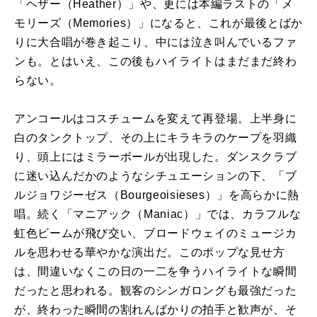
「ヘザー（Heather）」や、更には本編ラストの「メ
モリーズ（Memories）」になると、これが最後とばか
りに大合唱が巻き起こり、中には泣き叫んでいるファ
ンも。とはいえ、この後もハイライトはまだまだ終わ
らない。
アンコールはコスチュームを変えて再登場。上半身に
白のタンクトップ、その上にキラキラのケープを羽織
り、頭上にはミラーボールが出現した。ダンスクラブ
に迷い込んだかのようなシチュエーションの下、「ブ
ルジョワジーゼス（Bourgeoisieses）」を高らかに熱
唱。続く「マニアック（Maniac）」では、カラフルな
虹色ビームが飛び交い、ブロードウェイのミュージカ
ルを思わせる華やかな演出だ。このポップな見せ方
は、間違いなくこの日の一二を争うハイライトな瞬間
だったと思われる。観客のシンガロングも最強だった
が、終わった瞬間の割れんばかりの拍手と歓声が、そ