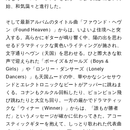
始、和気藹々と進行した。
そして最新アルバムのタイトル曲「ファウンド・ヘヴ
ン（Found Heaven）」からは、いよいよ佳境へと突
入する。高らかにギターが鳴り響く中、陽の出を思わ
せるドラマティックな黄色いライティングが施され、
文字通りヘヴン（天国）を思わせる。ひと際大きな歓
声で迎えられた「ボーイズ＆ガールズ（Boys &
Girls）」や「ロンリー・ダンサーズ（Lonely
Dancers）」も天国ムードの中、華やかなシンセサウ
ンドとエレクトロニックなビートがアッパーに跳ねま
くる。コナンもクルクル回転したり、ピョンピョン飛
び跳ねたりと大立ち回り。一方の厳かでドラマティッ
クな「ウィナー（Winner）」からは、「誰もが勝者
だ」というメッセージが確かに伝わってきた。アコー
スティックギターを抱えて、しっとり歌われた代表曲