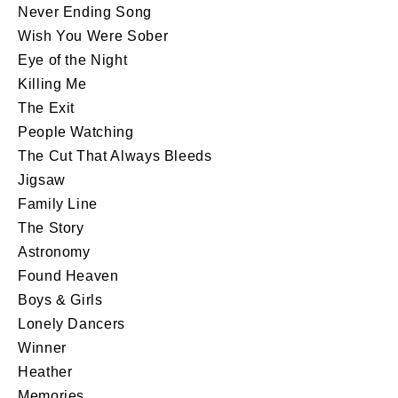
Never Ending Song
Wish You Were Sober
Eye of the Night
Killing Me
The Exit
People Watching
The Cut That Always Bleeds
Jigsaw
Family Line
The Story
Astronomy
Found Heaven
Boys & Girls
Lonely Dancers
Winner
Heather
Memories