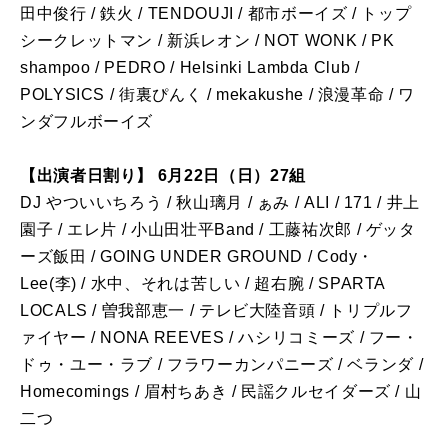
田中俊行 / 鉄火 / TENDOUJI / 都市ボーイズ / トップ
シークレットマン / 新浜レオン / NOT WONK / PK
shampoo / PEDRO / Helsinki Lambda Club /
POLYSICS / 街裏ぴんく / mekakushe / 浪漫革命 / ワ
ンダフルボーイズ
【出演者日割り】 6月22日（日）27組
DJ やついいちろう / 秋山璃月 / ぁみ / ALI / 171 / 井上
園子 / エレ片 / 小山田壮平Band / 工藤祐次郎 / ゲッタ
ーズ飯田 / GOING UNDER GROUND / Cody・
Lee(李) / 水中、それは苦しい / 超右腕 / SPARTA
LOCALS / 曽我部恵一 / テレビ大陸音頭 / トリプルフ
ァイヤー / NONA REEVES / ハシリコミーズ / フー・
ドゥ・ユー・ラブ / フラワーカンパニーズ / ベランダ /
Homecomings / 眉村ちあき / 民謡クルセイダーズ / 山
二つ