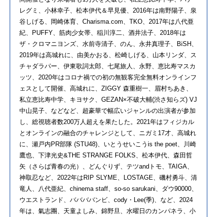
レグミ、小林幸子、松本伊代＆早見優、2016年は南野陽子、泉
谷しげる、岡崎体育、Charisma.com、TKO、2017年は八代亜
紀、PUFFY、筋肉少女帯、稲川淳二、酒井法子、2018年は
ザ・クロマニヨンズ、水前寺清子、のん、永井真理子、BiSH、
2019年は高城れに、由美かおる、松崎しげる、山本リンダ、ス
チャダラパー、伊東歌詞太郎、七尾旅人、永野、恵比寿マスカ
ッツ、2020年はコロナ禍での初の無観客完全無料オンラインフ
ェスとして開催、高城れに、ZIGGY 森重樹一、眉村ちあき、
私立恵比寿中学、キヨサク、GEZAN×不破大輔(渋さ知らズ) VJ
中山晃子、などなど、超豪華で幅広いジャンルの出演者が参加
し、総視聴者数200万人超えを果たした。2021年はフィジカル
とオンラインの融合のチャレンジとして、ニガミ17才、高城れ
に、瀬戸内PR部隊 (STU48)、いとうせいこうis the poet、川崎
鷹也、下津光史&THE STRANGE FOLKS、松本伊代、森田哲
矢（さらば青春の光）、どんぐりず、テツandトモ、TAIGA、
神取忍など、2022年はRIP SLYME、LOSTAGE、磯村勇斗、清
竜人、八代亜紀、chinema staff、so-so sarukani、ダウ90000、
ウエストランド、ババババンビ、cody・Lee(季)、など、2024
年は、氣志團、天童よしみ、錦野旦、水曜日のカンパネラ、小