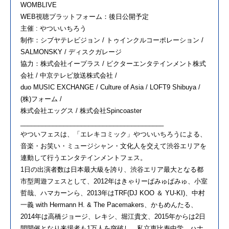
WOMBLIVE
WEB視聴プラットフォーム：後日公開予定
主催 : やついいちろう
制作：シブヤテレビジョン / トゥインクルコーポレーション /
SALMONSKY / ディスクガレージ
協力：株式会社イープラス / ビクターエンタテインメント株式
会社 / 中京テレビ放送株式会社 /
duo MUSIC EXCHANGE / Culture of Asia / LOFT9 Shibuya /
(株)フォーム /
株式会社エッグス / 株式会社Spincoaster
________________________________________
やついフェスは、「エレキコミック」やついいちろうによる、
音楽・お笑い・ミュージシャン・文化人を交えて渋谷エリアを
連動して行うエンタテインメントフェス。
1日の出演者数は日本最大級を誇り、渋谷エリア最大となる都
市型周遊フェスとして、2012年はきゃりーぱみゅぱみゅ、小室
哲哉、ハマカーンら、2013年はTRF(DJ KOO ＆ YU-KI)、中村
一義 with Hermann H. & The Pacemakers、かもめんたる、
2014年は高橋ジョージ、レキシ、堀江貴文、2015年からは2日
間開催となり来場者も1万人を突破し、私立恵比寿中学、ハナ