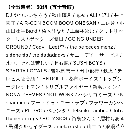
【全出演者】 50組（五十音順）
DJ やついいちろう / 秋山璃月 / ぁみ / ALI / 171 / 井上
園子 / AIR-CON BOOM BOOM ONESAN / エレ片 / 小
山田壮平Band / 柏木ひなた / 工藤祐次郎 / クリトリッ
ク・リス / ゲッターズ飯田 / GOING UNDER
GROUND / Cody・Lee(李) / the bercedes menz /
sidenerds / the dadadadys / サニーデイ・サービス /
水中、それは苦しい / 超右腕 / SUSHIBOYS /
SPARTA LOCALS / 曽我部恵一 / 田中俊行 / 鉄火 / テ
レビ大陸音頭 / TENDOUJI / 都市ボーイズ / トップシ
ークレットマン / トリプルファイヤー / 新浜レオン /
NONA REEVES / NOT WONK / ハシリコミーズ / PK
shampoo / フー・ドゥ・ユー・ラブ / フラワーカンパ
ニーズ / PEDRO / ベランダ / Helsinki Lambda Club /
Homecomings / POLYSICS / 街裏ぴんく / 眉村ちあき
/ 民謡クルセイダーズ / mekakushe / 山二つ / 浪漫革命