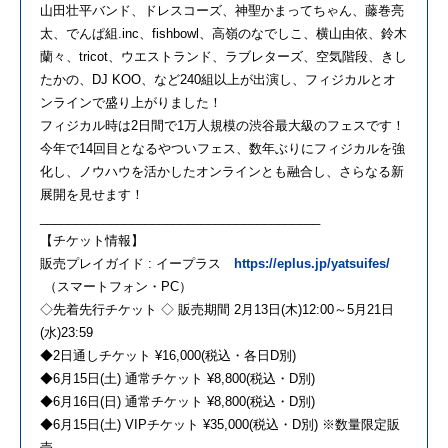
山田壮平バンド、ドレスコーズ、神聖かまってちゃん、藤巻亮
太、でんぱ組.inc、fishbowl、高嶺のなでしこ、横山由依、鈴木
蘭々、tricot、ウエストランド、ラブレターズ、空気階段、きし
たかの、DJ KOO、など240組以上が出演し、フィジカルとオ
ンラインで盛り上がりました！
フィジカル時は2日間で1万人規模の渋谷最大級のフェスです！
今年で14回目となるやついフェス、数年ぶりにフィジカルを強
化し、ノウハウを活かしたオンラインとも融合し、さらなる新
展開を見せます！
________________________________________
【チケット情報】
販売プレイガイド : イープラス
https://eplus.jp/yatsuifes/
（スマートフォン・PC）
◇先着先行チケット ◇ 販売期間 2月13日(木)12:00～5月21日
(水)23:59
◆2日通しチケット ¥16,000(税込・各日D別)
◆6月15日(土) 通常チケット ¥8,800(税込・D別)
◆6月16日(日) 通常チケット ¥8,800(税込・D別)
◆6月15日(土) VIPチケット ¥35,000(税込・D別) ※数量限定販
売