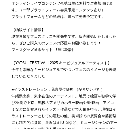
オンラインライブコンテンツ視聴は主に無料でご参加頂けま
す。（一部プラットフォーム会員限定コンテンツあり）
プラットフォームなどの詳細は、追って発表予定です。
【物販サイト情報】
現在素敵なフェスグッズを開発中です。販売開始いたしました
ら、ぜひご購入でのフェスの応援をお願い致します！
フェスグッズ通販サイト : URL準備中
【YATSUI FESTIVAL! 2025 キービジュアルアーティスト】
今年も素敵なキービジュアルでやついフェスのイメージを表現
していただきました！
■イラストレーション : 我喜屋位瑳務 （がきやいざむ）
沖縄県出身、東京在住のアーティスト。地元で絵画を独学で学
び25歳で上京。戦後のアメリカホラー映画やSF映画、アメコ
ミなどに影響されたイラスト作品などで人気を得る。現在はイ
ラストレーターとしての活動の他、美術館での展覧会や芸術祭
にも精力的に参加、最近はSTUTSなど、ミュージシャンのアー