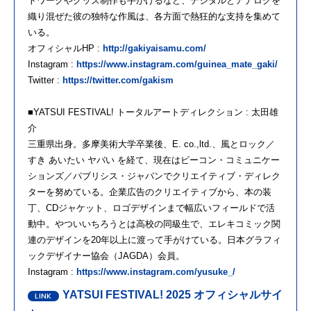
トワークやグッズ制作も手がけるなど、デジタルとアナログを
織り混ぜた彼の独特な作風は、各方面で熱狂的な支持を集めて
いる。
オフィシャルHP :
http://gakiyaisamu.com/
Instagram :
https://www.instagram.com/guinea_mate_gaki/
Twitter :
https://twitter.com/gakism
■YATSUI FESTIVAL! トータルアートディレクション : 太田雄
介
三重県出身。多摩美術大学卒業後、E. co.,ltd.、風とロック／
すき あいたい ヤバい を経て、現在はビーコン・コミュニケー
ションズ／パブリシス・ジャパンでクリエイティブ・ディレク
ターを努めている。企業広告のクリエイティブから、本の装
丁、CDジャケット、ロゴデザインまで幅広いフィールドで活
動中。やついいちろうとは高校の同級生で、エレキコミック関
連のデザインを20年以上に渡って手がけている。日本グラフィ
ックデザイナー協会（JAGDA）会員。
Instagram :
https://www.instagram.com/yusuke_/
YATSUI FESTIVAL! 2025 オフィシャルサイ