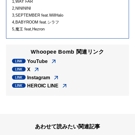
1,WAY FAR
2,NINININI
3,SEPTEMBER feat.WillHalo
4,BABYROOM feat.シラフ
5,魔王 feat,Hezron
Whoopee Bomb 関連リンク
YouTube
X
Instagram
HEROIC LINE
あわせて読みたい関連記事