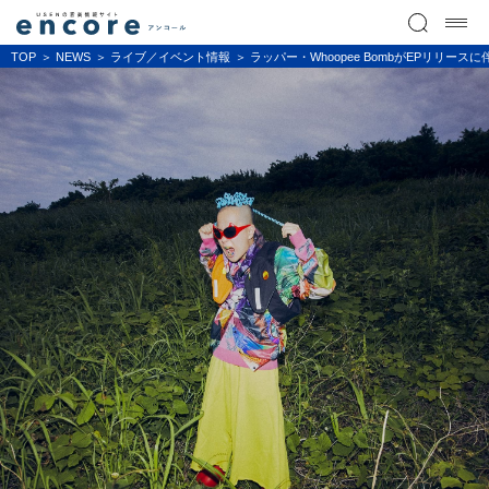
TOP
NEWS
ライブ／イベント情報
ラッパー・Whoopee BombがEPリリー