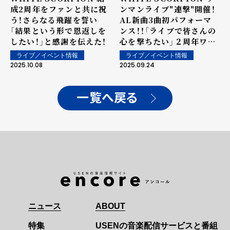
成2周年をファンと共に祝
ンマンライブ"連撃"開催！
う！さらなる飛躍を誓い
AL新曲3曲初パフォーマ
「結果という形で恩返しを
ンス！！「ライブで皆さんの
したい！」と感謝を伝えた！
心を撃ちたい」２周年ワン
マン、ドラマ配信、初海外
ライブ／イベント情報
ライブ／イベント情報
公演決定！！
2025.10.08
2025.09.24
一覧へ戻る
ニュース
ABOUT
特集
USENの音楽配信サービスと番組