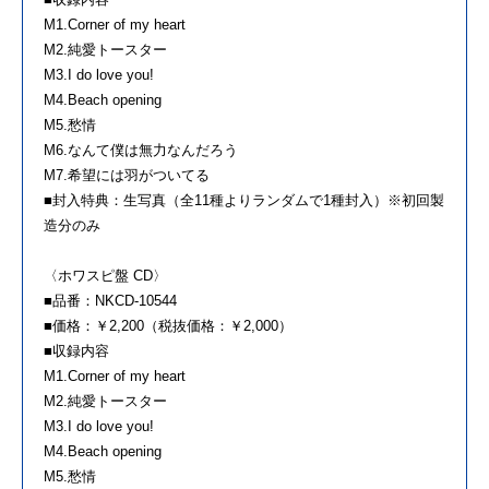
M1.Corner of my heart
M2.純愛トースター
M3.I do love you!
M4.Beach opening
M5.愁情
M6.なんて僕は無力なんだろう
M7.希望には羽がついてる
■封入特典：生写真（全11種よりランダムで1種封入）※初回製
造分のみ
〈ホワスピ盤 CD〉
■品番：NKCD-10544
■価格：￥2,200（税抜価格：￥2,000）
■収録内容
M1.Corner of my heart
M2.純愛トースター
M3.I do love you!
M4.Beach opening
M5.愁情