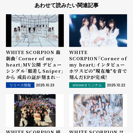
あわせて読みたい関連記事
WHITE SCORPION 最
WHITE
新曲「Corner of my
SCORPION『Corner of
heart」MV公開 デビュー
my heart』インタビュー――
シングル「眼差しSniper」
ホワスピの"現在地"を音で
から 成長の証が刻まれた
刻んだEPが完成！
クールな仕上がりに！
2025.10.23
2025.10.22
リリース情報
encoreオリジナル
WHITE SCORPION 結
WHITE SCORPION ワ