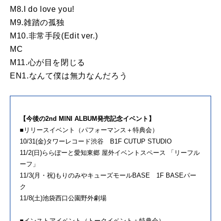
M8.I do love you!
M9.雑踏の孤独
M10.非常手段(Edit ver.)
MC
M11.心が目を閉じる
EN1.なんて僕は無力なんだろう
【今後の2nd MINI ALBUM発売記念イベント】
■リリースイベント（パフォーマンス＋特典会）
10/31(金)タワーレコード渋谷 B1F CUTUP STUDIO
11/2(日)ららぽーと愛知東郷 屋外イベントスペース 「リーフル
ーフ」
11/3(月・祝)もりのみやキューズモールBASE 1F BASEパー
ク
11/8(土)池袋西口公園野外劇場
■インストアイベント（トークイベント＋特典会）