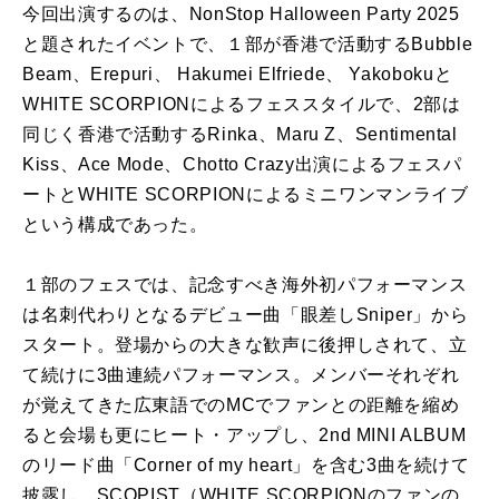
今回出演するのは、NonStop Halloween Party 2025
と題されたイベントで、１部が香港で活動するBubble
Beam、Erepuri、 Hakumei Elfriede、 Yakobokuと
WHITE SCORPIONによるフェススタイルで、2部は
同じく香港で活動するRinka、Maru Z、Sentimental
Kiss、Ace Mode、Chotto Crazy出演によるフェスパ
ートとWHITE SCORPIONによるミニワンマンライブ
という構成であった。
１部のフェスでは、記念すべき海外初パフォーマンス
は名刺代わりとなるデビュー曲「眼差しSniper」から
スタート。登場からの大きな歓声に後押しされて、立
て続けに3曲連続パフォーマンス。メンバーそれぞれ
が覚えてきた広東語でのMCでファンとの距離を縮め
ると会場も更にヒート・アップし、2nd MINI ALBUM
のリード曲「Corner of my heart」を含む3曲を続けて
披露し、SCOPIST（WHITE SCORPIONのファンの