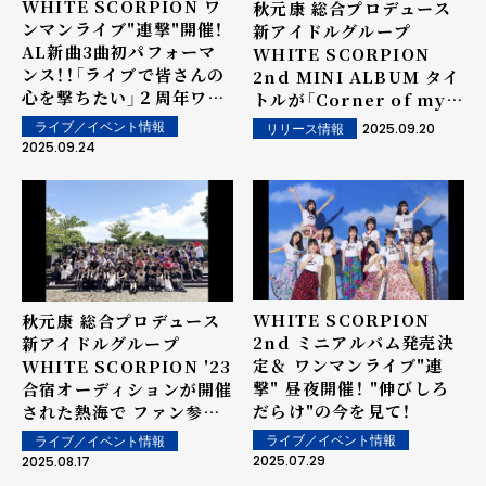
WHITE SCORPION ワ
秋元康 総合プロデュース
ンマンライブ"連撃"開催！
新アイドルグループ
AL新曲3曲初パフォーマ
WHITE SCORPION
ンス！！「ライブで皆さんの
2nd MINI ALBUM タイ
心を撃ちたい」２周年ワン
トルが「Corner of my
マン、ドラマ配信、初海外
heart」に決定！ 合わせて
2025.09.20
ライブ／イベント情報
リリース情報
公演決定！！
ジャケット写真を公開！
2025.09.24
WHITE SCORPION
秋元康 総合プロデュース
2nd ミニアルバム発売決
新アイドルグループ
定＆ ワンマンライブ"連
WHITE SCORPION '23
撃" 昼夜開催！ "伸びしろ
合宿オーディションが開催
だらけ"の今を見て！
された熱海で ファン参加
型の合宿イベント開催！ 本
ライブ／イベント情報
ライブ／イベント情報
日、21:00最新アー写も公
2025.07.29
2025.08.17
開！！