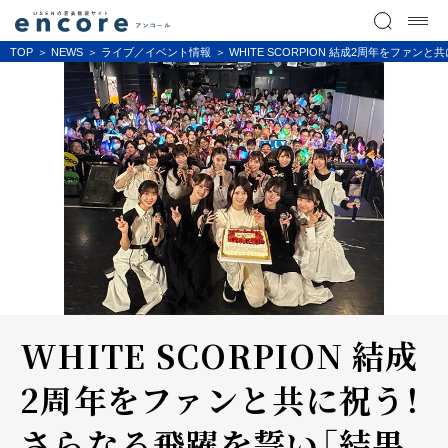
TOP
NEWS
ライブ／イベント情報
WHITE SCORPION 結成2周年をフ
WHITE SCORPION 結成
2周年をファンと共に祝う！
さらなる飛躍を誓い「結果