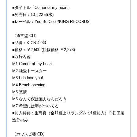
■タイトル「Corner of my heart」
■発売日：10月22日(水)
■レーベル：You,Be Cool!/KING RECORDS
〈通常盤 CD〉
■品番：KICS-4233
■価格：￥2,500 (税抜価格 ￥2,273)
■収録内容
M1.Corner of my heart
M2.純愛トースター
M3.I do love you!
M4.Beach opening
M5.愁情
M6.なんて僕は無力なんだろう
M7.希望には羽がついてる
■封入特典：生写真（全11種よりランダムで1種封入）※初回製
造分のみ
〈ホワスピ盤 CD〉