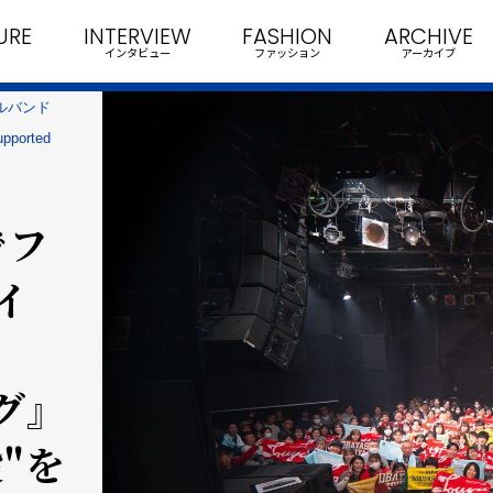
URE
INTERVIEW
FASHION
ARCHIVE
インタビュー
ファッション
アーカイブ
ルバンド
orted
でフ
イ
グ』
設"を