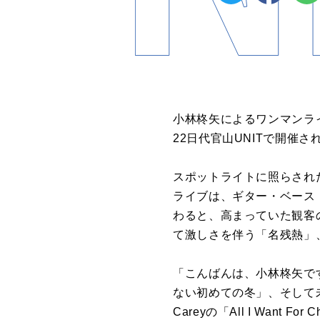
小林柊矢によるワンマンライブ“小
22日代官山UNITで開催さ
スポットライトに照らされ
ライブは、ギター・ベース
わると、高まっていた観客
て激しさを伴う「名残熱」
「こんばんは、小林柊矢で
ない初めての冬」、そして未
Careyの「All I Wan