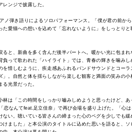
アレンジで披露した。
アノ弾き語りによるソロパフォーマンス。「僕が君の前から
った愛猫への想いを込めて「忘れないように」をしっとりと
ると、新曲を多く含んだ後半パートへ。暖かい光に包まれ
背負って歌われた「ハイライト」では、青春の輝きを噛みし
のを惜しむように、疾走感あふれるバンドサウンドとコーラ
ズ」。自然と体を揺らしながら楽しむ観客と満面の笑みの小
まる光景だった。
小林は「この時間をしっかり嚙みしめようと思ったけど、あ
「恋なんてfeat.足立佳奈」で再び会場を盛り上げた。「心
けない。聴いている皆さんの締まった心のペグを少しでも緩
つけました」と本公演のタイトルに込めた思いを語ると、ソ
の中、本公演は幕を閉じた。