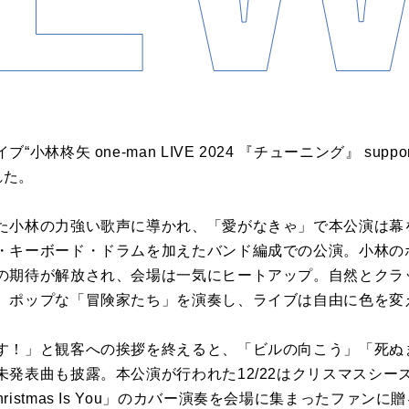
林柊矢 one-man LIVE 2024 『チューニング』 suppor
れた。
た小林の力強い歌声に導かれ、「愛がなきゃ」で本公演は幕
・キーボード・ドラムを加えたバンド編成での公演。小林の
の期待が解放され、会場は一気にヒートアップ。自然とクラ
、ポップな「冒険家たち」を演奏し、ライブは自由に色を変
す！」と観客への挨拶を終えると、「ビルの向こう」「死ぬ
発表曲も披露。本公演が行われた12/22はクリスマスシーズン
t For Christmas Is You」のカバー演奏を会場に集まった