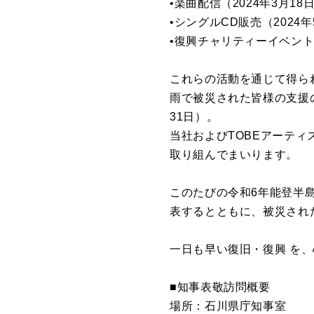
•楽曲配信（2024年3⽉18
•シングルCD販売（2024
•復興チャリティーイベント「Act 
これらの活動を通じて得ら
⾬で被災された皆様の⽀援の
31⽇）。
当社およびTOBEアーテ
取り組んでまいります。
このたびの令和6年能登半
表するとともに、被災され
⼀⽇も早い復旧・復興 を
■知事表敬訪問概要
場所：⽯川県庁知事室