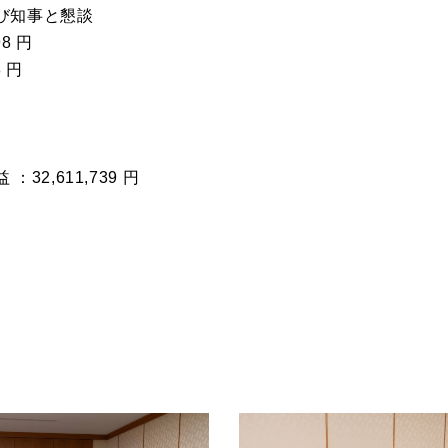
び知事と懇談
8 円
 円
2,611,739 円