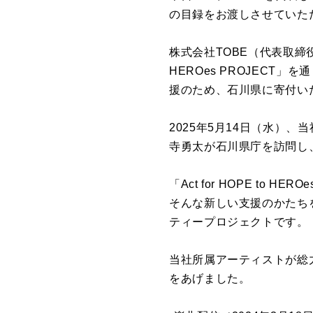
の⽬録をお渡しさせていた
株式会社TOBE（代表取締役
HEROes PROJEC
援のため、⽯川県に寄付い
2025年5⽉14⽇（⽔）
寺勇太が⽯川県庁を訪問し
「Act for HOPE to 
そんな新しい⽀援のかたち
ティープロジェクトです。
当社所属アーティストが総⼒を
をあげました。