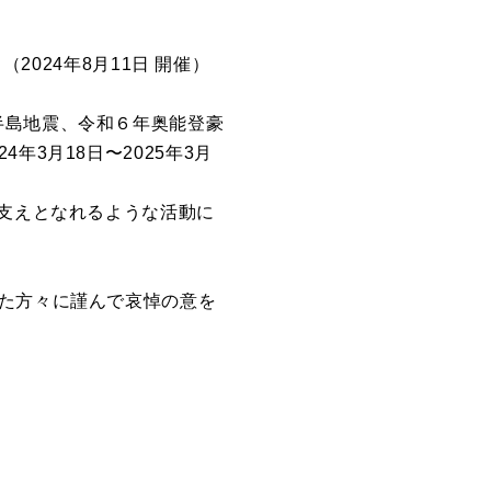
E」（2024年8⽉11⽇ 開催）
半島地震、令和６年奥能登豪
3⽉18⽇〜2025年3⽉
の⽀えとなれるような活動に
れた⽅々に謹んで哀悼の意を