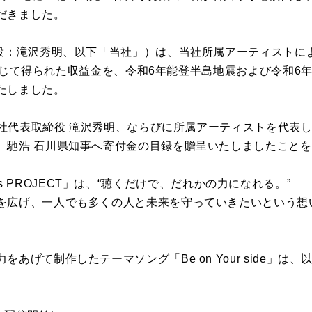
だきました。
：滝沢秀明、以下「当社」）は、当社所属アーティストによる「Act
T」を通じて得られた収益⾦を、令和6年能登半島地震および令和
たしました。
、当社代表取締役 滝沢秀明、ならびに所属アーティストを代表
、馳浩 ⽯川県知事へ寄付⾦の⽬録を贈呈いたしましたこと
HEROes PROJECT」は、“聴くだけで、だれかの⼒になれる。”
を広げ、⼀⼈でも多くの⼈と未来を守っていきたいという想
あげて制作したテーマソング「Be on Your side」は