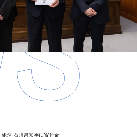
、馳浩 ⽯川県知事に寄付⾦