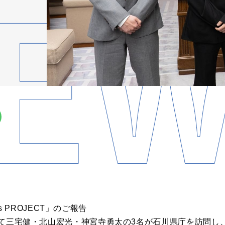
ROes PROJECT」のご報告
代表して三宅健・北⼭宏光・神宮寺勇太の3名が⽯川県庁を訪問し