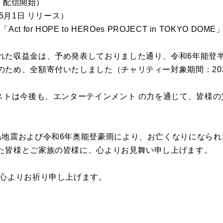
⽇ 配信開始）
年5⽉1⽇ リリース）
for HOPE to HEROes PROJECT in TOKYO DOM
れた収益⾦は、予め発表しておりました通り、令和6年能登
ため、全額寄付いたしました（チャリティー対象期間：2024年
ィストは今後も、エンターテインメント の⼒を通じて、皆様
島地震および令和6年奥能登豪⾬により、お亡くなりになら
た皆様とご家族の皆様に、⼼よりお⾒舞い申し上げます。
、⼼よりお祈り申し上げます。