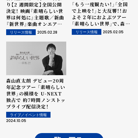
「もう一度観たい！」「全国
り【2 週間限定】全国公開
で上映を！」と大反響！！お
決定！ 映画『素晴らしい世
よそ２年におよぶツアー
界は何処に』主題歌／新曲
「素晴らしい世界」で、森山
『新世界』楽曲オンエアス
直太朗がたどり着いた場所
タート
2025.02.05
2025.02.28
リリース情報
リリース情報
とは...。 珠玉のドキュメ
ンタリー映画、待望の【全
国公開】！
森山直太朗 デビュー20周
年記念ツアー 「素晴らしい
世界」の模様を U-NEXT
独占で 約7時間ノンストッ
プライブ配信決定！
ライブ／イベント情報
2024.10.05