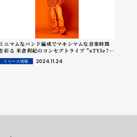
ミニマムなバンド編成でマキシマムな音楽時間
を彩る 米倉利紀のコンセプトライブ "sTYle72
basic."最新作「orange GORILLA」を一足先
2024.11.24
リリース情報
に体感するプレミアムな一夜