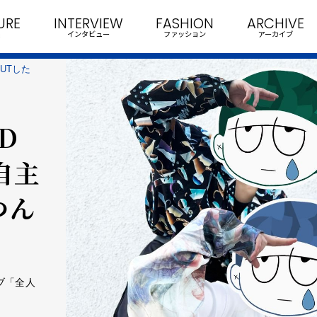
URE
INTERVIEW
FASHION
ARCHIVE
インタビュー
ファッション
アーカイブ
UTした
D
 自主
つん
!
イブ「全人