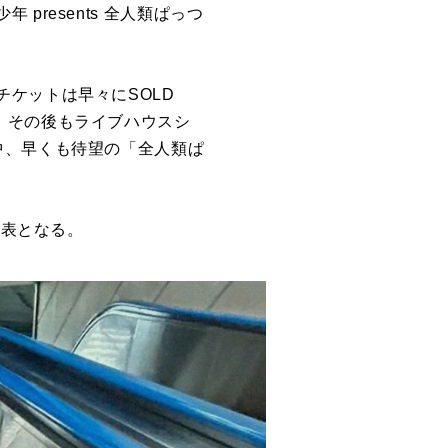
resents 全人類ぱっつ
ケットは早々にSOLD
1」。その後もライブハウスシ
中、早くも待望の「全人類ぱ
発表となる。