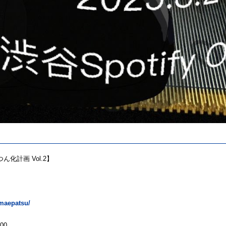
ん化計画 Vol.2】
0
m/maepatsu/
00