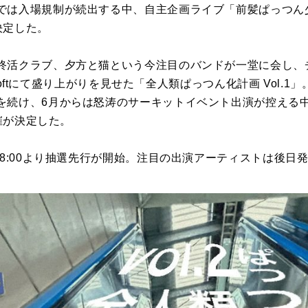
は入場規制が続出する中、自主企画ライブ「前髪ぱっつん少年 p
が決定した。
終活クラブ、夕方と猫という今注目のバンドが一堂に会し、チ
s Loftにて盛り上がりを見せた「全人類ぱっつん化計画 Vol.
を続け、6月からは怒涛のサーキットイベント出演が控える
開催が決定した。
18:00より抽選先行が開始。注目の出演アーティストは後日