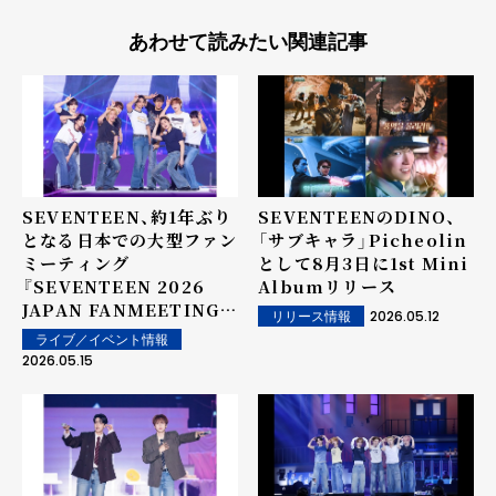
あわせて読みたい関連記事
SEVENTEEN、約1年ぶり
SEVENTEENのDINO、
となる日本での大型ファン
「サブキャラ」Picheolin
ミーティング
として8月3日に1st Mini
『SEVENTEEN 2026
Albumリリース
JAPAN FANMEETING
2026.05.12
リリース情報
'YAKUSOKU'』がスター
ライブ／イベント情報
ト！
2026.05.15