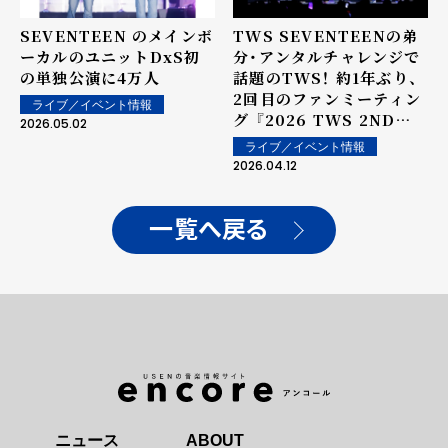
SEVENTEEN のメインボ
TWS SEVENTEENの弟
ーカルのユニットDxS初
分・アンタルチャレンジで
の単独公演に4万人
話題のTWS！ 約1年ぶり、
2回目のファンミーティン
ライブ／イベント情報
グ 『2026 TWS 2ND
2026.05.02
FANMEETING
ライブ／イベント情報
<42:CLUB> IN JAPAN』
2026.04.12
を開催し、約3万人が熱狂！
一覧へ戻る
ニュース
ABOUT