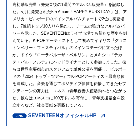
高初動販売量（発売直後の1週間のアルバム販売量）を記録し
た。5月に発売された5th Album「HAPPY BURSTDAY」は、ア
メリカ・ビルボードのメインアルバムチャートで2位に初登場
し、7連続トップ10入りを果たし、チームの強力なアルバムパ
ワーを示した。SEVENTEENはライブ市場でも新たな歴史を刻
んでいる。K-POPアーティストとして初めてイギリス『グラス
トンベリー・フェスティバル』のメインステージに立ったほ
か、ドイツ『ローラパルーザ・ベルリン』とメキシコ『テカ
テ・パル・ノルテ』にヘッドライナーとして参加しました。彼
らは世界主要都市のスタジアムで単独公演を開催し、ビルボー
ドの『2024 トップ・ツアー』でK-POPアーティスト最高順位
を達成した。音楽を通じてポジティブ価値を伝播してきたセブ
ンティーンの努力は、ユネスコ青年親善大使活動へとつながっ
た。彼らはユネスコに100万ドルを寄付し、青年支援基金を設
立するなど、社会貢献を実践している。
SEVENTEENオフィシャルHP