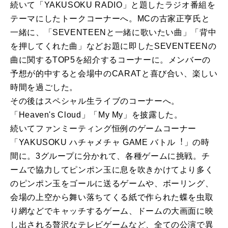
続いて「YAKUSOKU RADIO」と題したラジオ番組を
テーマにしたトークコーナーへ。MCの古家正亨氏と
一緒に、「SEVENTEENと一緒に歌いたい曲」「背中
を押してくれた曲」などお題に即したSEVENTEENの
曲に関するTOP5を紹介するコーナーに。メンバーの
予想が的中すると会場中のCARATと喜び合い、楽しい
時間を過ごした。
その後はスペシャル生ライブのコーナーへ。
「Heaven's Cloud」「My My」を披露した。
続いてファンミーティング恒例のゲームコーナー
「YAKUSOKU ハチャメチャ GAME バトル︕」の時
間に。3グループに分かれて、各種ゲームに挑戦。チ
ームで協力してピンポン玉に息を吹きかけてより多く
のピンポン玉をゴールに送るゲームや、ボーリング、
会場の上空から舞い落ちてくる紙で作られた蝶を虫取
り網などでキャッチするゲーム、ドームの大画面に映
し出される贅沢なテレビゲームなど、全ての公演で異