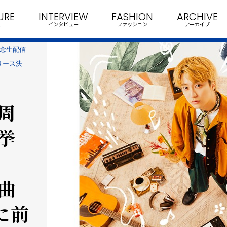
URE
INTERVIEW
FASHION
ARCHIVE
インタビュー
ファッション
アーカイブ
年記念生配信
リース決
2周
挙
曲
に前