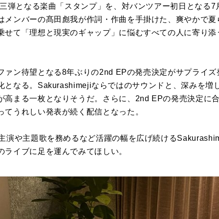
第三弾となる楽曲「スタンプ」を、対バンツアー初日となる7月
はメンバーの髙田彪我が作詞・作曲を手掛けた、爽やかで夏
乗せて「理想と現実のギャップ」に悩むすべての人に寄り添
ァン待望となる8年ぶりの2nd EPの発売決定がサプライ
となる。Sakurashimejiならではのサウンドと、深みを
高まる一枚となりそうだ。さらに、2nd EPの発売決定に
ってうれしい発表が続く配信となった。
演や主題歌を務めるなど活躍の幅を広げ続けるSakurashime
のライブに足を運んでみてほしい。