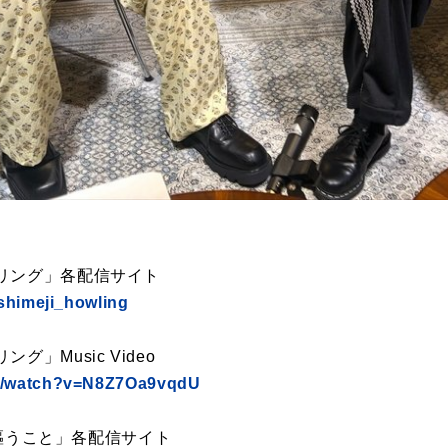
リング」各配信サイト
ashimeji_howling
」Music Video
om/watch?v=N8Z7Oa9vqdU
と、謳うこと」各配信サイト