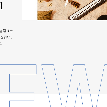
d
に弾き語りラ
画を行い、
た