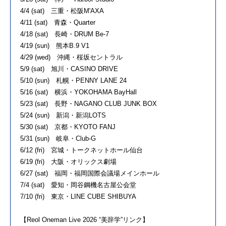
4/4 (sat) 三重・松阪M'AXA
4/11 (sat) 青森・Quarter
4/18 (sat) 長崎・DRUM Be-7
4/19 (sun) 熊本B.9 V1
4/29 (wed) 沖縄・桜坂セントラル
5/9 (sat) 旭川・CASINO DRIVE
5/10 (sun) 札幌・PENNY LANE 24
5/16 (sat) 横浜・YOKOHAMA BayHall
5/23 (sat) 長野・NAGANO CLUB JUNK BOX
5/24 (sun) 新潟・新潟LOTS
5/30 (sat) 京都・KYOTO FANJ
5/31 (sun) 岐阜・Club-G
6/12 (fri) 宮城・トークネットホール仙台
6/19 (fri) 大阪・オリックス劇場
6/27 (sat) 福岡・福岡国際会議場メインホール
7/4 (sat) 愛知・岡谷鋼機名古屋公会堂
7/10 (fri) 東京・LINE CUBE SHIBUYA
【Reol Oneman Live 2026 “美辞学”リンク】