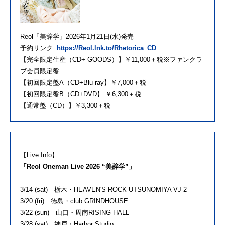
Reol「美辞学」2026年1⽉21⽇(⽔)発売
予約リンク:
https://Reol.lnk.to/Rhetorica_CD
【完全限定⽣産（CD+ GOODS）】￥11,000＋税※ファンクラ
ブ会員限定盤
【初回限定盤A（CD+Blu-ray】￥7,000＋税
【初回限定盤B（CD+DVD】 ￥6,300＋税
【通常盤（CD）】￥3,300＋税
【Live Info】
「Reol Oneman Live 2026 “美辞学”」
3/14 (sat) 栃木・HEAVEN'S ROCK UTSUNOMIYA VJ-2
3/20 (fri) 徳島・club GRINDHOUSE
3/22 (sun) 山口・周南RISING HALL
3/28 (sat) 神戸・Harbor Studio