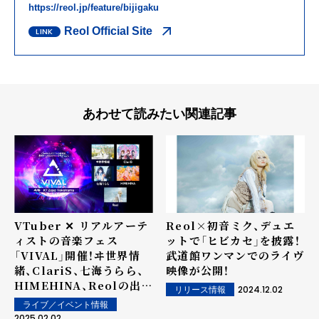
https://reol.jp/feature/bijigaku
Reol Official Site
あわせて読みたい関連記事
VTuber ✕ リアルアーテ
Reol×初音ミク、デュエ
ィストの音楽フェス
ットで「ヒビカセ」を披露！
「VIVAL」開催！ヰ世界情
武道館ワンマンでのライヴ
緒、ClariS、七海うらら、
映像が公開！
HIMEHINA、Reolの出演
2024.12.02
リリース情報
が決定！ チケット抽選予約
ライブ／イベント情報
受付開始。
2025.02.02