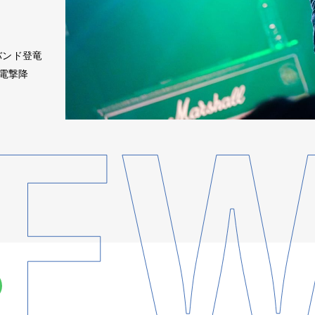
バンド登竜
oに電撃降