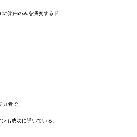
phaelの楽曲のみを演奏するド
。
の実力者で、
のワンマンも成功に導いている。