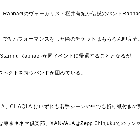
phael-は、Raphaelのヴォーカリスト櫻井有紀が伝説のバンドRa
。
AIRA」で初パフォーマンスをした際のチケットはもちろん即完売
tarring Raphael-が同イベントに帰還することとなるが、
なリスペクトを持つバンドが固めている。
VALA、CHAQLA.はいずれも若手シーンの中でも折り紙付き
A.は東京キネマ倶楽部、XANVALAはZepp Shinjukuで