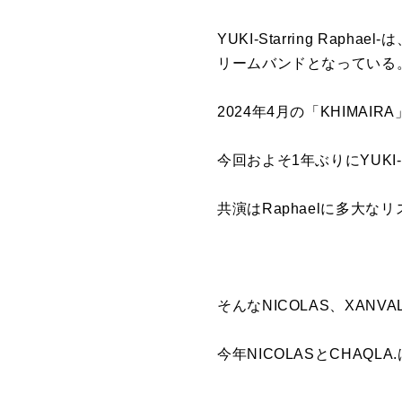
YUKI-Starring Ra
リームバンドとなっている
2024年4月の「KHIM
今回およそ1年ぶりにYUKI-S
共演はRaphaelに多大
そんなNICOLAS、XAN
今年NICOLASとCHAQL