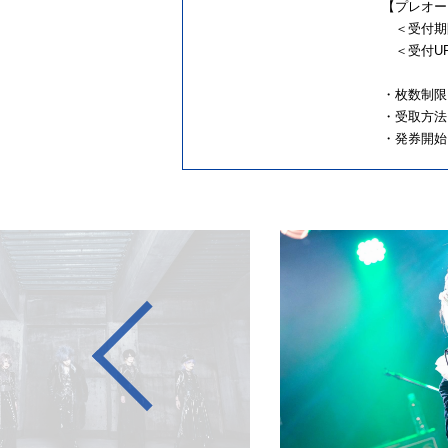
【プレオー
＜受付期間＞ 
＜受付U
・枚数制限
・受取方法
・発券開始