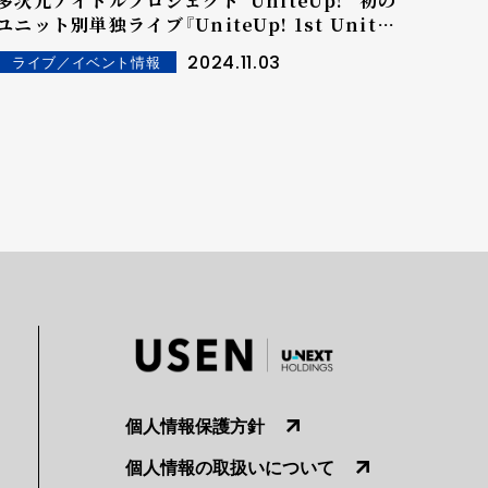
多次元アイドルプロジェクト"UniteUp!" 初の
ユニット別単独ライブ『UniteUp! 1st Unit
LIVE』がスタート トップバッターとして、
2024.11.03
ライブ／イベント情報
JAXX/JAXXがバンドアイドルとしての真骨頂を
発揮！ 最新ユニットビジュアルも公開！
個人情報保護方針
個人情報の取扱いについて