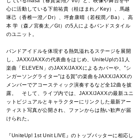
しているmasa（春賀楽翔／Vo）と、映像や舞台を中
心に活動している下前祐貴（桂ほまれ／Key）、馬越
琢己（香椎一澄／Dr）、坪倉康晴（若桜潤／Ba）、高
本 学（森ノ宮奏太／Gt）の5人によるバンドスタイル
のユニット。
バンドアイドルを体現する熱気溢れるステージを展開
し、JAXX/JAXXの代表曲をはじめ、UniteUp!の11人
楽曲「ELEVEN」のJAXX/JAXXによるカバーや、”シ
ンガーソングライター”はる賀”の楽曲をJAXX/JAXXの
メンバーでアコースティック演奏するなど全12曲を披
露。 そして、ライブ内では、JAXX/JAXXの最新ユニ
ットビジュアルとキャラクターにリンクした最新アー
ティスト写真が公開され、ファンからは熱い歓声が届
けられた。
『UniteUp! 1st Unit LIVE』のトップバッターに相応し