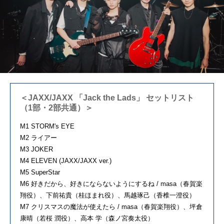
＜JAXX/JAXX 「Jack the Lads」 セットリスト
（1部・2部共通）＞
M1 STORM's EYE
M2 ライアー
M3 JOKER
M4 ELEVEN (JAXX/JAXX ver.)
M5 SuperStar
M6 好きだから、好きにならないようにするね / masa（春賀楽
翔役）、下前祐貴（桂ほまれ役）、馬越琢己（香椎一澄役）
M7 クリスマスの魔法が使えたら / masa（春賀楽翔役）、坪倉
康晴（若桜 潤役）、高本 学（森ノ宮奏太役）