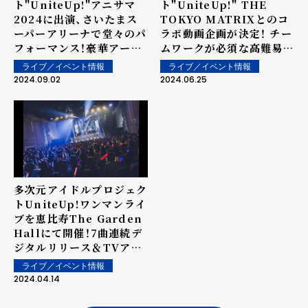
ト"UniteUp!"アニサマ
ト"UniteUp!" THE
2024に出演、さいたまス
TOKYO MATRIXとのコ
ーパーアリーナで堂々のパ
ラボ動画企画が決定！ チー
フォーマンス！豪華アーテ
ムワークが必須な高難易度
ィスト・声優とのコラボレ
ダンジョンにメンバーが挑
ライブ／イベント情報
ライブ／イベント情報
ーションも実現！
戦！
2024.09.02
2024.06.25
多次元アイドルプロジェク
トUniteUp!ワンマンライ
ブを恵比寿The Garden
Hallにて開催！7曲連続デ
ジタルリリース＆TVアニ
メ第2期2025年1月放送開
ライブ／イベント情報
始を発表！
2024.04.14