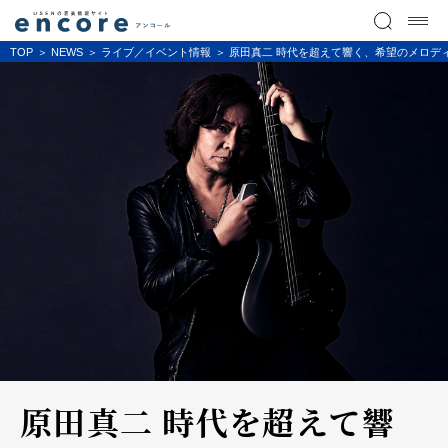
TOP
NEWS
ライブ／イベント情報
原田真二 時代を超えて響く、希望のメロデ
原田真二 時代を超えて響