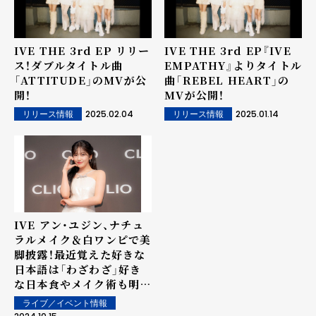
IVE THE 3rd EP
リリー
IVE THE 3rd EP『IVE
ス！ダブルタイトル曲
EMPATHY』よりタイトル
「ATTITUDE」のMVが公
曲「REBEL HEART」の
開！
MVが公開！
2025.02.04
2025.01.14
リリース情報
リリース情報
IVE アン・ユジン、ナチュ
ラルメイク＆白ワンピで美
脚披露！最近覚えた好きな
日本語は「わざわざ」好き
な日本食やメイク術も明か
す！CLIO新商品発表会に
ライブ／イベント情報
登場