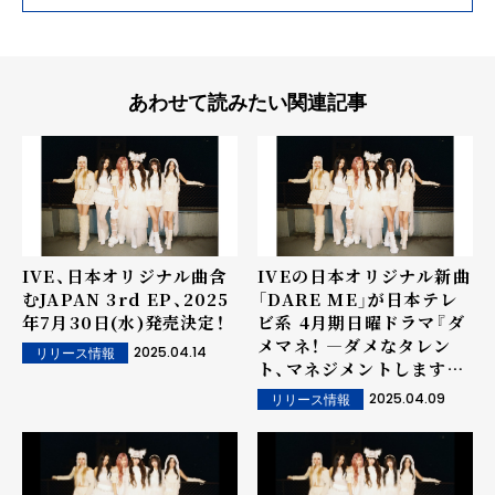
あわせて読みたい関連記事
IVE、日本オリジナル曲含
IVEの日本オリジナル新曲
むJAPAN 3rd EP、2025
「DARE ME」が日本テレ
年7月30日(水)発売決定！
ビ系 4月期日曜ドラマ『ダ
メマネ！ ―ダメなタレン
2025.04.14
リリース情報
ト、マネジメントします
―』オープニング曲に決
2025.04.09
リリース情報
定！！4月21日(月)配信リリ
ース！