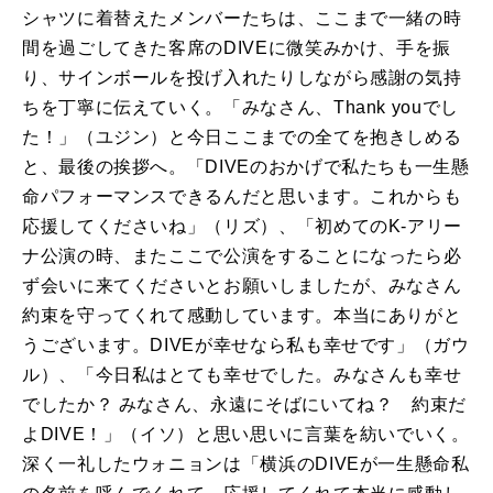
シャツに着替えたメンバーたちは、ここまで一緒の時
間を過ごしてきた客席のDIVEに微笑みかけ、手を振
り、サインボールを投げ入れたりしながら感謝の気持
ちを丁寧に伝えていく。「みなさん、Thank youでし
た！」（ユジン）と今日ここまでの全てを抱きしめる
と、最後の挨拶へ。「DIVEのおかげで私たちも一生懸
命パフォーマンスできるんだと思います。これからも
応援してくださいね」（リズ）、「初めてのK-アリー
ナ公演の時、またここで公演をすることになったら必
ず会いに来てくださいとお願いしましたが、みなさん
約束を守ってくれて感動しています。本当にありがと
うございます。DIVEが幸せなら私も幸せです」（ガウ
ル）、「今日私はとても幸せでした。みなさんも幸せ
でしたか？ みなさん、永遠にそばにいてね？ 約束だ
よDIVE！」（イソ）と思い思いに言葉を紡いでいく。
深く一礼したウォニョンは「横浜のDIVEが一生懸命私