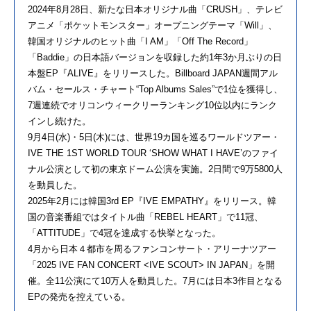
2024年8月28日、新たな日本オリジナル曲「CRUSH」、テレビ
アニメ「ポケットモンスター」オープニングテーマ「Will」、
韓国オリジナルのヒット曲「I AM」「Off The Record」
「Baddie」の日本語バージョンを収録した約1年3か月ぶりの日
本盤EP『ALIVE』をリリースした。Billboard JAPAN週間アル
バム・セールス・チャート“Top Albums Sales”で1位を獲得し、
7週連続でオリコンウィークリーランキング10位以内にランク
インし続けた。
9月4日(水)・5日(木)には、世界19カ国を巡るワールドツアー・
IVE THE 1ST WORLD TOUR ‘SHOW WHAT I HAVE’のファイ
ナル公演として初の東京ドーム公演を実施。2日間で9万5800人
を動員した。
2025年2月には韓国3rd EP『IVE EMPATHY』をリリース。韓
国の音楽番組ではタイトル曲「REBEL HEART」で11冠、
「ATTITUDE」で4冠を達成する快挙となった。
4月から日本４都市を周るファンコンサート・アリーナツアー
「2025 IVE FAN CONCERT <IVE SCOUT> IN JAPAN」を開
催。全11公演にて10万人を動員した。7月には日本3作目となる
EPの発売を控えている。