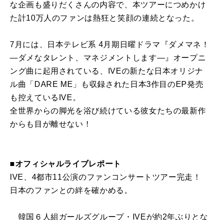
な企画も盛りだくさんの内容で、本ツアーにつめかけ
た計10万人のファンは熱狂と笑顔の連続となった。
7月には、日本テレビ系 4月期日曜ドラマ『ダメマネ！
―ダメなタレント、マネジメントします―』オープニ
ング曲に起用されている、IVEの新たな日本オリジナ
ル曲「DARE ME」も収録された日本3作目のEP発売
も控えているIVE。
全世界からの脚光を浴び続けている彼女たちの最新作
からも目が離せない！
■オフィシャルライブレポート
IVE、4都市11公演のファンコンサートツアー完走！
日本のファンとの絆を確かめる。
韓国６人組ガールズグループ・IVEが約2年ぶりとな