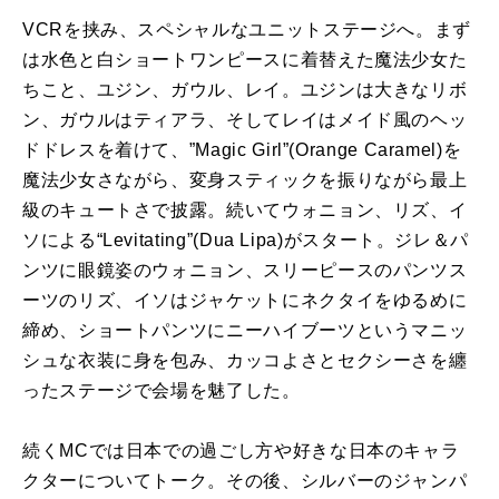
VCRを挟み、スペシャルなユニットステージへ。まず
は水色と白ショートワンピースに着替えた魔法少女た
ちこと、ユジン、ガウル、レイ。ユジンは大きなリボ
ン、ガウルはティアラ、そしてレイはメイド風のヘッ
ドドレスを着けて、”Magic Girl”(Orange Caramel)を
魔法少女さながら、変身スティックを振りながら最上
級のキュートさで披露。続いてウォニョン、リズ、イ
ソによる“Levitating”(Dua Lipa)がスタート。ジレ＆パ
ンツに眼鏡姿のウォニョン、スリーピースのパンツス
ーツのリズ、イソはジャケットにネクタイをゆるめに
締め、ショートパンツにニーハイブーツというマニッ
シュな衣装に身を包み、カッコよさとセクシーさを纏
ったステージで会場を魅了した。
続くMCでは日本での過ごし方や好きな日本のキャラ
クターについてトーク。その後、シルバーのジャンパ