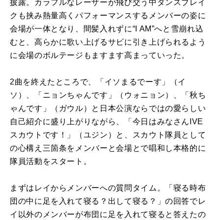
披露。カラフルなレーザーが飛び交う中ダンスブレイ
クも挟み熱量高くパフォーマンスするメンバーの姿に
会場が一体となり、間髪入れずに“I AM”へと雪崩れ込
むと、高らかに歌い上げるサビに引き上げられるよう
に会場のボルテージもますます高まっていった。
2曲を終えたところで、「イソまるでーす」（イ
ソ）、「ニョンちゃんです」（ウォニョン）、「秋ち
ゃんです」（ガウル）と日本公演ならではの愛らしい
自己紹介に盛り上がりながら、「今日はみなさんIVE
スカウトです！」（ユジン）と、スカウト隊員として
の心構え三箇条をメンバーと会場とで唱和し本格的に
隊員活動をスタート。
まずはレイからメンバーへの質問タイム。「寝る時布
団の中に足を入れて寝る？出して寝る？」の回答でレ
イ以外のメンバーが布団に足を入れて寝ると答えたの