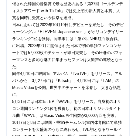
催された韓国の音楽賞で最も歴史のある「第37回ゴールデンデ
ィスクアワード with TikTok」では史上初の新人賞と本賞、大
賞を同時に受賞という快挙を達成。
日本においては2022年10月19日にデビューを果たし、そのデビ
ューシングル『ELEVEN -Japanese ver.-』がオリコンデイリー
ランキング1位を獲得。同年末には「第73回NHK紅白歌合戦」
に出場。2023年2月に開催された日本で初の単独ファンコンサ
ートでは57,000枚のチケットが即日完売し、その圧巻のパフォ
ーマンスと多彩な魅力に集まったファンは大歓声の連続となっ
た。
同年4月10日に韓国1st アルバム『I’ve IVE』をリリース。アル
バムから、3月27日には「Kitsch」、4月10日には「I AM」の
Music Videoを公開。世界中のチャートを席巻し、大きな話題
に。
5月31日には日本1st EP『WAVE』をリリース。自身初のオリ
コン週間ランキング1位を獲得し、初の日本オリジナルタイト
ル曲「WAVE」はMusic Video再生回数が3,000万回を突破。
10月7日と8日には韓国・蚕室(チャムシル)室内体育館にて単独
コンサートを大盛況のうちに終わらせ、IVE初となるワールド