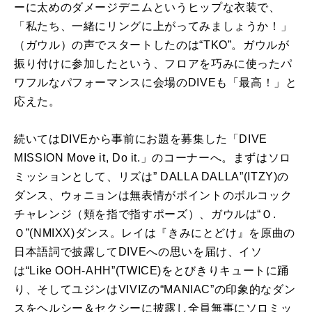
ーに太めのダメージデニムというヒップな衣装で、
「私たち、一緒にリングに上がってみましょうか！」
（ガウル）の声でスタートしたのは“TKO”。ガウルが
振り付けに参加したという、フロアを巧みに使ったパ
ワフルなパフォーマンスに会場のDIVEも「最高！」と
応えた。
続いてはDIVEから事前にお題を募集した「DIVE
MISSION Move it, Do it.」のコーナーへ。まずはソロ
ミッションとして、リズは” DALLA DALLA”(ITZY)の
ダンス、ウォニョンは無表情がポイントのボルコック
チャレンジ（頬を指で指すポーズ）、ガウルは“Ｏ.
Ｏ”(NMIXX)ダンス。レイは『きみにとどけ』を原曲の
日本語詞で披露してDIVEへの思いを届け、イソ
は“Like OOH-AHH”(TWICE)をとびきりキュートに踊
り、そしてユジンはVIVIZの“MANIAC”の印象的なダン
スをヘルシー＆セクシーに披露し全員無事にソロミッ