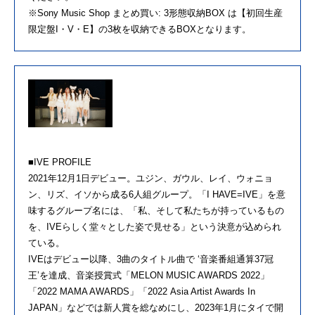
※Sony Music Shop まとめ買い: 3形態収納BOX は【初回生産
限定盤I・V・E】の3枚を収納できるBOXとなります。
■IVE PROFILE
2021年12月1日デビュー。ユジン、ガウル、レイ、ウォニョ
ン、リズ、イソから成る6人組グループ。「I HAVE=IVE」を意
味するグループ名には、「私、そして私たちが持っているもの
を、IVEらしく堂々とした姿で見せる」という決意が込められ
ている。
IVEはデビュー以降、3曲のタイトル曲で ‘音楽番組通算37冠
王’を達成、音楽授賞式「MELON MUSIC AWARDS 2022」
「2022 MAMA AWARDS」「2022 Asia Artist Awards In
JAPAN」などでは新人賞を総なめにし、2023年1月にタイで開