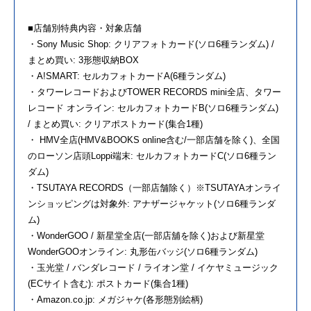
■店舗別特典内容・対象店舗
・Sony Music Shop: クリアフォトカード(ソロ6種ランダム) /
まとめ買い: 3形態収納BOX
・A!SMART: セルカフォトカードA(6種ランダム)
・タワーレコードおよびTOWER RECORDS mini全店、タワー
レコード オンライン: セルカフォトカードB(ソロ6種ランダム)
/ まとめ買い: クリアポストカード(集合1種)
・ HMV全店(HMV&BOOKS online含む/一部店舗を除く)、全国
のローソン店頭Loppi端末: セルカフォトカードC(ソロ6種ラン
ダム)
・TSUTAYA RECORDS（一部店舗除く）※TSUTAYAオンライ
ンショッピングは対象外: アナザージャケット(ソロ6種ランダ
ム)
・WonderGOO / 新星堂全店(一部店舖を除く)および新星堂
WonderGOOオンライン: 丸形缶バッジ(ソロ6種ランダム)
・玉光堂 / バンダレコード / ライオン堂 / イケヤミュージック
(ECサイト含む): ポストカード(集合1種)
・Amazon.co.jp: メガジャケ(各形態別絵柄)