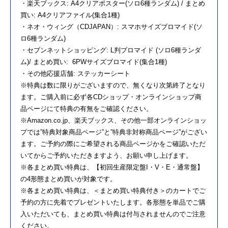
・楽天ブックス: A4クリアポスター(ソロ6種ランダム) / まとめ
買い: A4クリアファイル(集合1種)
・ネオ・ウィング（CDJAPAN）: スマホサイズブロマイド(ソ
ロ6種ランダム)
・セブンネットショッピング: L判ブロマイド (ソロ6種ランダ
ム)/ まとめ買い: 6PWサイズブロマイド(集合1種)
・その他応援店舗: ステッカーシート
※特典は数に限りがございますので、無くなり次第終了となり
ます。ご購入前に必ず各CDショップ・オンラインショップ商
品ページにて特典の有無をご確認ください。
※Amazon.co.jp、楽天ブックス、その他一部オンラインショッ
プでは”特典対象商品ページ”と”特典非対称商品ページ”がござい
ます。ご予約の際にご希望される商品ページかをご確認いただ
いてからご予約いただきますよう、お願い申し上げます。
※各まとめ買い特典は、【初回生産限定盤I・V・E・通常盤】
の4形態まとめ買いが対象です。
※各まとめ買い特典は、＜まとめ買い特典付き＞のカートでご
予約の方に先着でプレゼントいたします。各形態を単品でご購
入いただいても、まとめ買い特典は付与されませんのでご注意
ください。