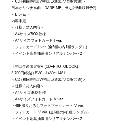
＜CD (初回I/初回V/初回E/通常/ソロ盤共通)＞
日本オリジナル曲「DARE ME」含む計5曲収録予定
＜Blu-ray＞
内容未定
＜仕様 / 封入内容＞
・A4サイズBOX仕様
・A4サイズフォトカード I ver.
・フォトカード I ver. (全6種の内1種ランダム)
・イベント応募抽選用シリアルナンバー×2
【初回生産限定盤V (CD+PHOTOBOOK)】
3,700円(税込) BVCL-1480〜1481
＜CD (初回I/初回V/初回E/通常/ソロ盤共通)＞
＜仕様 / 封入内容＞
・A4サイズBOX仕様
・A4サイズフォトカード V ver.
・48P撮りおろしフォトブックレット V ver.
・フォトカード V ver. (全6種の内1種ランダム)
・イベント応募抽選用シリアルナンバー×2