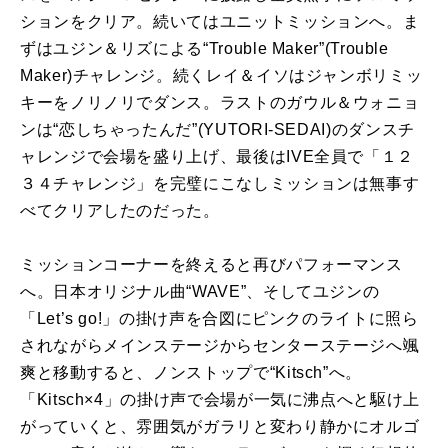
ションをクリア。続いてはユニットミッションへ。ま
ずはユジン＆リズによる“Trouble Maker”(Trouble
Maker)チャレンジ。続くレイ＆イソはジャンボリミッ
キーをノリノリでダンス。ラストのガウル＆ウォニョ
ンは“恋しちゃったんだ”(YUTORI-SEDAI)のダンスチ
ャレンジで会場を盛り上げ、最後はIVE全員で「１２
３４チャレンジ」を完璧にこなしミッションは無事す
べてクリアしたのだった。
ミッションコーナーを終えると再びパフォーマンス
へ。日本オリジナル曲“WAVE”、そしてユジンの
「Let’s go!」の掛け声を合図にピンクのライトに照ら
されながらメインステージからセンターステージへ颯
爽と移動すると、ノンストップで“Kitsch”へ。
「Kitsch×4」の掛け声で会場が一気に沸点へと駆け上
がっていくと、雰囲気がガラリと変わり静かにオルゴ