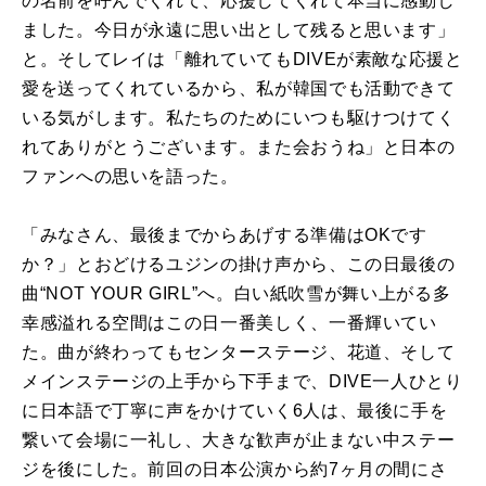
の名前を呼んでくれて、応援してくれて本当に感動し
ました。今日が永遠に思い出として残ると思います」
と。そしてレイは「離れていてもDIVEが素敵な応援と
愛を送ってくれているから、私が韓国でも活動できて
いる気がします。私たちのためにいつも駆けつけてく
れてありがとうございます。また会おうね」と日本の
ファンへの思いを語った。
「みなさん、最後までからあげする準備はOKです
か？」とおどけるユジンの掛け声から、この日最後の
曲“NOT YOUR GIRL”へ。白い紙吹雪が舞い上がる多
幸感溢れる空間はこの日一番美しく、一番輝いてい
た。曲が終わってもセンターステージ、花道、そして
メインステージの上手から下手まで、DIVE一人ひとり
に日本語で丁寧に声をかけていく6人は、最後に手を
繋いて会場に一礼し、大きな歓声が止まない中ステー
ジを後にした。前回の日本公演から約7ヶ月の間にさ