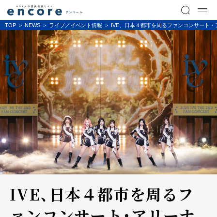
TOP
NEWS
ライブ／イベント情報
IVE、日本４都市を周るファンコンサート・アリー
IVE、日本４都市を周るフ
ァンコンサート・アリーナ