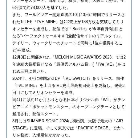
ツアーをスタート。日本では、横浜、福岡、大阪にて開催。全
6公演で約78,000人を魅了した。
また、ワールドツアー開始直後の10月13日に韓国でリリースさ
れた1st EP『I’VE MINE』はCD売上が188万枚を突破してミリ
オンセラーを達成し、配信では「Baddie」が今年自身3曲目と
なる“パーフェクトオールキル”(全配信サイトのリアルタイム、
デイリー、ウィークリーのチャートで同時に1位を獲得するこ
と)を達成。
12月3日に開催された「MELON MUSIC AWARDS 2023」では2
年連続大賞受賞となる「最優秀アルバム賞」(『I’ve IVE』)をは
じめ三冠に輝いた。
2024年、4月に韓国2nd EP『IVE SWITCH』をリリース。前作
『I‘VE MINE』を上回るIVE史上最高初日売上を更新し、発売3
日目にしてミリオンセラーを達成。
同4月には約11か月ぶりとなる日本オリジナル曲「Will」がテレ
ビアニメ「ポケットモンスター」のオープニングテーマとして
起用され、配信スタート。
8月にはSUMMER SONIC 2024に初出演。大阪で最大の「AIR
STAGE」に登場、そして東京では「PACIFIC STAGE」で大ト
リを務め、入場規制がかかった。