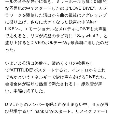
ールの音色が静かに響き、ミラーボールも輝く幻想的
な雰囲気の中でスタートしたのは“LOVE DIVE”。カメ
ラワークを駆使した演出から曲の最後はアグレッシブ
に盛り上げ、さらに大きくなった歓声の中“After
LIKE”へ。エモーショナルなメロディにDIVEも大声援
で応えると、リズが終盤のサビ前に「Say what？」と
盛り上げるとDIVEのボルテージは最高潮に達したのだ
った。
いよいよ公演は終盤へ。締めくくりの挨拶をし
て“ATTITUDE”がスタートすると、イントロからこれ
でもかというエネルギーで掛け声をあげるDIVEたち。
会場全体が猛烈な熱量で満たされる中、紙吹雪が舞
い、本編は終了した。
DIVEたちのメンバーを呼ぶ声が止まない中、６人が再
び登場すると“Thank U”がスタート。リメイクツアーT