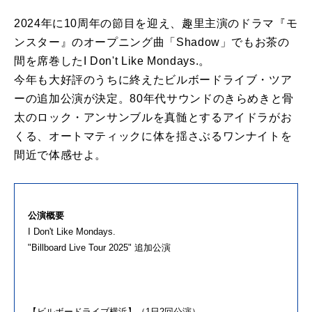
2024年に10周年の節目を迎え、趣里主演のドラマ『モ
ンスター』のオープニング曲「Shadow」でもお茶の
間を席巻したI Don't Like Mondays.。
今年も大好評のうちに終えたビルボードライブ・ツア
ーの追加公演が決定。80年代サウンドのきらめきと骨
太のロック・アンサンブルを真髄とするアイドラがお
くる、オートマティックに体を揺さぶるワンナイトを
間近で体感せよ。
公演概要
I Don't Like Mondays.
"Billboard Live Tour 2025" 追加公演
【ビルボードライブ横浜】（1日2回公演）