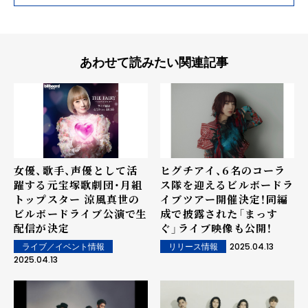
あわせて読みたい関連記事
女優、歌手、声優として活
ヒグチアイ、6名のコーラ
躍する元宝塚歌劇団・月組
ス隊を迎えるビルボードラ
トップスター 涼風真世の
イブツアー開催決定！同編
ビルボードライブ公演で生
成で披露された「まっす
配信が決定
ぐ」ライブ映像も公開！
2025.04.13
ライブ／イベント情報
リリース情報
2025.04.13