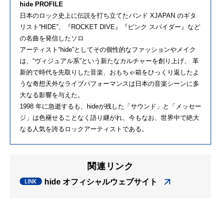
hide PROFILE
⽇本のロック史上に伝説を打ち⽴てたバンド XJAPAN のギタ
リスト“HIDE”、『ROCKET DIVE』『ピンク スパイダー』など
の名曲を発信したソロ
アーティスト“hide”としてその個性的なファッションやメイク
は、“ヴィジュアル系”という新たなカルチャーを創り上げ、 ⾰
新的で時代を先取りした⾳楽、おもちゃ箱をひっくり返したよ
うな奇想天外なライブパフォーマンスは⽇本の⾳楽シーンに多
⼤なる影響を与えた。
1998 年に急逝するも、hideが残した「サウンド」と「メッセー
ジ」は⾊褪せることなく語り継がれ、今もなお、世界中で絶⼤
なる⼈気を誇るロックアーティストである。
関連リンク
hide オフィシャルウェブサイト