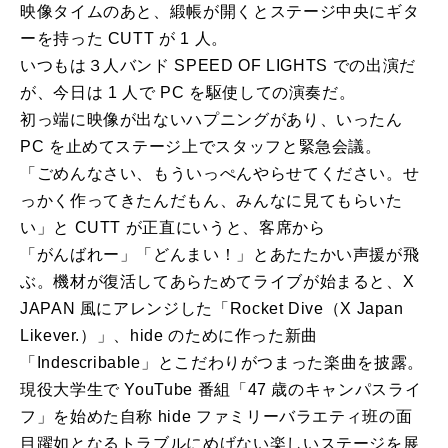
映像タイムのあと、緞帳が開くとステージ中央にギタ
ーを持った CUTT が 1 人。
いつもは３人バンド SPEED OF LIGHTS での出演だ
が、今日は 1 人で PC を駆使しての演奏だ。
初っ端に映像が出ないハプニングがあり、いったん
PC を止めてステージ上でスタッフと緊急会議。
「ごめんなさい、もういっぺんやらせてください。せ
っかく作ってきたんだもん、みんなに見てもらいた
い」と CUTT が正直にいうと、客席から
「がんばれー」「どんまい！」とあたたかい声援が飛
ぶ。機材が復活してあらためてライブが始まると、X
JAPAN 風にアレンジした「Rocket Dive（X Japan
Likever.）」、hide のために作った新曲
「Indescribable」とこだわりがつまった楽曲を披露。
現役大学生で YouTube 番組「47 歳のキャンパスライ
フ」を始めた自称 hide ファミリーバラエティ班の面
目躍如となるトラブルにめげない楽しいステージを展