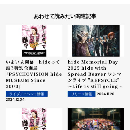
あわせて読みたい関連記事
いよいよ開幕 hideって
hide Memorial Day
誰？特別企画展
2025 hide with
『PSYCHOVISION hide
Spread Beaver ワンマ
MUSEUM Since
ンライブ "REPSYCLE"
2000』
〜Life is still going
on!!〜〈2025年〉に起こ
2024.11.20
ライブ／イベント情報
リリース情報
る奇跡、開催決定!!
2024.12.04