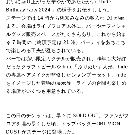
おいに盛り上がった華やかであたたかい「hide
BirthdayParty 2024 」の様子をお伝えしよう。
ステージでは 14 時から桃知みなみの客入れ DJ が始
まる。会場はライブフロア以外に、バーやオフィシャ
ルグッズ販売スペースがたくさんあり、これから始ま
る 7 時間の（終演予定は 21 時）パーティをあちこち
で楽しめる工夫が凝らされている。
バーでは赤い限定カクテルが販売され、昨年も大好評
だったクラフトビールや hide「ぷりぬい」人形、hide
の専属ヘアメイクが監修したシャンプーセット、hide
をイメージした着物の展示等、ライブの合間も楽しめ
る場所がいくつも用意されている。
この日のチケットは、早々に SOLD OUT。ファンがフ
ロアを埋め尽くした頃、トップバッターOBLIVION
DUST がステージに登場した。