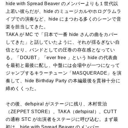
hide with Spread Beaver のメンバーよりも１世代以
上若い彼らだが、hide のミュージカルやホログラムラ
イブでの演奏など、hide にまつわる多くのシーンで⾳
楽を担当してきた。
TAKA が MC で「⽇本で⼀番 hide さんの曲をカバー
してきた」と話していたように、それが揺るぎない⾃
信となり、バンドとしての圧巻の存在感となってい
る。「DOUBT」「ever free 」という hide の代表曲
を最初と最後に配し、中盤には会場中が⼀つになって
ジャンプするキラーチューン「MASQUERADE」を演
奏して、hide Birthday Party の本編最後を貫禄⼗分に
締めくくった。
その後、defspiral がステージに残り、⽊村世治
（ZEPPET STORE）、TAKA（defspiral）、CUTT
の通称 STC が出演者をステージに呼び込む。まず最
初は、hide with Spread Beaver のメンバー。