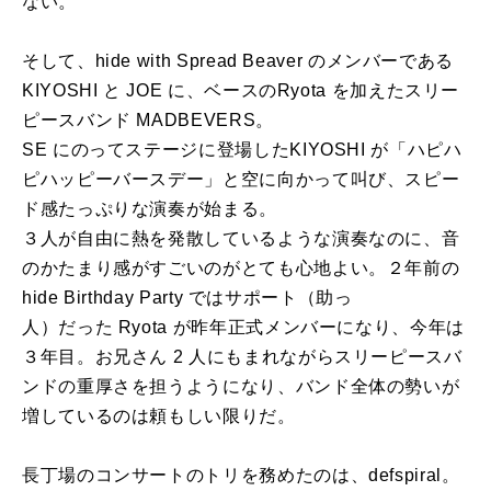
ない。
そして、hide with Spread Beaver のメンバーである
KIYOSHI と JOE に、ベースのRyota を加えたスリー
ピースバンド MADBEVERS。
SE にのってステージに登場したKIYOSHI が「ハピハ
ピハッピーバースデー」と空に向かって叫び、スピー
ド感たっぷりな演奏が始まる。
３人が自由に熱を発散しているような演奏なのに、音
のかたまり感がすごいのがとても心地よい。２年前の
hide Birthday Party ではサポート（助っ
人）だった Ryota が昨年正式メンバーになり、今年は
３年目。お兄さん 2 人にもまれながらスリーピースバ
ンドの重厚さを担うようになり、バンド全体の勢いが
増しているのは頼もしい限りだ。
長丁場のコンサートのトリを務めたのは、defspiral。