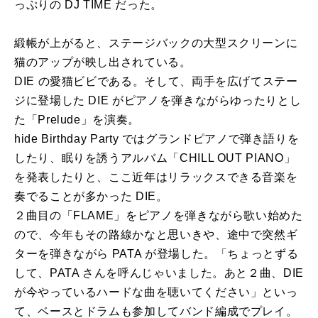
っぷりの DJ TIME だった。
緞帳が上がると、ステージバックの大型スクリーンに
猫のアップが映し出されている。
DIE の愛猫ビビである。そして、両手を広げてステー
ジに登場した DIE がピアノを弾きながらゆったりとし
た「Prelude」を演奏。
hide Birthday Party ではグランドピアノで弾き語りを
したり、眠りを誘うアルバム「CHILL OUT PIANO」
を発表したりと、ここ近年はリラックスできる音楽を
奏でることが多かった DIE。
２曲目の「FLAME」をピアノを弾きながら歌い始めた
ので、今年もその路線かなと思いきや、途中で突然ギ
ターを弾きながら PATA が登場した。「ちょっとずる
して、PATA さんを呼んじゃいました。あと２曲、DIE
が今やっているハードな曲を聴いてください」といっ
て、ベースとドラムも参加してバンド編成でプレイ。