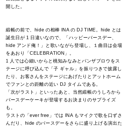
開した。
緞帳の前で、hide の相棒 INA の DJ TIME。hide とは
誕生日が 1 日違いなので、「ハッピーバースデー、
hide アンド俺！」と歌いながら登場し、１曲目は会場
をあおり「CELEBRATION」。
1 人では心細いからと桃知みなみとパンザブロウをス
テージに呼び込んで「子 ギャル」を振りつきで披露し
たり、お客さんをステージにあげたりとアットホーム
でファンとの距離の近い DJ タイムである。
「次がラスト」といったあと、当然緞帳のうしろから
バースデーケーキが登場するお決まりのサプライズ
も。
ラストの「ever free」では INA もマイクで歌を口ずさ
んだり、hide のバースデーをさらに盛り上げる演出た