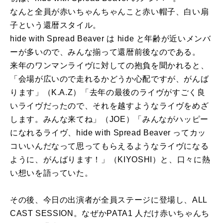
なんと全員が⾚いちゃんちゃんこと⾚い帽⼦、⽩い扇
⼦という還暦スタイル。
hide with Spread Beaver は hide と年齢が近いメンバ
ーが多いので、みんな揃って還暦前後なのである。
来年のワンマンライヴに対しての抱負を聞かれると、
「会場が広いので⾛れるかどうか⼼配ですが、がんば
ります」（K.A.Z）「去年の最後のライヴがすごく良
いライヴだったので、それを越すようなライヴをめざ
します。みんな来てね」（JOE）「みんながハッピー
になれるライヴ、hide with Spread Beaver ってカッ
コいいんだなって思ってもらえるようなライヴになる
ように、がんばります！」（KIYOSHI）と、口々に熱
い想いを語っていた。
その後、今日の出演者が全員ステージに登場し、ALL
CAST SESSION。なぜかPATA1 人だけ赤いちゃんち