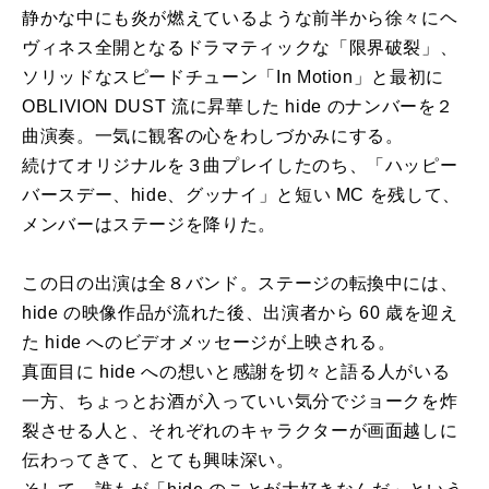
静かな中にも炎が燃えているような前半から徐々にヘ
ヴィネス全開となるドラマティックな「限界破裂」、
ソリッドなスピードチューン「In Motion」と最初に
OBLIVION DUST 流に昇華した hide のナンバーを２
曲演奏。一気に観客の心をわしづかみにする。
続けてオリジナルを３曲プレイしたのち、「ハッピー
バースデー、hide、グッナイ」と短い MC を残して、
メンバーはステージを降りた。
この日の出演は全８バンド。ステージの転換中には、
hide の映像作品が流れた後、出演者から 60 歳を迎え
た hide へのビデオメッセージが上映される。
真面目に hide への想いと感謝を切々と語る人がいる
一方、ちょっとお酒が入っていい気分でジョークを炸
裂させる人と、それぞれのキャラクターが画面越しに
伝わってきて、とても興味深い。