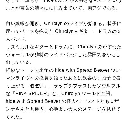
そして、誰もが「hide のことが大好きなんだ」という
ことが言葉の端々ににじみ出ていて、胸アツである。
白い緞帳が開き、Chirolyn のライブが始まる。椅子に
座ってベースを抱えた Chirolyn＋ギター、ドラムの３
人バンド。
リズミカルなギターとドラムに、Chirolyn のかすれた
ヴォーカルが独特のレイドバックした雰囲気をかもし
出している。
軽妙なトークで来年の hide with Spread Beaver ワン
マンライヴへの抱負を語ったあとは観客の手拍子で盛
り上がる「暇乞い」、ラップをプラスしたソウルフル
な「PINK SPIDER」と、Chirolyn ワールド全開。
hide with Spread Beaver の怪人ベーシストともロザ
ンナさんとも違う、心地よい大人のステージを見せて
くれた。