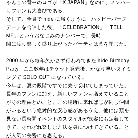
ゃんこの背中のロゴが「X JAPAN」なのに、メンバー
もファンも大喜びである。
そして、全員で hide に届くように「ハッピーバース
デー」を合唱した後、「CELEBRATION」「TELL
ME」というおなじみのナンバーで、長時
間に渡り楽しく盛り上がったパーティは幕を閉じた。
2000 年から毎年欠かさず行われてきた hide Birthday
Party。ここ数年はチケット発売後、かなり早いタイミ
ングで SOLD OUT になっている。
今年は、夏の段階ですでに売り切れてしまっていた。
長年のファンに加え、新しいファンも増えていること
がその理由とのこと。この場所に来れば志が同じ仲間
がいるという絶対的な安心感があるうえ、他には類を
見ない長時間イベントのスタイルが観客にも定着して
きて、それぞれ楽しむ方法を身につけてきていること
が人気の秘密にも思える。