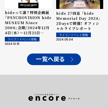
hideって誰？特別企画展
hide 27回忌 『hide
『PSYCHOVISION hide
Memorial Day 2024』
MUSEUM Since
2Daysで開催！ オフィシ
2000』会期/2024年12月
ャルライブレポート
4日（水）～12月21日
ライブ／イベント情報
（土） 会場/博多阪急 8階
2024.05.04
ライブ／イベント情報
催場レプリカではない貴重
2024.10.15
な「実物」だけを約300点
展示
一覧へ戻る