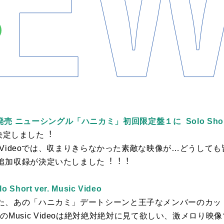
1⽇発売 ニューシングル「ハニカミ」初回限定盤１に Solo Short ver
録が決定しました︕
c Videoでは、収まりきらなかった素敵な映像が…どうして
追加収録が決定いたしました︕︕︕
rt ver. Music Video
た、あの「ハニカミ」デートシーンと王⼦なメンバーのカッ
ver.」のMusic Videoは絶対絶対絶対に⾒て欲しい、激メロり