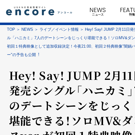
NEWS
FEAT
ニュース
特集
TOP
NEWS
ライブ／イベント情報
Hey! Say! JUMP 2⽉11
ル「ハニカミ」7⼈のデートシーンをじっくり堪能できる！ソロMV&ダンス
初回１特典映像として追加収録決定！今夜21:00、初回２特典映像"闇鍋
ー"の予告も公開︕
Hey! Say! JUMP 2⽉1
発売シングル「ハニカミ」
のデートシーンをじっく
堪能できる！ソロMV&ダ