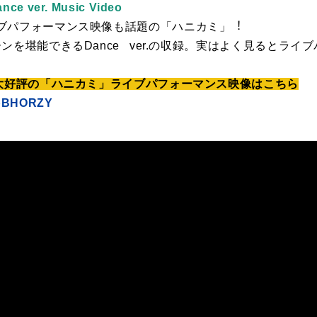
ver. Music Video
ブパフォーマンス映像も話題の「ハニカミ」︕
ンを堪能できるDance ver.の収録。実はよく⾒るとライ
︕⼤好評の「ハニカミ」ライブパフォーマンス映像はこちら
ppBHORZY