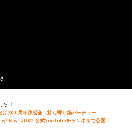
した︕
だけの20周年決起会︕持ち寄り鍋パーティー
y! Say! JUMP公式YouTubeチャンネルで公開︕