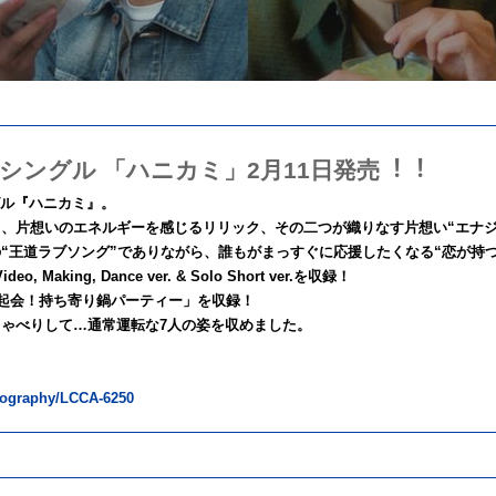
 ニューシングル 「ハニカミ」2⽉11⽇発売︕︕
シングル『ハニカミ』。
、⽚想いのエネルギーを感じるリリック、その⼆つが織りなす⽚想い“エナジ
“王道ラブソング”でありながら、誰もがまっすぐに応援したくなる“恋が持
aking, Dance ver. & Solo Short ver.を収録！
決起会！持ち寄り鍋パーティー」を収録！
ゃべりして…通常運転な7人の姿を収めました。
scography/LCCA-6250