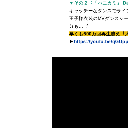
▼その２︓「ハニカミ」 Dance 
キャッチーなダンスでライ
王⼦様⾐装のMVダンスシー
分も…︖
早くも600万回再⽣越え
▶
https://youtu.be/qGU