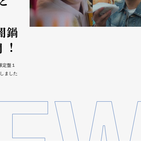
と
闇鍋
開︕
回限定盤１
が決定しました