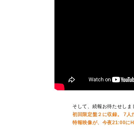
そして、続報お待たせしま
初回限定盤２に収録。 7⼈
特報映像が、今夜21:00にHe