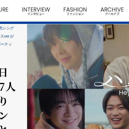
URE
INTERVIEW
FASHION
ARCHIVE
インタビュー
ファッション
アーカイブ
⽇発売シング
ver.が
パーティ
1⽇
7⼈
り
ン