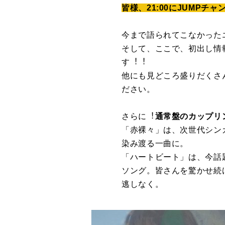
皆様、21:00にJUMP
今まで語られてこなかった
そして、ここで、初出し情
す︕︕
他にも⾒どころ盛りだくさん
ださい。
さらに︕
通常盤のカップリ
「⾚裸々」は、次世代シン
染み渡る⼀曲に。
「ハートビート」は、今話
ソング。皆さんを驚かせ続け
逃しなく。