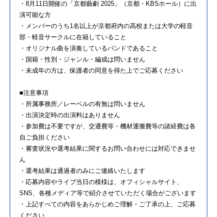
・8月11日開催の「京都藝劇 2025」（京都・KBSホール）に出
演可能な方
・メンバーのうち1名以上が京都府内の高校または大学の軽音
部・軽音サークルに在籍していること
・オリジナル曲を演奏しているバンドであること
・国籍・性別・ジャンル・編成は問いません
・未成年の方は、保護者の同意を得た上でご応募ください
■注意事項
・所属事務所／レーベルの有無は問いません
・出演決定時の出演料はありません
・参加費は不要ですが、交通費等・機材運搬費等の諸経費は各
自ご負担ください
・審査状況や選考結果に関するお問い合わせには対応できませ
ん
・選考結果は通過者のみにご連絡いたします
・応募内容やライブ当日の模様は、オフィシャルサイト、
SNS、各種メディア等で紹介させていただく場合がございます
・上記すべての内容をあらかじめご理解・ご了承の上、ご応募
ください