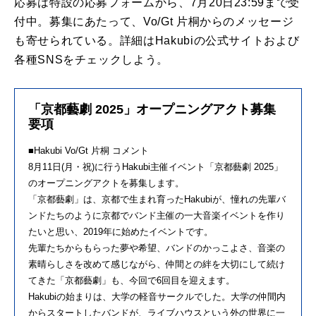
応募は特設の応募フォームから、7月20日23:59まで受
付中。募集にあたって、Vo/Gt 片桐からのメッセージ
も寄せられている。詳細はHakubiの公式サイトおよび
各種SNSをチェックしよう。
「京都藝劇 2025」オープニングアクト募集
要項
■Hakubi Vo/Gt 片桐 コメント
8月11日(月・祝)に行うHakubi主催イベント「京都藝劇 2025」
のオープニングアクトを募集します。
「京都藝劇」は、京都で生まれ育ったHakubiが、憧れの先輩バ
ンドたちのように京都でバンド主催の一大音楽イベントを作り
たいと思い、2019年に始めたイベントです。
先輩たちからもらった夢や希望、バンドのかっこよさ、音楽の
素晴らしさを改めて感じながら、仲間との絆を大切にして続け
てきた「京都藝劇」も、今回で6回目を迎えます。
Hakubiの始まりは、大学の軽音サークルでした。大学の仲間内
からスタートしたバンドが、ライブハウスという外の世界に一