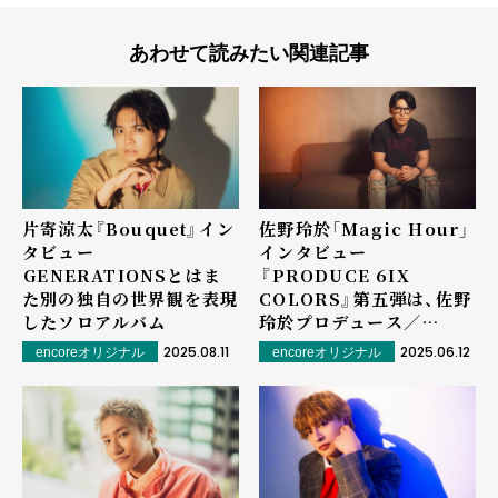
あわせて読みたい関連記事
片寄涼太『Bouquet』イン
佐野玲於「Magic Hour」
タビュー
インタビュー
――GENERATIONSとはま
――『PRODUCE 6IX
た別の独⾃の世界観を表現
COLORS』第五弾は、佐野
したソロアルバム
玲於プロデュース／
ineedmorebux,
2025.08.11
2025.06.12
encoreオリジナル
encoreオリジナル
Nvmbrr サウンドプロデ
ュース