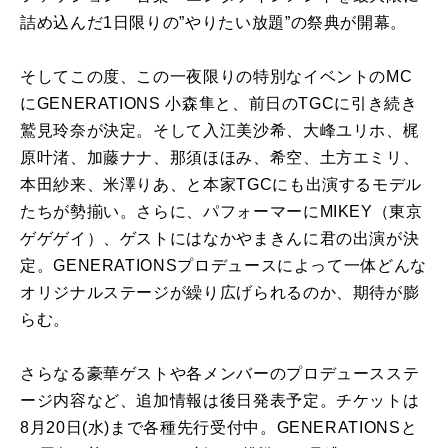
詰め込んだ1日限りの”やりたい放題”の祭典が開幕。
そしてこの度、この一夜限りの特別なイベントのMC
にGENERATIONS 小森隼と、前日のTGCに引き続き
鷲見玲奈が決定。そして入江美沙希、大峰ユリホ、梶
原叶渚、加藤ナナ、那須ほほみ、希空、土方エミリ、
本田紗来、米澤りあ、と本家TGCにも出演するモデル
たちが勢揃い。さらに、パフォーマーにMIKEY（東京
ゲゲゲイ）、ゲストにはなかやまきんに君の出演が決
定。GENERATIONSプロデュースによって一体どんな
オリジナルステージが繰り広げられるのか、期待が膨
らむ。
さらなる豪華ゲストや各メンバーのプロデュースステ
ージ内容など、追加情報は後日発表予定。チケットは
8月20日(水)まで各種先行受付中。GENERATIONSと