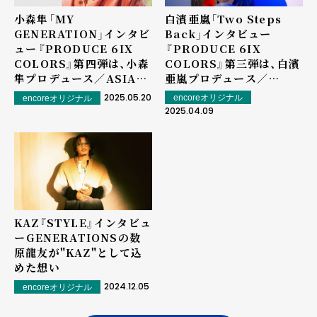
小森隼「MY
白濱亜嵐「Two Steps
GENERATION」インタビ
Back」インタビュー
ュー――『PRODUCE 6IX
――『PRODUCE 6IX
COLORS』第四弾は、小森
COLORS』第三弾は、⽩濱
隼プロデュース／ASIAN
亜嵐プロデュース／
KUNG-FU
SHINTARO YASUDA サ
2025.05.20
encoreオリジナル
encoreオリジナル
GENERATION 後藤正⽂
ウンドプロデュース
2025.04.09
サウンドプロデュース
KAZ『STYLE』インタビュ
ー――GENERATIONSの数
原龍友が"KAZ"として込
めた想い
2024.12.05
encoreオリジナル