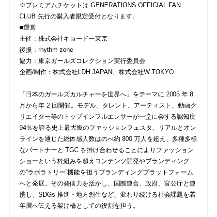
※プレミアムチケットは GENERATIONS OFFICIAL FAN
CLUB 先行の購入者限定受付となります。
■運営
主催：株式会社キョードー東京
後援：rhythm zone
協力：東京ガールズコレクション実行委員会
企画/制作：株式会社LDH JAPAN、株式会社W TOKYO
「日本のガールズカルチャーを世界へ」をテーマに 2005 年 8
月から年 2 回開催。モデル、タレント、アーティスト、動画ク
リエイター等のトップインフルエンサーが一堂に会する認知度
94％を誇る史上最大級のファッションフェスタ。リアルとオン
ラインを通じた総体感人数はのべ約 800 万人を超え、多種多様
なパートナーと TGC を掛け合わせることによりファッション
ショーという枠組みを超えコンテンツ開発やブランディング
の“ラボラトリー”機能を担うブランディングプラットフォーム
へと発展。その発信力を活かし、国際連合、政府、官公庁と連
携し、SDGs 推進・地方創生など、変わり続ける社会課題を若
年層へ伝える架け橋としての役割を担う。