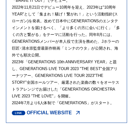
「BRAVE IT OUT」でデビュー。
2022年11⽉21日でデビュー10周年を迎え、2023年は"10周年
YEAR"として「集まれ！騒げ！繋がれ！」という活動指針(ス
ローガン)を発表。改めて日本中にGENERATIONSのエンタテ
インメントを届けるべく、「より多くの方に会いに行く」「多
くの方と繋がる」をテーマに活動を行った。同年8⽉には、
GENERATIONSメンバーが本人役で主演を務めた、Jホラーの
巨匠･清水崇監督最新作映画「ミンナのウタ」が公開され、海
外でも順次公開。
2023年「GENERATIONS 10th ANNIVERSARY YEAR」と題
し、GENERATIONS LIVE TOUR 2023 "THE BEST"全国アリ
ーナツアー、GENERATIONS LIVE TOUR 2023"THE
STORY"全国ホールツアー、厳選された楽曲の数々をオーケス
トラアレンジでお届けした「GENERATIONS ORCHESTRA
LIVE 2023 "THE LOVE"」を開催。
2024年7月より6人体制で「GENERATIONS」がスタート。
OFFICIAL WEBSITE