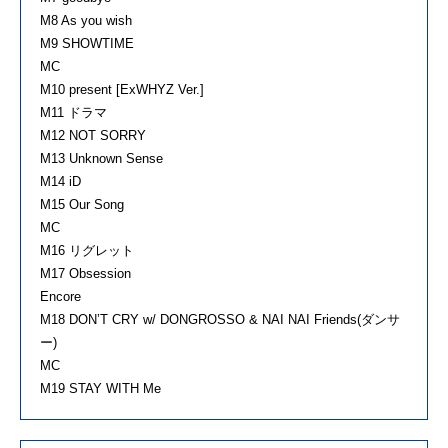
M8 As you wish
M9 SHOWTIME
MC
M10 present [ExWHYZ Ver.]
M11 ドラマ
M12 NOT SORRY
M13 Unknown Sense
M14 iD
M15 Our Song
MC
M16 リグレット
M17 Obsession
Encore
M18 DON’T CRY w/ DONGROSSO & NAI NAI Friends(ダンサ
ー)
MC
M19 STAY WITH Me