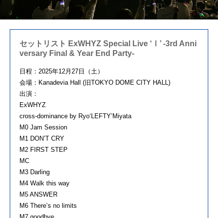
セットリスト ExWHYZ Special Live ‘Ⅰ’ -3rd Anni
versary Final & Year End Party-
日程：2025年12月27日（土）
会場：Kanadevia Hall (旧TOKYO DOME CITY HALL)
出演：
ExWHYZ
cross-dominance by Ryo‘LEFTY’Miyata
M0 Jam Session
M1 DON’T CRY
M2 FIRST STEP
MC
M3 Darling
M4 Walk this way
M5 ANSWER
M6 There’s no limits
M7 goodbye