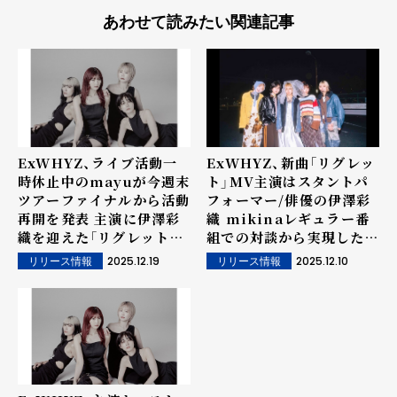
あわせて読みたい関連記事
ExWHYZ、ライブ活動一
ExWHYZ、新曲「リグレッ
時休止中のmayuが今週末
ト」MV主演はスタントパ
ツアーファイナルから活動
フォーマー/俳優の伊澤彩
再開を発表 主演に伊澤彩
織 mikinaレギュラー番
織を迎えた「リグレット」
組での対談から実現したコ
MVメイキング映像を12月
ラボレーション！
2025.12.19
2025.12.10
リリース情報
リリース情報
19日にプレミア公開！