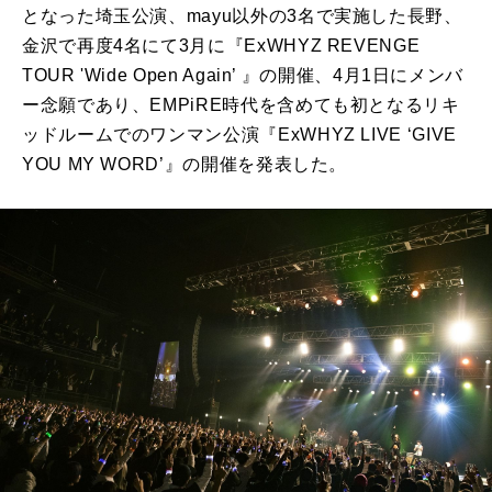
となった埼玉公演、mayu以外の3名で実施した長野、
金沢で再度4名にて3月に『ExWHYZ REVENGE
TOUR 'Wide Open Again’ 』の開催、4月1日にメンバ
ー念願であり、EMPiRE時代を含めても初となるリキ
ッドルームでのワンマン公演『ExWHYZ LIVE ‘GIVE
YOU MY WORD’』の開催を発表した。