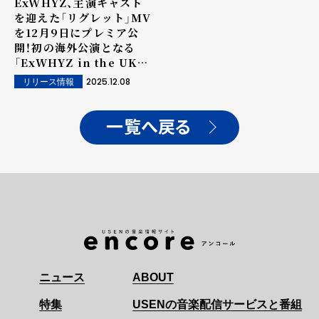
ExWHYZ、主演キャスト
を迎えた「リグレット」MV
を12月9日にプレミア公
開！初の海外公演となる
「ExWHYZ in the UK
Tour」楽屋訪問特典付き
2025.12.08
リリース情報
ツアーパック募集開始！！
一覧へ戻る
ニュース
ABOUT
特集
USENの音楽配信サービスと番組