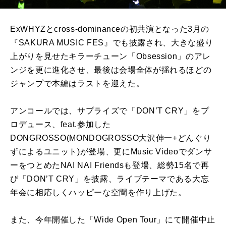
ExWHYZとcross-dominanceの初共演となった3月の
『SAKURA MUSIC FES』でも披露され、大きな盛り
上がりを見せたキラーチューン「Obsession」のアレ
ンジを更に進化させ、最後は会場全体が揺れるほどの
ジャンプで本編はラストを迎えた。
アンコールでは、サプライズで「DON’T CRY」をプ
ロデュース、feat.参加した
DONGROSSO(MONDOGROSSO大沢伸一+どんぐり
ずによるユニット)が登場、更にMusic Videoでダンサ
ーをつとめたNAI NAI Friendsも登場、総勢15名で再
び「DON’T CRY」を披露、ライブテーマである大忘
年会に相応しくハッピーな空間を作り上げた。
また、今年開催した「Wide Open Tour」にて開催中止