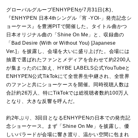
グローバルグループENHYPENが7月31日(木)、
『ENHYPEN 日本4thシングル「宵 -YOI-」発売記念シ
ョーケース』を豊洲PITで開催した。タイトル曲かつ
日本オリジナル曲の「Shine On Me」と、収録曲の
「Bad Desire (With or Without You) [Japanese
Ver.]」を披露し、会場を大いに盛り上げた。会場には
抽選で選ばれたファンとメディアを合わせて約2200人
が集まったのに加え、HYBE LABELS公式YouTubeと
ENHYPEN公式TikTokにて全世界生中継され、全世界
のファンと共にショーケースを開催。同時視聴人数は
合計約26万人、特にTikTokでは総視聴者数約100万人
となり、大きな反響を呼んだ。
約2年ぶり、3回目となるENHYPENの日本での発売記
念ショーケース。まず「Shine On Me」を披露し、優
しいバラードが会場に響き渡り、温かい空間に包まれ