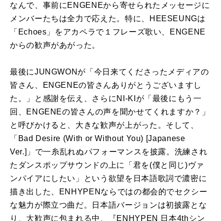
なんで、事前にENGENEから寄せられたメッセージに
メンバーたちは全力で応えた。特に、HEESEUNGは
「Echoes」をアカペラで１フレーズ歌い、ENGENE
からの歓声があがった。
最後にJUNGWONが「今日来てくださったメディアの
皆さん、ENGENEの皆さんありがとうございますし
た。」と感謝を伝え、さらにNI-KIが「最後にもう一
回、ENGENEの皆さんの声を聞かせてくれますか？」
と呼びかけると、大きな歓声が上がった。そして、
「Bad Desire (With or Without You) [Japanese
Ver.]」で一糸乱れぬパフォーマンスを披露。洗練され
たダンスポップサウンドの上に「君を(僕と同じ)ヴァ
ンパイアにしたい」という欲望を日本語歌詞で濃密に
描き出した、ENHYPENならではの都会的でセクシー
な魅力が際立つ曲だ。日本語バージョンは初披露とな
り、大歓声に包まれる中、『ENHYPEN 日本4thシン