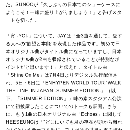
た。SUNOOが「久しぶりの日本でのショーケースに
ようこそ！一緒に盛り上がりましょう！」と告げスタ
ートを切った。
「宵 -YOI-」について、JAYは「全3曲を通して、愛す
る人への”欲望と本能”を表現した作品です。初めて日
本オリジナル曲がタイトル曲になっていますし、日本
オリジナル曲が2曲も収録されていることが特別なポ
イントだと思います！」と伝えた。タイトル曲
「Shine On Me」は7月4日よりデジタル先行配信さ
れ、5日・6日に『ENHYPEN WORLD TOUR ‘WALK
THE LINE’ IN JAPAN -SUMMER EDITION-』（以
下、「SUMMER EDITION」）味の素スタジアム公演
にて初披露したことについてのトークも展開。さら
に、もう1曲の日本オリジナル曲「Echoes」に関して
HEESEUNGは「”どこにいても君の存在が頭から離れ
ない”というテーマを軸に、”2人だけの世界へ君を連れ