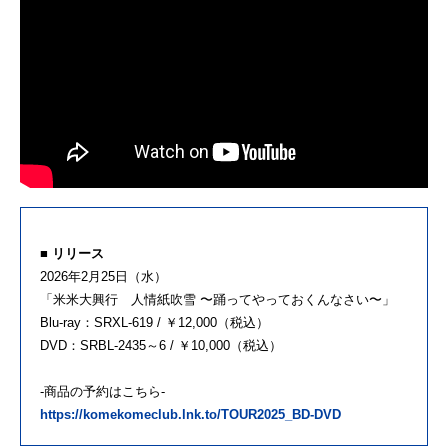
■ リリース
2026年
2
月
25
日（水）
「米米大興行 人情紙吹雪 〜踊ってやっておくんなさい〜」
Blu-ray：
SRXL-619 /
￥
12,000
（税込）
DVD：
SRBL-2435
～
6 /
￥
10,000
（税込）
-商品の予約はこちら
-
https://komekomeclub.lnk.to/TOUR2025_BD-DVD