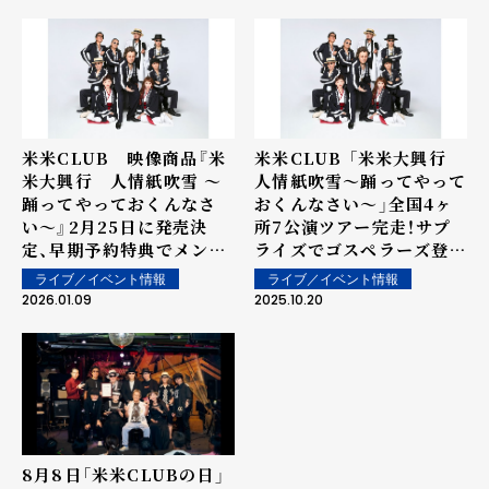
米米CLUB 映像商品『米
米米CLUB 「米米大興行
米大興行 人情紙吹雪 〜
人情紙吹雪〜踊ってやって
踊ってやっておくんなさ
おくんなさい〜」全国4ヶ
い〜』2月25日に発売決
所7公演ツアー完走！サプ
定、早期予約特典でメンバ
ライズでゴスペラーズ登
ー参加の試写会＆トークイ
場！デビュー40周年記念フ
ライブ／イベント情報
ライブ／イベント情報
ベント開催決定！
ァンセレクトアルバム『愛
2026.01.09
2025.10.20
米～FANtachy
selection～』が10月22
日（水）発売！
8月8日「米米CLUBの日」