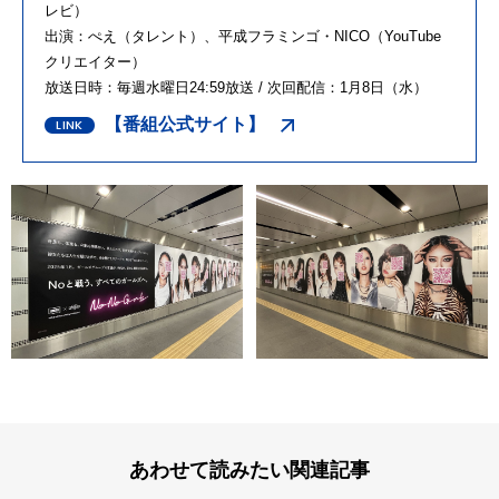
レビ）
出演：ぺえ（タレント）、平成フラミンゴ・NICO（YouTube
クリエイター）
放送日時：毎週水曜日24:59放送 / 次回配信：1月8日（水）
【番組公式サイト】
あわせて読みたい関連記事