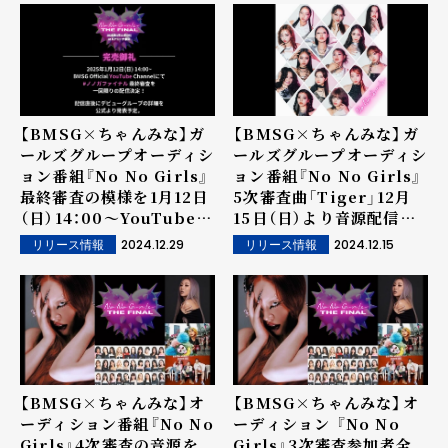
【BMSG×ちゃんみな】ガ
【BMSG×ちゃんみな】ガ
ールズグループオーディシ
ールズグループオーディシ
ョン番組『No No Girls』
ョン番組『No No Girls』
最終審査の模様を1月12日
5次審査曲「Tiger」12月
（日）14：00〜YouTubeに
15日（日）より音源配信ス
て急遽一回限りの配信決
タート！ さらにYouTube
2024.12.29
2024.12.15
リリース情報
リリース情報
定！ さらに配信直後にデビ
にて「ワンカットカメラバ
ューグループの詳細を公式
ージョン」映像をプレミア
より発表予定！
公開リレー決定！
【BMSG×ちゃんみな】オ
【BMSG×ちゃんみな】オ
ーディション番組『No No
ーディション 『No No
Girls』4次審査の音源を
Girls』3次審査参加者全