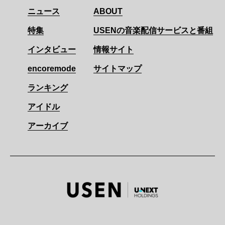
ニュース
ABOUT
特集
USENの音楽配信サービスと番組
インタビュー
情報サイト
encoremode
サイトマップ
ランキング
アイドル
アーカイブ