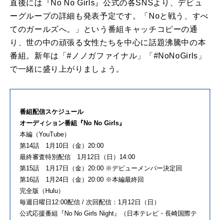
直後には『No No Girls』公式の各SNSより、デビュ
ーグループの詳細も発表予定です。「Noと戦う、すべ
てのガールズへ。」という番組キャッチコピーの通
り、世の中の頑張る女性たちを中心に話題沸騰中の本
番組。新年は「#ノノガファイナル」「#NoNoGirls」
で一緒に盛り上がりましょう。
番組配信スケジュール
オーディション番組『No No Girls』
本編（YouTube）
第14話 1月10日（金）20:00
最終審査特別配信 1月12日（日）14:00
第15話 1月17日（金）20:00 ※デビューメンバー決定回
第16話 1月24日（金）20:00 ※本編最終回
完全版（Hulu）
毎週日曜日12:00配信 / 次回配信：1月12日（日）
公式応援番組『No No Girls Night』（日本テレビ・長崎国際テ