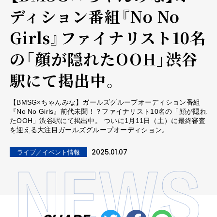
ディション番組『No No
Girls』ファイナリスト10名
の「顔が隠れたOOH」渋谷
駅にて掲出中。
【BMSG×ちゃんみな】ガールズグループオーディション番組
『No No Girls』前代未聞！？ファイナリスト10名の「顔が隠れ
たOOH」渋谷駅にて掲出中。 ついに1月11日（土）に最終審査
を迎える大注目ガールズグループオーディション。
2025.01.07
ライブ／イベント情報