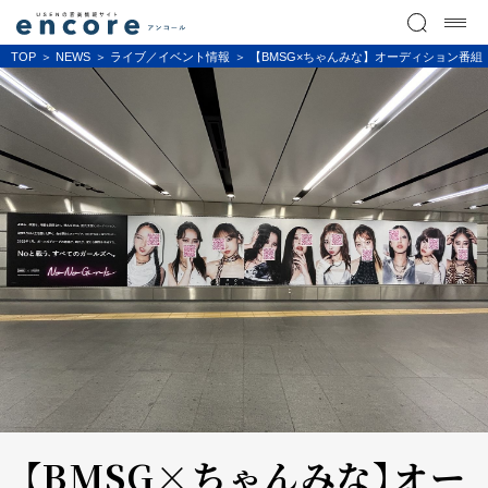
TOP
NEWS
ライブ／イベント情報
【BMSG×ちゃんみな】オーディション番組『N
【BMSG×ちゃんみな】オー