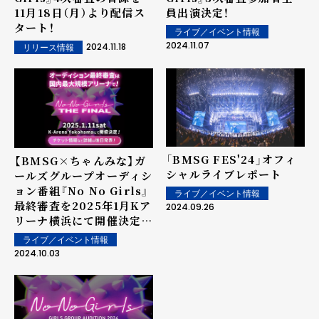
11月18日（月）より配信ス
員出演決定！
タート！
ライブ／イベント情報
2024.11.07
2024.11.18
リリース情報
「BMSG FES'24」オフィ
【BMSG×ちゃんみな】ガ
シャルライブレポート
ールズグループオーディシ
ョン番組『No No Girls』
ライブ／イベント情報
最終審査を2025年1月Kア
2024.09.26
リーナ横浜にて開催決定！
いよいよ明日10月4日（金）
ライブ／イベント情報
20:00より第１話配信開
2024.10.03
始。