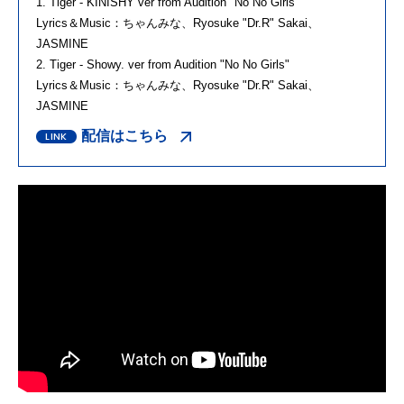
1. Tiger - KINISHY ver from Audition "No No Girls"
Lyrics＆Music：ちゃんみな、Ryosuke "Dr.R" Sakai、
JASMINE
2. Tiger - Showy. ver from Audition "No No Girls"
Lyrics＆Music：ちゃんみな、Ryosuke "Dr.R" Sakai、
JASMINE
配信はこちら