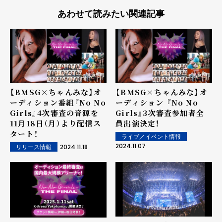
あわせて読みたい関連記事
【BMSG×ちゃんみな】オ
【BMSG×ちゃんみな】オ
ーディション番組『No No
ーディション 『No No
Girls』4次審査の音源を
Girls』3次審査参加者全
11月18日（月）より配信ス
員出演決定！
タート！
ライブ／イベント情報
2024.11.07
2024.11.18
リリース情報