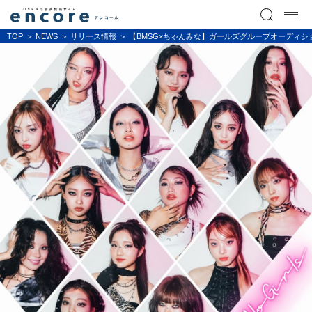
TOP
NEWS
リリース情報
【BMSG×ちゃんみな】ガールズグループオーディション