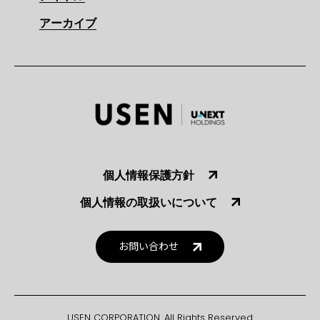
アーカイブ
個人情報保護方針
個人情報の取扱いについて
お問い合わせ
USEN CORPORATION. All Rights Reserved