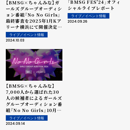
「BMSG FES'24」オフィ
【BMSG×ちゃんみな】ガ
シャルライブレポート
ールズグループオーディシ
ョン番組『No No Girls』
ライブ／イベント情報
最終審査を2025年1月Kア
2024.09.26
リーナ横浜にて開催決定！
いよいよ明日10月4日（金）
ライブ／イベント情報
20:00より第１話配信開
2024.10.03
始。
【BMSG×ちゃんみな】
7,000人から選ばれた30
人の候補者によるガールズ
グループオーディション番
組『No No Girls』10月4
日（金）20時〜YouTube
ライブ／イベント情報
にて配信スタート！ Hulu
2024.09.14
にて完全版、日本テレビに