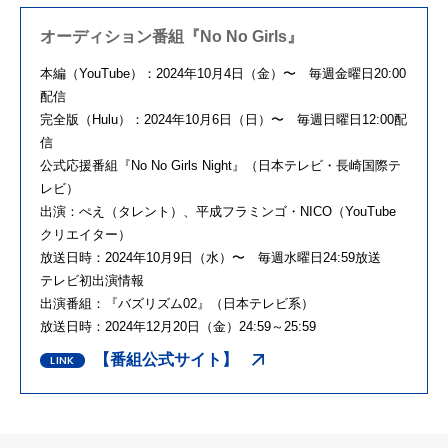
オーディション番組『No No Girls』
本編（YouTube）：2024年10月4日（金）〜 毎週金曜日20:00
配信
完全版（Hulu）：2024年10月6日（日）〜 毎週日曜日12:00配
信
公式応援番組『No No Girls Night』（日本テレビ・長崎国際テ
レビ）
出演：ぺえ（タレント）、平成フラミンゴ・NICO（YouTube
クリエイター）
放送日時：2024年10月9日（水）〜 毎週水曜日24:59放送
テレビ初出演情報
出演番組：『バズリズム02』（日本テレビ系）
放送日時：2024年12月20日（金）24:59～25:59
【番組公式サイト】