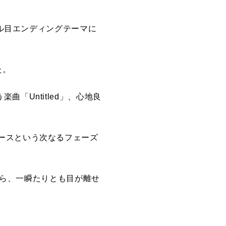
ール目エンディングテーマに
た。
楽曲「Untitled」、心地良
ースという次なるフェーズ
ーから、一瞬たりとも目が離せ