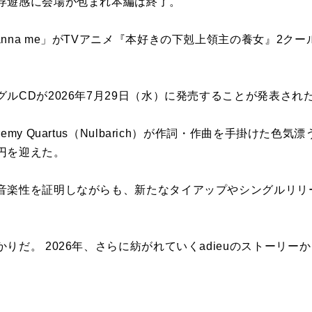
浮遊感に会場が包まれ本編は終了。
nna me」がTVアニメ『本好きの下剋上領主の養女』2ク
ルCDが2026年7月29日（水）に発売することが発表され
y Quartus（Nulbarich）が作詞・作曲を手掛けた色気漂う
円を迎えた。
音楽性を証明しながらも、新たなタイアップやシングルリリ
りだ。 2026年、さらに紡がれていくadieuのストーリ