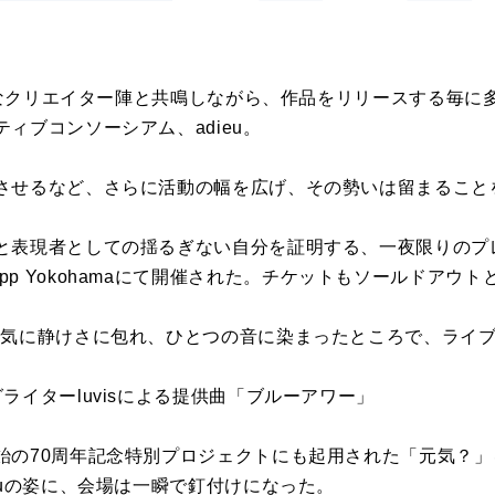
多彩なクリエイター陣と共鳴しながら、作品をリリースする毎
ィブコンソーシアム、adieu。
させるなど、さらに活動の幅を広げ、その勢いは留まること
と表現者としての揺るぎない自分を証明する、一夜限りのプレミ
」がKT Zepp Yokohamaにて開催された。チケットもソールドア
一気に静けさに包れ、ひとつの音に染まったところで、ライ
ライターluvisによる提供曲「ブルーアワー」
飴の70周年記念特別プロジェクトにも起用された「元気？
euの姿に、会場は一瞬で釘付けになった。