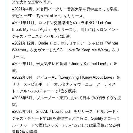
とで大きな反響を呼ぶ。
●2021年4月、米名門バークリー音楽大学を奨学生として卒業。
デビューEP「Typical of Me」をリリース。
●2021年11月、ロンドン交響楽団とのコラボSG「Let You
Break My Heart Again」をリリースし、同月には＜ロンドン・
ジャズ・フェスティバル＞に出演。
●2021年12月、Dodie とコラボしセオドア・シャピロ「Winter
Weather」をカヴァーしたSG「Love To Keep Me Warm」をリ
リース。
●2022年1月、米人気テレビ番組「Jimmy Kimmel Live!」に出
演。
●2022年8月、デビューAL『Everything I Know About Love』を
リリース - ビルボード・オルタナティヴ・ニューアーティス
ト・アルバムのチャートで1位を獲得。
●2023年6月、ブルーノート東京において日本での初ライヴを披
露。
●2023年9月、2nd AL『Bewitched』をリリース - ビルボード・
ジャズ・チャートで1位を獲得すると同時に、Spotifyグローバ
ル・チャートで歴代ジャズ・アルバムとしては最高位となる初
登場2位を獲得。