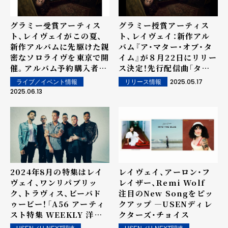
グラミー受賞アーティス
グラミー授賞アーティス
ト、レイヴェイがこの夏、
ト、レイヴェイ：新作アル
新作アルバムに先駆けた親
バム『ア・マター・オブ・タ
密なソロライヴを東京で開
イム』が８月22日にリリー
催。アルバム予約購入者に
ス決定！先行配信曲「タフ・
はスペシャル価格
ラック」が公開
2025.05.17
ライブ／イベント情報
リリース情報
￥3,900（税込）にてチケ
2025.06.13
ットを販売。
2024年8月の特集はレイ
レイヴェイ、アーロン・フ
ヴェイ、ワンリパブリッ
レイザー、Remi Wolf
ク、トラヴィス、ビーバド
注目のNew Songをピッ
ゥービー！――「A56 アーティ
クアップ ―USENディレ
スト特集 WEEKLY 洋楽」
クターズ・チョイス
by USEN