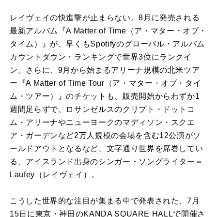
レイヴェイの快進撃が止まらない。8月に発売される
最新アルバム『A Matter of Time（ア・マター・オブ・
タイム）』が、早くもSpotifyのグローバル・アルバム
カウントダウン・ランキングで世界3位にランクイ
ン。さらに、9月から始まるアリーナ規模の北米ツア
ー『A Matter of Time Tour（ア・マター・オブ・タイ
ム・ツアー）』のチケットも、販売開始からわずか1
週間足らずで、ロサンゼルスのクリプト・ドットコ
ム・アリーナやニューヨークのマディソン・スクエ
ア・ガーデンなど2万人規模の会場を含む12公演がソ
ールドアウトとなるなど、文字通り世界を席巻してい
る、アイスランド出身のシンガー・ソングライター＝
Laufey（レイヴェイ）。
こうした世界的な注目が集まる中で発表された、7月
15日に東京・神田のKANDA SQUARE HALLで開催さ