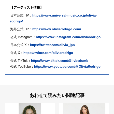
【アーティスト情報】
日
本公式 HP：
https://www.universal-
music.co.jp/olivia-
rodrigo/
海外公式 HP：
https://www.oliviarodrigo.
com/
公式 Instagram：
https://www.
instagram.com/oliviarodrigo/
日
本公式 X：
https://twitter.com/olivia_
jpn
公式 X：
https://twitter.com/
oliviarodrigo
公式 TikTok：
https://www.tiktok.com/
@livbedumb
公式 YouTube：
https://www.youtube.
com/@OliviaRodrigo
あわせて読みたい関連記事