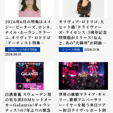
2026年6月の特集はメイ
オリヴィア・ロドリゴ、大
ジー・ピーターズ、ホンネ、
ヒット曲「ドライヴァー
ナイル・ホーラン、ケラー
ズ・ライセンス」5周年記念
ニ、オリヴィア・ロドリゴ
特別版がリリース！なん
――「アーティスト特集
と、あの"大御所"が同曲を
WEEKLY 洋楽」by
カヴァー!!
2026.01.16
USEN／U-NEXT関連
リリース情報
USEN
2026.06.01
白濱亜嵐 スウェーデン発
世界の歌姫マライア・キャ
の実力派EDMヒットメー
リー、豪華アニバーサリ
カーGalantis（ギャラン
ー・イヤーを祝う来日ツア
ティス）の7年ぶりの緊急
ー初日ライヴ・レポート到