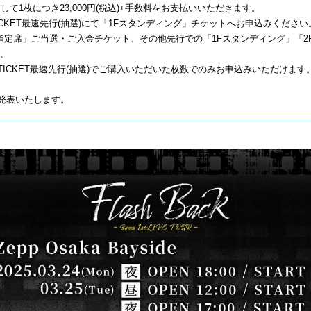
て1枚につき23,000円(税込)+手数料をお支払いいただきます。
TICKET最速先行(抽選)にて「1Fスタンディング」チケットへお申込みください
の「2F指定席」ご当選・ご入金チケット、その他先行での「1Fスタンディング」
す。
R TICKET最速先行(抽選)でご購入いただいた枚数でのみお申込みいただけ
日発表いたします。