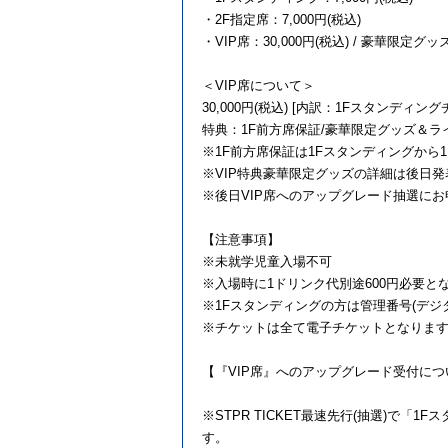
・2F指定席：7,000円(税込)
・VIP席：30,000円(税込) / 豪華限
＜VIP席について＞
30,000円(税込) [内訳：1Fスタンディングチ
特典：1F前方席保証/豪華限定グッズ＆
※1F前方席保証は1Fスタンディングから
※VIP特典豪華限定グッズの詳細は後日
※後日VIP席へのアップグレード抽選に
【注意事項】
※未就学児童入場不可
※入場時に1ドリンク代別途600円必要と
※1Fスタンディングの方は管理番号(デ
※チケットは全て電子チケットとなりま
【『VIP席』へのアップグレード受付につ
※STPR TICKET最速先行(抽選)で
す。