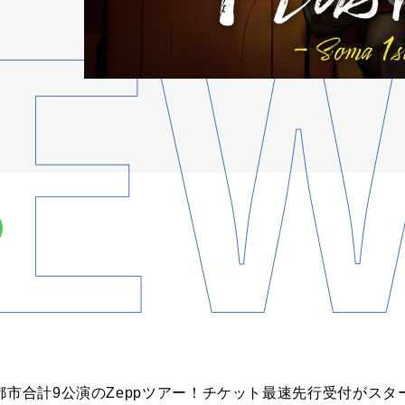
都市合計9公演のZeppツアー！チケット最速先行受付がスタ