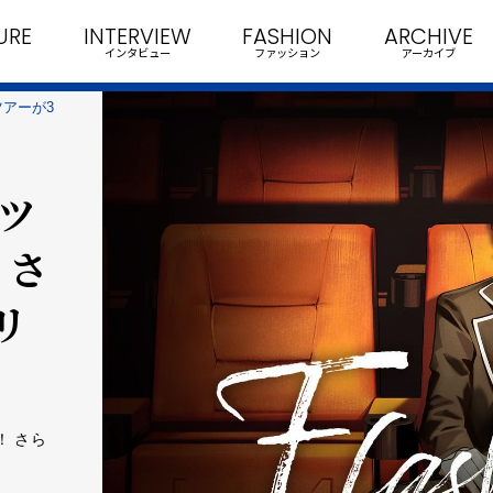
URE
INTERVIEW
FASHION
ARCHIVE
インタビュー
ファッション
アーカイブ
アーが3
ツ
 さ
リ
！ さら