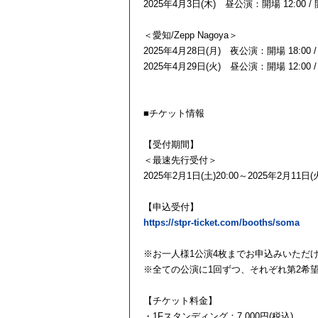
2025年4月3日(木) 昼公演：開場 12:00 / 開演
＜愛知/Zepp Nagoya＞
2025年4月28日(月) 夜公演：開場 18:00 / 
2025年4月29日(火) 昼公演：開場 12:00 / 開
■チケット情報
【受付期間】
＜最速先行受付＞
2025年2月1日(土)20:00～2025年2月11日(
【申込受付】
https://stpr-ticket.com/booths/soma
※お一人様1公演4枚までお申込みいただ
※全ての公演に1回ずつ、それぞれ第2希
【チケット料金】
・1Fスタンディング：7,000円(税込)