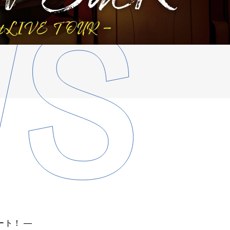
ート！ ―