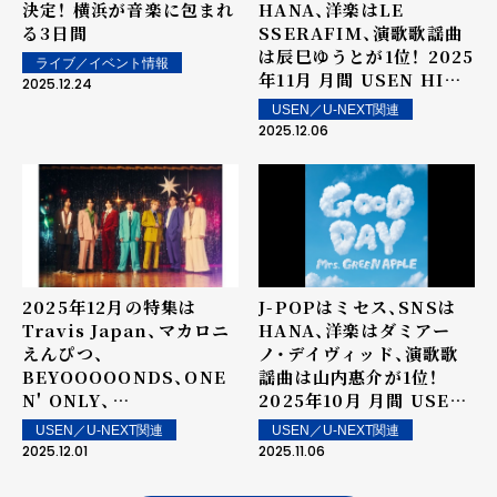
決定！ 横浜が音楽に包まれ
HANA、洋楽はLE
る3日間
SSERAFIM、演歌歌謡曲
は辰巳ゆうとが1位！―― 2025
ライブ／イベント情報
年11月 月間 USEN HIT
2025.12.24
ランキング TOP10を発
USEN／U-NEXT関連
表！
2025.12.06
2025年12月の特集は
J-POPはミセス、SNSは
Travis Japan、マカロニ
HANA、洋楽はダミアー
えんぴつ、
ノ・デイヴィッド、演歌歌
BEYOOOOONDS、ONE
謡曲は山内惠介が1位！――
N' ONLY、
2025年10月 月間 USEN
FANTASTICS！――「アーテ
HITランキング TOP10を
USEN／U-NEXT関連
USEN／U-NEXT関連
ィスト特集 WEEKLY J-
発表！
2025.12.01
2025.11.06
POP」by USEN