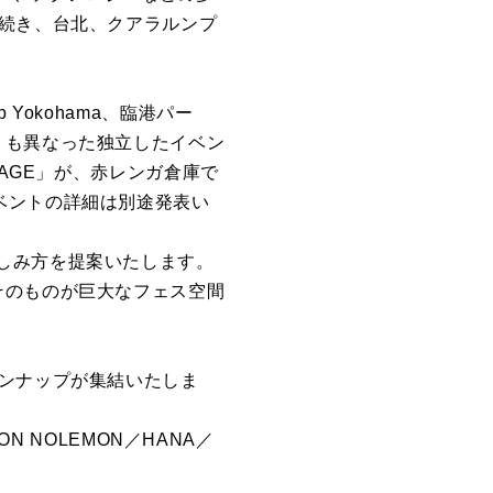
に続き、台北、クアラルンプ
Yokohama、臨港パー
トも異なった独立したイベン
TAGE」が、赤レンガ倉庫で
るイベントの詳細は別途発表い
しみ方を提案いたします。
そのものが巨大なフェス空間
インナップが集結いたしま
N NOLEMON／HANA／