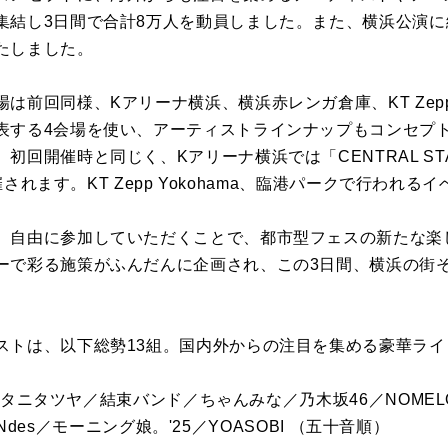
集結し3日間で合計8万人を動員しました。また、横浜公演
たしました。
前回同様、Kアリーナ横浜、横浜赤レンガ倉庫、KT Zepp 
表する4会場を使い、アーティストラインナップもコンセプ
初回開催時と同じく、Kアリーナ横浜では「CENTRAL S
開催されます。KT Zepp Yokohama、臨港パークで行われ
、自由に参加していただくことで、都市型フェスの新たな楽
ーで彩る施策がふんだんに企画され、この3日間、横浜の街
ストは、以下総勢13組。国内外からの注目を集める豪華ラ
／キタニタツヤ／結束バンド／ちゃんみな／乃木坂46／NOMELO
ISONdes／モーニング娘。'25／YOASOBI （五十音順）