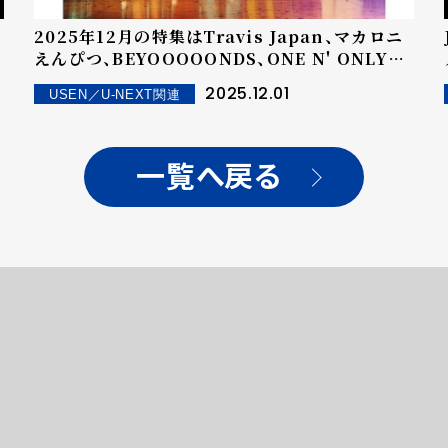
2025年12月の特集はTravis Japan、マカロニ
えんぴつ、BEYOOOOONDS、ONE N' ONLY、
FANTASTICS！――「アーティスト特集 WEEKLY
2025.12.01
USEN／U-NEXT関連
J-POP」by USEN
一覧へ戻る