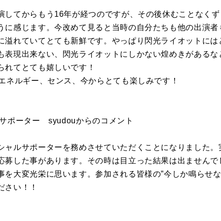
演してからもう16年が経つのですが、その後休むことなく
うに感じます。今改めて見ると当時の自分たちも他の出演者
に溢れていてとても新鮮です。やっぱり閃光ライオットには
も表現出来ない、閃光ライオットにしかない煌めきがあるな
られてとても嬉しいです！
、エネルギー、センス、今からとても楽しみです！
サポーター syudouからのコメント
シャルサポーターを務めさせていただくことになりました。
応募した事があります。その時は目立った結果は出ませんで
事を大変光栄に思います。参加される皆様の”今しか鳴らせな
ださい！！