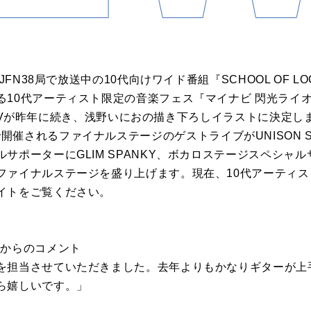
FN38局で放送中の10代向けワイド番組『SCHOOL OF LOCK
0代アーティスト限定の音楽フェス『マイナビ 閃光ライオット202
!』のKVが昨年に続き、浅野いにおの描き下ろしイラストに決定
TOKYO)で開催されるファイナルステージのゲストライブがUNISON 
ポーターにGLIM SPANKY、ボカロステージスペシャルサ
ファイナルステージを盛り上げます。現在、10代アーティ
イトをご覧ください。
おからのコメント
を担当させていただきました。去年よりもかなりギターが上
ら嬉しいです。」