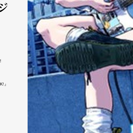
ジ
！
K!』