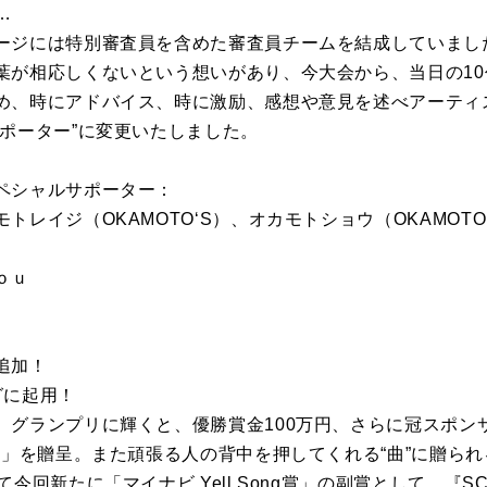
…
ージには特別審査員を含めた審査員チームを結成していまし
葉が相応しくないという想いがあり、今大会から、当日の1
め、時にアドバイス、時に激励、感想や意見を述べアーティ
サポーター”に変更いたしました。
ペシャルサポーター：
レイジ（OKAMOTO‘S）、オカモトショウ（OKAMOTO‘S
ｏｕ
追加！
グに起用！
、グランプリに輝くと、優勝賞金100万円、さらに冠スポン
」を贈呈。また頑張る人の背中を押してくれる“曲”に贈られる「マ
回新たに「マイナビ Yell Song賞」の副賞として、『SCHO