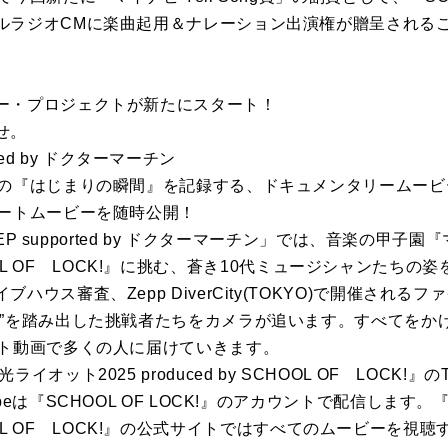
ルラジオCMに楽曲起用＆ナレーション出演権が贈呈される
ー・プロジェクトが新たにスタート！
せ。
orted by ドクターマーチン
代の『はじまりの瞬間』を記録する、ドキュメンタリームー
ョートムービーを随時公開！
STEP supported by ドクターマーチン」では、音楽の甲子
y SCHOOL OF LOCK!』に挑む、蒼き10代ミュージシャンた
ハウス審査、Zepp DiverCity(TOKYO)で開催される
歩”を踏み出した挑戦者たちをカメラが追います。すべてをか
ート動画で多くの人に届けていきます。
ット2025 produced by SCHOOL OF LOCK!』のTi
beは『SCHOOL OF LOCK!』のアカウントで配信します
y SCHOOL OF LOCK!』の公式サイトではすべてのムービーを